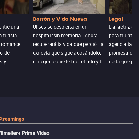
Borrón y Vida Nueva
Legal
entre una
Ulises se despierta en un
Lia, actriz c
a turista
hospital "sin memoria". Ahora
para triunfar
n romance
recuperará la vida que perdió: la
agencia la es
o de
exnovia que sigue acosándolo,
promesa de vi
s y
el negocio que le fue robado y la
nada que perd
.
casa de sus sueños; sin
Juana, argen
embargo, no todo es como lo
historia. Jun
recordaba.
sobrevivir, af
algo mejor.
Streamings
Filmelier+ Prime Video