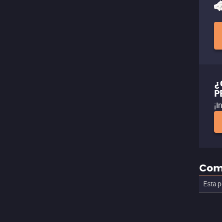
¿
P
¡I
Com
Esta p