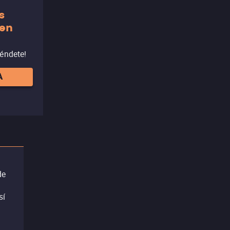
s
 en
réndete!
A
de
sí