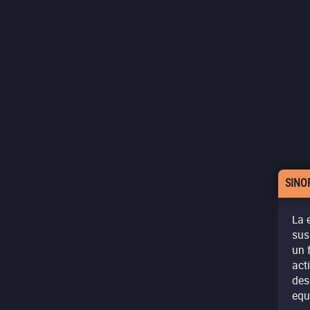
SINO
La 
sus
un 
act
des
equ