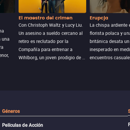
El maestro del crimen
Erupcja
Con Christoph Waltz y Lucy Liu.
La chispa ardiente 
na
Un asesino a sueldo cercano al
florista polaca y un
n una
retiro es reclutado por la
británica desata u
ra
Compañía para entrenar a
inesperado en medi
enor,
Wihlborg, un joven prodigio de la
encuentros casuale
Generación Z con grandes
momentos mágicos
habilidades y una actitud
desafiante.
ueba su
Géneros
Películas de Acción