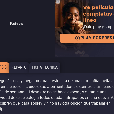
Ve película
completas
línea
Publicidad
¡Dale play y sorp
PLAY SORPRES
PSIS
REPARTO
FICHA TÉCNICA
egocéntrica y megalómana presidenta de una compañía invita a
 empleados, incluidos sus atormentados asistentes, a un retiro 
fin de semana. El desastre no se hace esperar, y durante una
ividad de espeleología todos quedan atrapados en una cueva. A
cubren que, para sobrevivir, no hay otra opción que trabajar en
ipo.