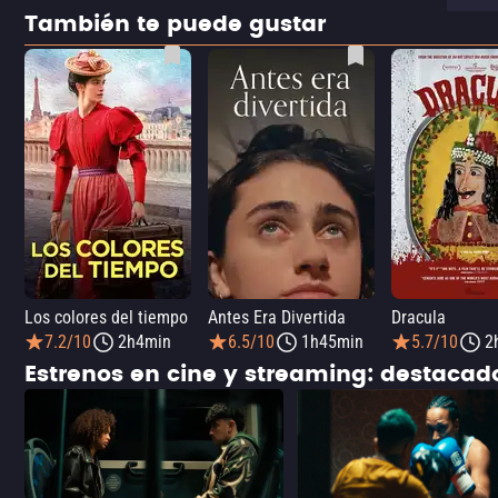
También te puede gustar
Los colores del tiempo
Antes Era Divertida
Dracula
7.2/10
2h4min
6.5/10
1h45min
5.7/10
2
Estrenos en cine y streaming: destaca