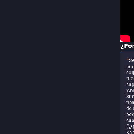
¿Por
Se
"
hor
cor
“li
sup
‘An
Sun
tie
de 
pod
cue
(‘¿
Kar