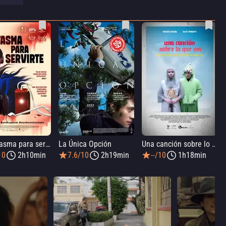
Un fantasma para servirte
La Única Opción
Una canción sobre lo que sea
10
2h10min
7.6/10
2h19min
--/10
1h18min