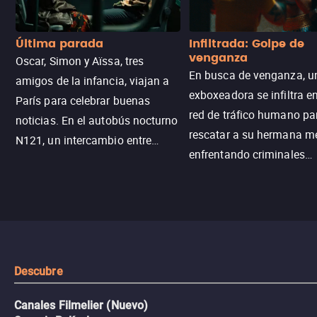
Última parada
Infiltrada: Golpe de
venganza
Oscar, Simon y Aïssa, tres
En busca de venganza, u
amigos de la infancia, viajan a
exboxeadora se infiltra e
París para celebrar buenas
red de tráfico humano pa
noticias. En el autobús nocturno
rescatar a su hermana m
N121, un intercambio entre
enfrentando criminales
pasajeros escala y la situación
despiadados, secretos
se descontrola, convirtiendo el
peligrosos y situaciones
viaje en un thriller urbano
extremas que ponen a pr
intenso.
resistencia.
Descubre
Canales Filmelier (Nuevo)