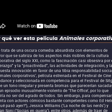
 qué ver esta película
Animales corporati
 trata de una oscura comedia absurdista con elementos de
ror que se satiriza de los aspectos más risibles de la cultura
porativa del siglo XXI, como la fascinación casi obsesiva por 
derazgo” y la “proactividad”, las actividades de integración, y l
uesta innovación en favor de una tibia responsabilidad socia
imales corporativos’, película estrenada en el Festival de Cine
dance y seleccionada en competencia para el Festival de Sitg
ne un tono irregular y presenta bromas que parecerían sacada
un episodio inusualmente violento de ‘The Office’, por lo que
ría no ser del agrado de todos. Sin embargo, para compensar
nta con actores cómicos bastante competentes como Ed He
Qué pasó ayer?’), Jessica Williams (‘La noche de las nerds’) y
an Soni (‘Socias en guerra’), entre otros, además de traer de