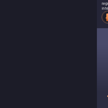
reg
int