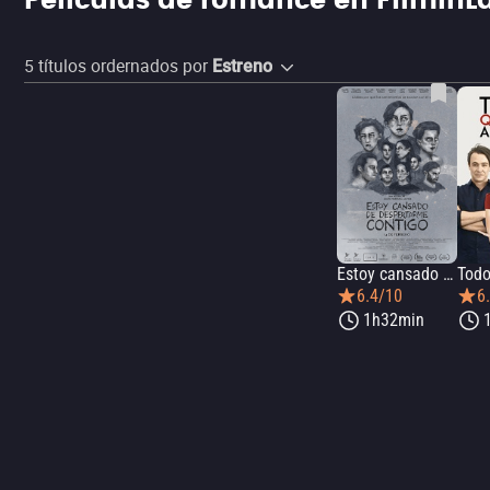
Películas de romance en FilminL
5
títulos ordernados por
Estreno
Estoy cansado de despertarme contigo
6.4/10
6
1h32min