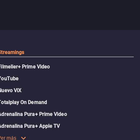
Streamings
Filmelier+ Prime Video
YouTube
Nuevo ViX
Totalplay On Demand
Adrenalina Pura+ Prime Video
Adrenalina Pura+ Apple TV
Ver más