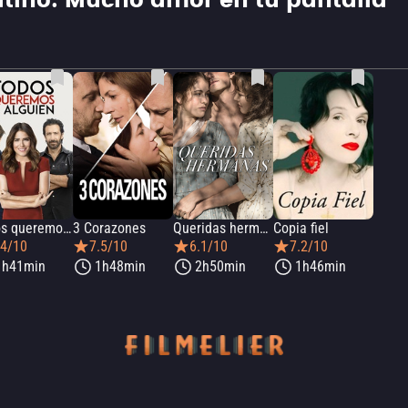
atino: Mucho amor en tu pantalla
Todos queremos a alguien
3 Corazones
Queridas hermanas
Copia fiel
.4/10
7.5/10
6.1/10
7.2/10
1h41min
1h48min
2h50min
1h46min