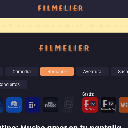
o canal
Filmelier+
ya está disponible para suscribirte en Prime Video.
¡Descubre nuestro c
Comedia
Romance
Aventura
Susp
Conciertos
Gratis
: