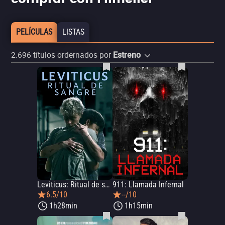
PELÍCULAS
LISTAS
2.696
títulos ordernados por
Estreno
Leviticus: Ritual de sangre
911: Llamada Infernal
6.5/10
--/10
1h28min
1h15min