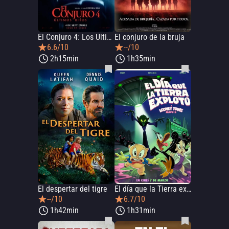
El Conjuro 4: Los Ultimos Ritos
El conjuro de la bruja
6.6/10
--/10
2h15min
1h35min
El despertar del tigre
El día que la Tierra explotó: Una película de Looney Tunes
--/10
6.7/10
1h42min
1h31min