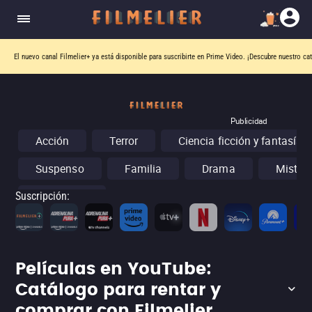
El nuevo canal
Filmelier+
ya está disponible para suscribirte en Prime Video.
¡Descubre nuestro ca
Publicidad
Acción
Terror
Ciencia ficción y fantasía
Suspenso
Familia
Drama
Misteri
Conciertos
Suscripción
:
Películas en YouTube:
Catálogo para rentar y
comprar con Filmelier