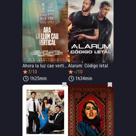
Ahora la luz cae vertical
Alarum: Código letal
7/10
--/10
1h25min
1h34min