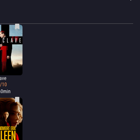
ave
3/10
h0min