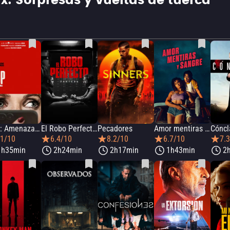
: Sorpresas y vueltas de tuerca
Drop: Amenaza anónima
El Robo Perfecto: Pantera
Pecadores
Amor mentiras y sangre
Cóncl
.1/10
6.4/10
8.2/10
6.7/10
7.
1h35min
2h24min
2h17min
1h43min
2