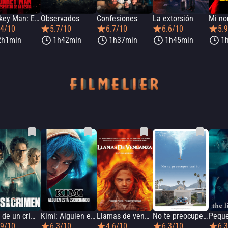
Monkey Man: El Despertar de La Bestia
Observados
Confesiones
La extorsión
.4/10
5.7/10
6.7/10
6.6/10
5.
2h1min
1h42min
1h37min
1h45min
1
Ecos de un crimen
Kimi: Alguien está escuchando
Llamas de venganza
No te preocupes cariño
.9/10
6.3/10
4.6/10
6.3/10
6.