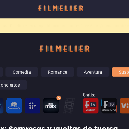
o canal
Filmelier+
ya está disponible para suscribirte en Prime Video.
¡Descubre nuestro c
Comedia
Romance
Aventura
Susp
Conciertos
Gratis
: