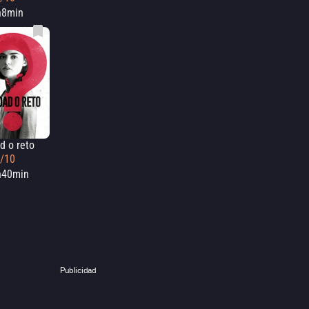
h8min
d o reto
2/10
h40min
Publicidad