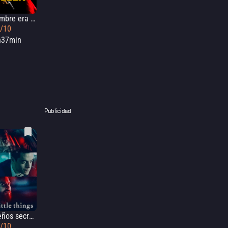
Mi nombre era Eileen
9/10
h37min
Publicidad
Pequeños secretos
3/10