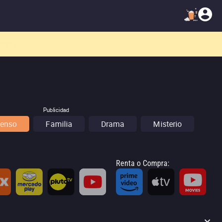
atálogo!
Publicidad
enso
Familia
Drama
Misterio
Renta o Compra
: