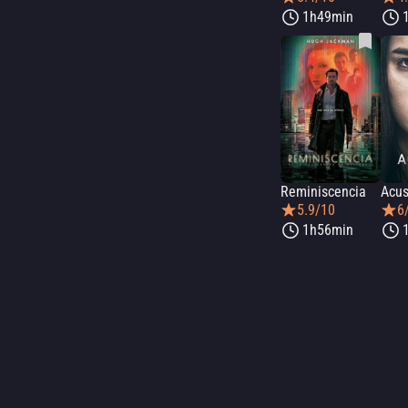
1h49min
Reminiscencia
Acu
5.9/10
6
1h56min