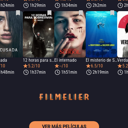
1h24min
1h29min
1h34min
2h2min
2
sada
12 horas para sobrevivir: El inicio
El internado
El misterio de Silver Lake
Verda
/10
5.2/10
--/10
6.5/10
5.
1h48min
1h37min
1h51min
2h19min
1
VER MÁS PELÍCULAS