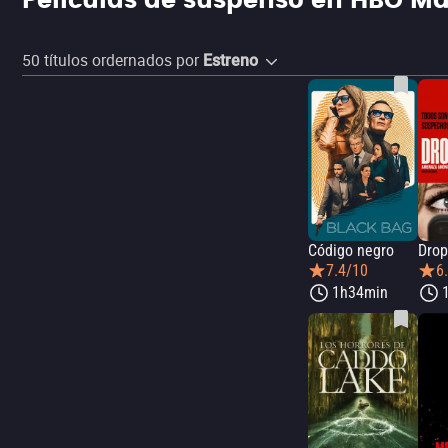
Películas de suspenso en HBO Max
50
títulos ordernados por
Estreno
Código negro
7.4/10
6
1h34min