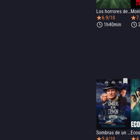
Los horrores de Caddo Lake
6.9/10
7
1h40min
Sombras de un crimen
5.4/10
4