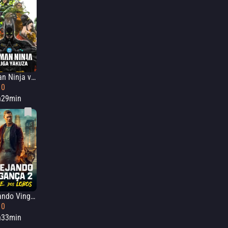
Batman Ninja vs La Liga Yakuza
10
h29min
Farejando Vingança 2: Cidade dos Lobos
10
h33min