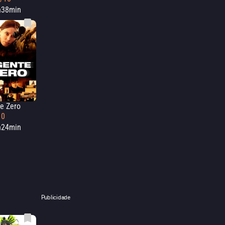
h38min
e Zero
10
h24min
Publicidade