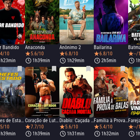
r Bandido
Anaconda
Anônimo 2
Bailarina
.4/10
5.6/10
6.8/10
6.8/10
--/
1h23min
1h39min
1h29min
2h5min
1
Chefes de Estado
Coração de Lutador: The Smashing Machine
Diablo: Caçada Mortal
Família à Prova de Balas
.5/10
7.7/10
5.6/10
5.4/10
--/
1h39min
1h39min
1h31min
1h32min
1