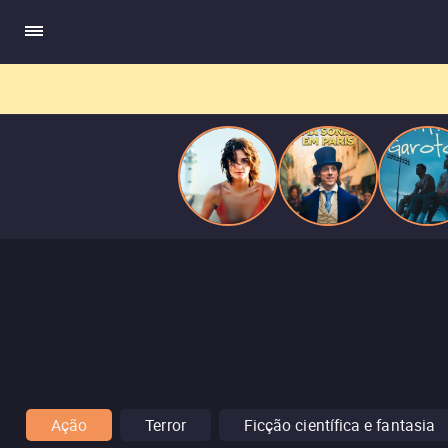
ele escrevia e a vida real começa a desaparecer.
Ação
Terror
Ficção científica e fantasia