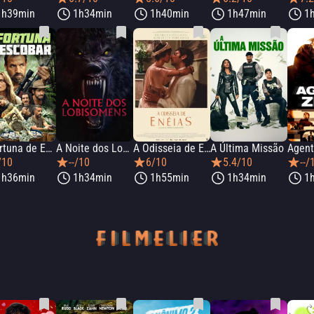
1h39min
1h34min
1h40min
1h47min
1
A Fortuna de Escobar
A Noite dos Lobisomens
A Odisseia de Enéias
A Última Missão
Agent
/10
--/10
6/10
5.4/10
--/
1h36min
1h34min
1h55min
1h34min
1