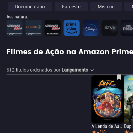
Documentário
Faroeste
Mistério
Assinatura
:
Filmes de Ação na Amazon Prime
612
títulos ordenados por
Lançamento
A Lenda de Aang: O Último Dobrador de Ar
Dupl
--/10
--