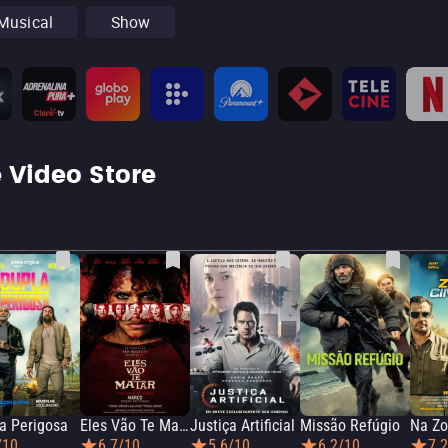
Musical
Show
 Video Store
a Perigosa
Eles Vão Te Matar
Justiça Artificial
Missão Refúgio
/10
6.7/10
5.6/10
6.2/10
7.