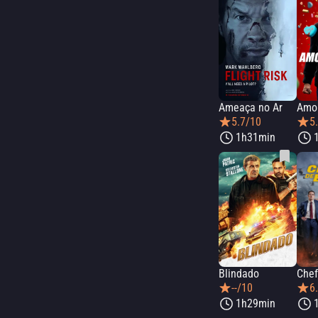
Ameaça no Ar
Amo
5.7/10
5
1h31min
Blindado
--/10
6
1h29min