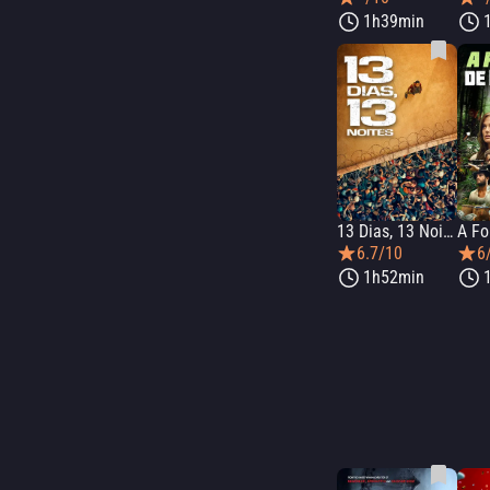
1h39min
13 Dias, 13 Noites
6.7/10
6
1h52min