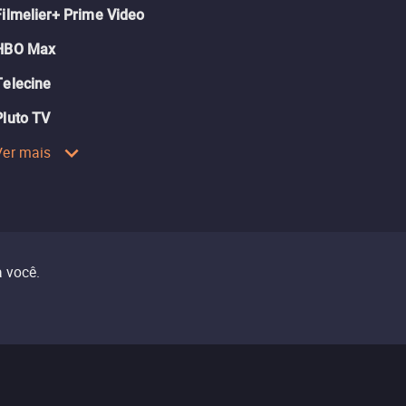
Filmelier+ Prime Video
HBO Max
Telecine
Pluto TV
Ver mais
 você.