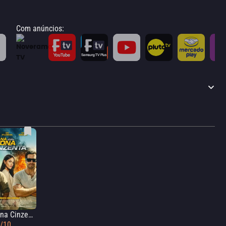
Com anúncios
:
Na Zona Cinzenta
2/10