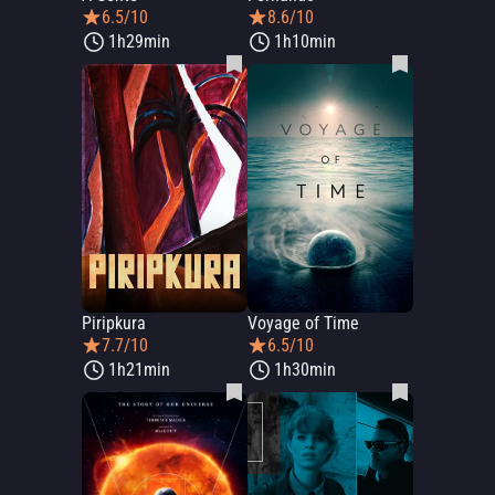
6.5/10
8.6/10
1h29min
1h10min
Piripkura
Voyage of Time
7.7/10
6.5/10
1h21min
1h30min