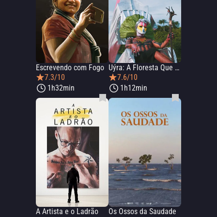
Escrevendo com Fogo
Uýra: A Floresta Que Nasce
7.3/10
7.6/10
1h32min
1h12min
A Artista e o Ladrão
Os Ossos da Saudade