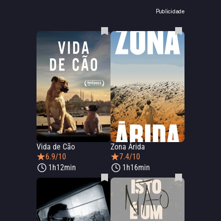
Publicidade
Vida de Cão
Zona Árida
6.9/10
7.4/10
1h12min
1h16min