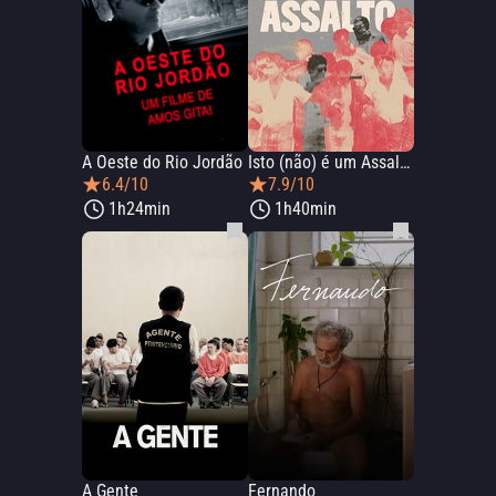
A Oeste do Rio Jordão
Isto (não) é um Assalto!
6.4/10
7.9/10
1h24min
1h40min
A Gente
Fernando