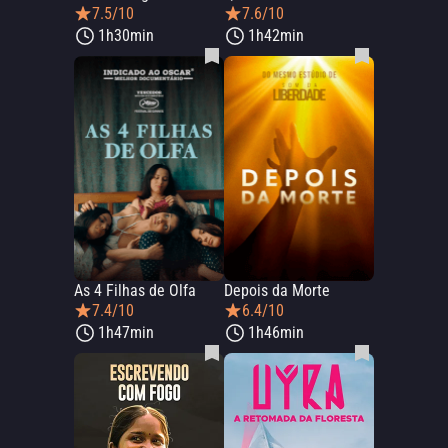
7.5/10
7.6/10
1h30min
1h42min
As 4 Filhas de Olfa
Depois da Morte
7.4/10
6.4/10
1h47min
1h46min