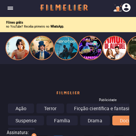
o desejo e a dor, a linha entre o livro que ele
escrevia e a vida real começa a desaparecer.
Filmes grátis
no YouTube? Receba primeiro no
WhatsApp.
Publicidade
Ação
Terror
Ficção científica e fantasia
Suspense
Família
Drama
Docume
Show
Assinatura
: