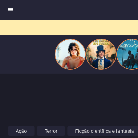
ele escrevia e a vida real começa a desaparecer.
Ação
Terror
Ficção científica e fantasia