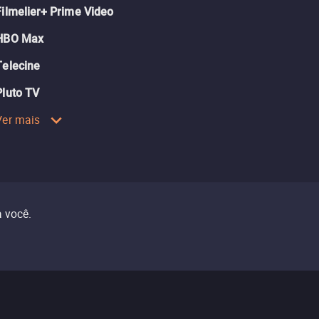
Filmelier+ Prime Video
HBO Max
Telecine
Pluto TV
Ver mais
 você.