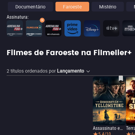
Documentário
Faroeste
Mistério
Assinatura
:
Filmes de Faroeste na Filmelier+
2
títulos ordenados por
Lançamento
Assassinato em Yellowstone
Terr
5.4/10
6