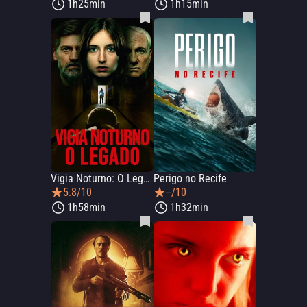
1h25min
1h15min
Vigia Noturno: O Legado
Perigo no Recife
5.8/10
--/10
1h58min
1h32min