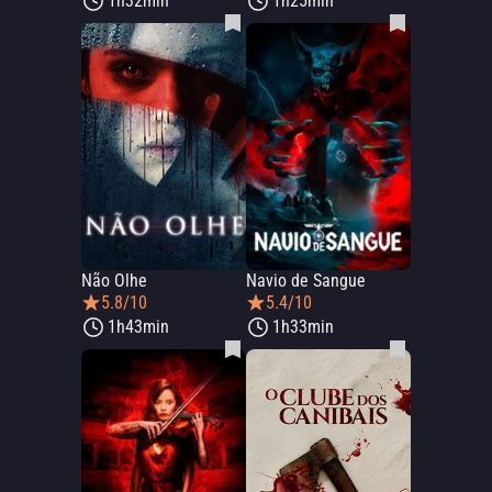
1h32min
1h25min
Não Olhe
Navio de Sangue
5.8/10
5.4/10
1h43min
1h33min