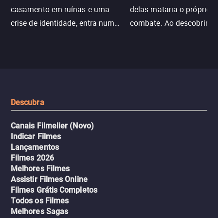
casamento em ruínas e uma
delas mataria o próprio f
crise de identidade, entra num
combate. Ao descobrir a
jogo sexualizado de gato e rato
verdade, ela deixa a rotin
com uma mulher branca
fábrica e parte em uma 
misteriosa no metrô. A escalada
implacável contra quem
leva a um desfecho violento.
escondeu os fatos, dispo
tudo pela vingança.
Descubra
Canais Filmelier (Novo)
Indicar Filmes
Lançamentos
Filmes 2026
Melhores Filmes
Assistir Filmes Online
Filmes Grátis Completos
Todos os Filmes
Melhores Sagas