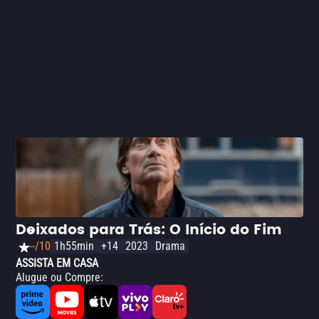
não se engane: não é um drama histórico, mas sim um
filme com forte viés religioso.
Deixados para Trás: O Início do Fim
--/10
1h55min
+14
2023
Drama
ASSISTA EM CASA
Alugue ou Compre
: