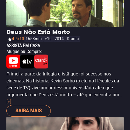
Deus Não Está Morto
4.6/10
1h53min
+10
2014
Drama
ASSISTA EM CASA
Alugue ou Compre
:
Primeira parte da trilogia cristã que foi sucesso nos
cinemas. Na história, Kevin Sorbo (o eterno Hércules da
série de TV) vive um professor universitário ateu que
argumenta que Deus está morto – até que encontra um
aluno que acredita na existência de Deus e que está
[+]
disposto a provar que está certo. A partir daí, o longa-
SAIBA MAIS
metragem apresenta histórias de fé que se entrelaçam,
provando o ponto do aluno. O elenco conta ainda com
rosto conhecido do público: o de Dean Cain, que foi o