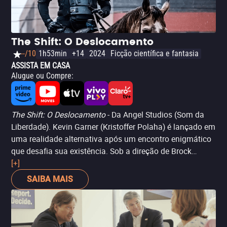
The Shift: O Deslocamento
--/10
1h53min
+14
2024
Ficção científica e fantasia
ASSISTA EM CASA
Alugue ou Compre
:
The Shift: O Deslocamento
- Da Angel Studios (Som da
Liberdade). Kevin Garner (Kristoffer Polaha) é lançado em
uma realidade alternativa após um encontro enigmático
que desafia sua existência. Sob a direção de Brock
Heasley, este thriller distópico e drama de ficção
[+]
científica narra a jornada intensa de Kevin ao tentar
SAIBA MAIS
retornar ao seu mundo original e reconectar-se com seu
amor, Molly (Elizabeth Tabish). Neal McDonough brilha
como The Benefactor, um adversário que oferece a Kevin
poderes e riquezas em troca de sua alma, intensificando