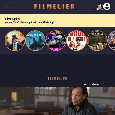
enquanto luta contra uma doença. Ele compõe
Paris
obras-primas, participa de festas e busca romance
em meio a círculos aristocráticos e reais.
Filmes grátis
no YouTube? Receba primeiro no
WhatsApp.
Publicidade