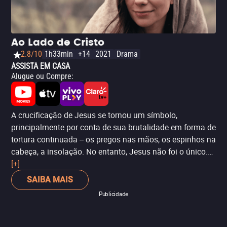
Superman na série dos anos 1990. Com tudo isso, o
filme traz uma mensagem que cativa o espectador mais
alinhado com as temáticas cristãs, mas que pode soar
Ao Lado de Cristo
forçado para aqueles que refutem os temas apontados
2.8/10
1h33min
+14
2021
Drama
pela produção.
ASSISTA EM CASA
Alugue ou Compre
:
A crucificação de Jesus se tornou um símbolo,
principalmente por conta de sua brutalidade em forma de
tortura continuada -- os pregos nas mãos, os espinhos na
cabeça, a insolação. No entanto, Jesus não foi o único.
Afinal, a crucificação era um tipo de punição comum na
[+]
época e na região de Cristo. O longa-metragem ‘Ao Lado
SAIBA MAIS
de Cristo’ conta, justamente, a história de dois homens
Publicidade
anônimos que sofreram essa penitência ao lado de
Jesus. Ao longo de 93 minutos, o cineasta Lucas Miles
mostra a vida antes e depois dessas duas figuras. Mas