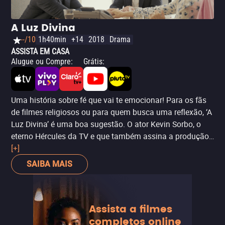
o drama e a tensão em uma trama que explora as
escolhas morais e suas vastas consequências.
A Luz Divina
--/10
1h40min
+14
2018
Drama
ASSISTA EM CASA
Alugue ou Compre
:
Grátis
:
Uma história sobre fé que vai te emocionar! Para os fãs
de filmes religiosos ou para quem busca uma reflexão, ‘A
Luz Divina’ é uma boa sugestão. O ator Kevin Sorbo, o
eterno Hércules da TV e que também assina a produção
como diretor, entrega um trabalho competente,
[+]
compensando as deficiências do roteiro.
SAIBA MAIS
Assista a filmes
completos online