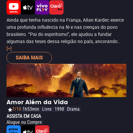
Ainda que tenha nascido na França, Allan Kardec exerce
uma profunda influência na fé e nas crenças do povo
brasileiro. “Pai do espiritismo”, ele ajudou a fundar
algumas das teses dessa religião no país, ancorando
toda uma crença de um povo. Em
[+]
Em Busca de Kardec:
O Filme
, acompanhamos um cineasta buscando
SAIBA MAIS
respostas sobre a morte de sua filha nos passos de Allan
Kardec -- passando por Brasil, França e Suíça. É uma
jornada de dor e de luto, mas também é um sopro de
esperança e de autoconhecimento enquanto vemos a
transformação desse protagonista-cineasta. Destaque
também para as entrevistas realizadas, que devem
Amor Além da Vida
deixar qualquer seguidor do espiritismo kardecista
7/10
1h53min
Livre
1998
Drama
inspirado.
ASSISTA EM CASA
Alugue ou Compre
: