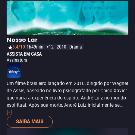
emocional e considera o suicídio como saída. Nesse
momento, ele encontra um exemplar de "O Livro dos
Espíritos" e inicia uma jornada de autoconhecimento e
busca pela felicidade, explorando os grandes enigmas da
existência, como a origem e o destino da alma, e a
Nosso Lar
relação entre os mundos espiritual e material. A obra teve
6.4/10
1h49min
+12
2010
Drama
boa repercussão no meio espírita e entre o público
ASSISTA EM CASA
interessado em temas espirituais, contribuindo para a
Assinatura
:
divulgação dos ensinamentos de Allan Kardec no cinema
brasileiro.
Um filme brasileiro lançado em 2010, dirigido por Wagner
de Assis, baseado no livro psicografado por Chico Xavier
que narra a experiência do espírito André Luiz no mundo
espiritual. Após sua morte, André Luiz inicialmente se
encontra em uma região sombria e sofrida chamada
[+]
Umbral, onde passa por um período de purgação e
SAIBA MAIS
sofrimento devido a erros de sua vida passada.
Posteriormente, ele é resgatado por espíritos