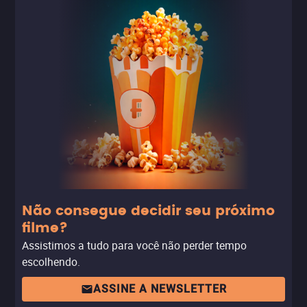
benevolentes e levado para a Colônia Espiritual chamada
Nosso Lar, uma cidade localizada em outra dimensão,
onde começa a aprender sobre a vida após a morte,
reencarnação, e as leis espirituais que regem a
existência. No filme, André Luiz enfrenta o desafio de
aceitar sua nova condição de desencarnado, enquanto
busca compreender o significado da vida e da morte. O
filme é considerado um marco no cinema espírita
brasileiro por sua abordagem detalhada e respeitosa dos
ensinamentos da doutrina espírita, especialmente sobre
a vida após a morte e a reencarnação.
Não consegue decidir seu próximo
filme?
Assistimos a tudo para você não perder tempo
escolhendo.
ASSINE A NEWSLETTER