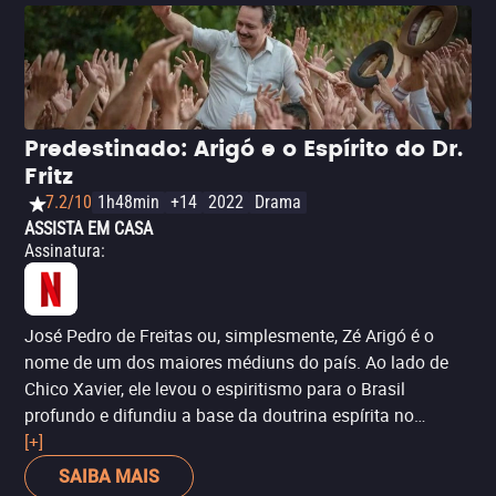
Predestinado: Arigó e o Espírito do Dr.
Fritz
7.2/10
1h48min
+14
2022
Drama
ASSISTA EM CASA
Assinatura
:
José Pedro de Freitas ou, simplesmente, Zé Arigó é o
nome de um dos maiores médiuns do país. Ao lado de
Chico Xavier, ele levou o espiritismo para o Brasil
profundo e difundiu a base da doutrina espírita no
interior de Minas Gerais – que, também, se tornou um
[+]
polo da fé no país. Sua história, em detalhes, é contada
SAIBA MAIS
em
Predestinado
, drama que se aprofunda na vida de