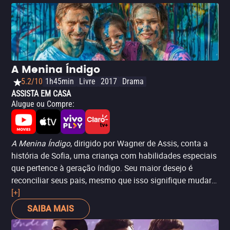
A Menina Índigo
5.2/10
1h45min
Livre
2017
Drama
ASSISTA EM CASA
Alugue ou Compre
:
A Menina Índigo
, dirigido por Wagner de Assis, conta a
história de Sofia, uma criança com habilidades especiais
que pertence à geração índigo. Seu maior desejo é
reconciliar seus pais, mesmo que isso signifique mudar
suas vidas completamente. O filme retrata as lutas de
[+]
uma família tentando entender e lidar com as
SAIBA MAIS
habilidades únicas de Sofia enquanto lidam com os seus
próprios problemas pessoais. As performances do elenco