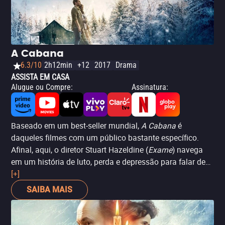
A Cabana
6.3/10
2h12min
+12
2017
Drama
ASSISTA EM CASA
Alugue ou Compre
:
Assinatura
:
Baseado em um best-seller mundial,
A Cabana
é
daqueles filmes com um público bastante específico.
Afinal, aqui, o diretor Stuart Hazeldine (
Exame
) navega
em um história de luto, perda e depressão para falar de
religiosidade. No caso, um pai (Sam Worthington) que
[+]
busca lidar com a morte repentina da filha. Emocionante
SAIBA MAIS
e profundamente imerso em temas como fé, religiosidade
e crença, o longa-metragem tenta não passar batido pelo
espectador, trazendo lições de vida e luto ao longo de