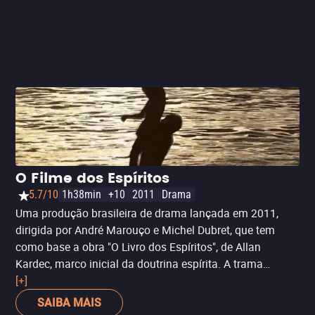
médium. Há uma sensibilidade em seus gestos e falas
que ampliam ainda mais a emoção.
O Filme dos Espíritos
5.7/10
1h38min
+10
2011
Drama
Uma produção brasileira de drama lançada em 2011,
dirigida por André Marouço e Michel Dubret, que tem
como base a obra "O Livro dos Espíritos", de Allan
Kardec, marco inicial da doutrina espírita. A trama
acompanha Bruno Alves, um psiquiatra e professor
[+]
universitário que, após perder a esposa para o câncer e
SAIBA MAIS
também o emprego, enfrenta uma profunda crise