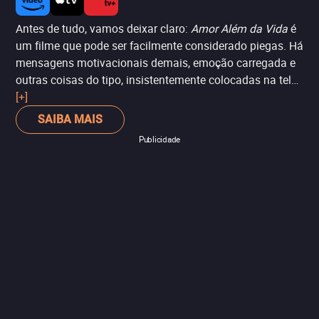
Antes de tudo, vamos deixar claro:
Amor Além da Vida
é
um filme que pode ser facilmente considerado piegas. Há
mensagens motivacionais demais, emoção carregada e
outras coisas do tipo, insistentemente colocadas na tela
pelo diretor Vincent Ward (
[+]
O Mapa do Coração
,
Alien 3
).
No entanto, não dá para dizer que esta produção não é
SAIBA MAIS
realmente tocante. Afinal, ao acompanhar a história de
Publicidade
um homem que morre e, assim, decide sair em busca da
esposa no Paraíso. O ponto alto aqui está na atuação
delicada de Robin Williams, como visto em
Gênio
Indomável
, e o design de produção, inspirado e bastante
artístico.