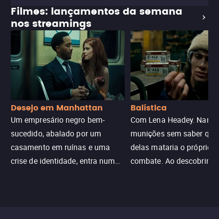
Filmes: lançamentos da semana
nos streamings
Desejo em Manhattan
Balística
Um empresário negro bem-
Com Lena Headey. Nanc
sucedido, abalado por um
munições sem saber qu
casamento em ruínas e uma
delas mataria o próprio f
crise de identidade, entra num
combate. Ao descobrir a
jogo sexualizado de gato e rato
verdade, ela deixa a rotin
com uma mulher branca
fábrica e parte em uma 
misteriosa no metrô. A escalada
implacável contra quem
leva a um desfecho violento.
escondeu os fatos, dispo