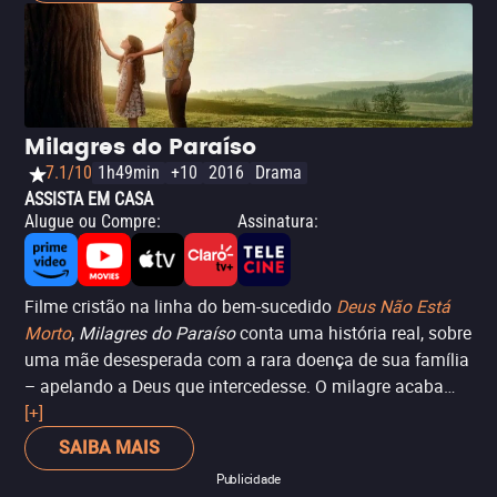
Arigó, em sua fé e na mediunidade. Com direção de
Gustavo Fernández (das novelas
Cordel Encantado
e
Avenida Brasil
), o longa-metragem fala, principalmente,
sobre os conflitos de Arigó, a relação com a esposa
Arlete (Juliana Paes) e, é claro, como ele se transformava
Milagres do Paraíso
quando encarnava o Dr. Fritz. O único problema fica com
7.1/10
1h49min
+10
2016
Drama
a falta de uma clareza maior sobre as cirurgias
ASSISTA EM CASA
espirituais, principalmente em tempos de negacionismo
Alugue ou Compre
:
Assinatura
:
e após os ocorridos com João de Deus, considerado um
dos principais discípulos de Arigó.
Filme cristão na linha do bem-sucedido
Deus Não Está
Morto
,
Milagres do Paraíso
conta uma história real, sobre
uma mãe desesperada com a rara doença de sua família
– apelando a Deus que intercedesse. O milagre acaba
vindo da forma mais inesperada possível, em uma
[+]
história que, por mais que soe piegas e melodramática,
SAIBA MAIS
envolve o espectador. Destaque para a ótima atuação de
Publicidade
Jennifer Garner (
De Repente 30
).