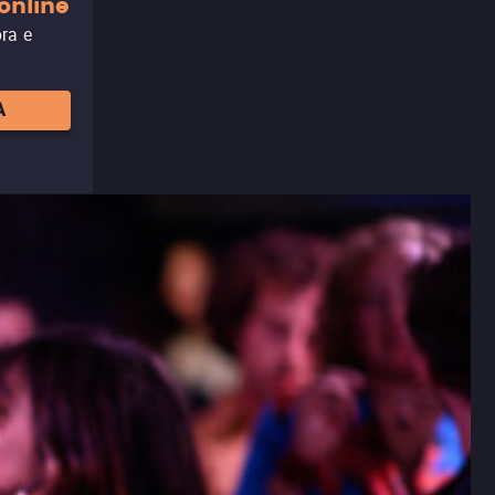
online
ora e
A