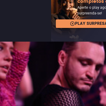
completos 
Aperte o play ag
surpreenda-se!
PLAY SURPRES