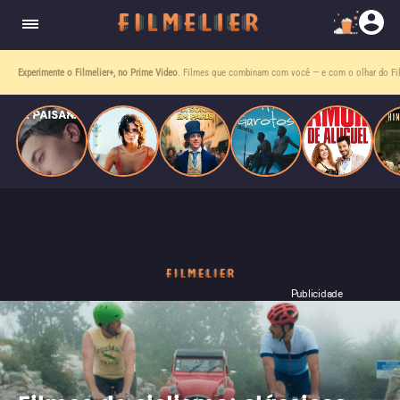
homens gays, coloca sua carreira em risco
quando se apaixona por um de seus alvos.
Entre tantas opções,
receba o que mais vale seu tempo!
Toda sexta, no seu e-mail.
Publicidade