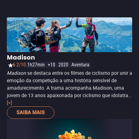
Madison
6.2/10
1h27min
+10
2020
Aventura
Madison
se destaca entre os filmes de ciclismo por unir a
emoção da competição a uma história sensível de
amadurecimento. A trama acompanha Madison, uma
jovem de 13 anos apaixonada por ciclismo que idolatra o
pai, um ciclista profissional, e sonha em seguir seus
[+]
passos. Após um acidente inesperado, ela troca a
SAIBA MAIS
bicicleta de estrada por uma de montanha e enfrenta
novos desafios que testam sua determinação e
identidade.