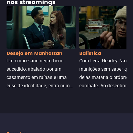
nos streamings
Desejo em Manhattan
Balística
Um empresário negro bem-
Com Lena Headey. Nanc
sucedido, abalado por um
munições sem saber qu
casamento em ruínas e uma
delas mataria o próprio f
crise de identidade, entra num
combate. Ao descobrir a
jogo sexualizado de gato e rato
verdade, ela deixa a rotin
com uma mulher branca
fábrica e parte em uma 
misteriosa no metrô. A escalada
implacável contra quem
leva a um desfecho violento.
escondeu os fatos, dispo
tudo pela vingança.