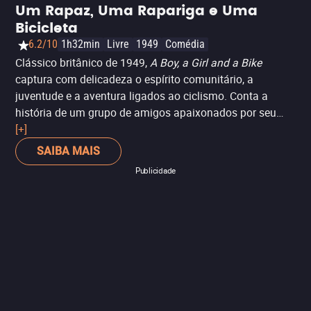
Um Rapaz, Uma Rapariga e Uma
Bicicleta
6.2/10
1h32min
Livre
1949
Comédia
Clássico britânico de 1949,
A Boy, a Girl and a Bike
captura com delicadeza o espírito comunitário, a
juventude e a aventura ligados ao ciclismo. Conta a
história de um grupo de amigos apaixonados por seu
clube local, misturando humor, romance e o prazer de
[+]
pedalar por paisagens deslumbrantes.
SAIBA MAIS
Publicidade