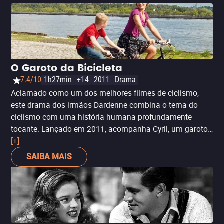
O Garoto da Bicicleta
7.4/10
1h27min
+14
2011
Drama
Aclamado como um dos melhores filmes de ciclismo,
este drama dos irmãos Dardenne combina o tema do
ciclismo com uma história humana profundamente
tocante. Lançado em 2011, acompanha Cyril, um garoto
que se apega à bicicleta como símbolo de esperança e
[+]
liberdade em meio a dificuldades pessoais. Ao contrário
SAIBA MAIS
dos filmes esportivos convencionais, aqui a bicicleta é
uma metáfora poderosa para resiliência e busca por
pertencimento.