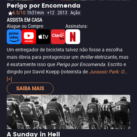
Perigo por Encomenda
6.5/10
1h31min
+12
2013
Ação
ASSISTA EM CASA
Alugue ou Compre
:
Assinatura
:
Um entregador de bicicleta talvez não fosse a escolha
mais óbvia para protagonizar um
thriller
eletrizante, mas
é exatamente isso que
Perigo por Encomenda
. Escrito e
dirigido por David Koepp (roteirista de
Jurassic Park: O
Mundo Perdido
[+]
e
Homem-Aranha
), o filme tem uma
narrativa não linear tão ágil quanto a rotina de seu
SAIBA MAIS
protagonista. Apesar de alguns furos no roteiro — talvez
muitos para talentos como Joseph Gordon-Levitt (
(
500)
Dias com Ela
) e Michael Shannon (
Foi Apenas um
Sonho
) —, consegue prender a atenção pelo que
realmente importa: as perseguições e acrobacias de
bicicleta, tão exageradas quanto emocionantes.
A Sunday in Hell