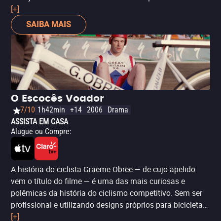
Grand Canyon. Dirigido por R.J. Daniel Hanna e estrelado
[+]
por Matthew Modine, o filme destaca a resiliência e o
SAIBA MAIS
espírito humano ao mostrar como o esporte pode ser um
agente de mudança positiva. Com atuações cativantes e
uma fotografia que explora a grandiosidade e a beleza
das paisagens percorridas,
A Grande Jornada
entrega
um relato emocionante sobre superação e trabalho em
equipe. Se você gosta de histórias reais que celebram o
O Escocês Voador
poder da transformação e a importância da empatia, este
7/10
1h42min
+14
2006
Drama
é um filme imperdível.
ASSISTA EM CASA
Alugue ou Compre
:
A história do ciclista Graeme Obree — de cujo apelido
vem o título do filme — é uma das mais curiosas e
polêmicas da história do ciclismo competitivo. Sem ser
profissional e utilizando designs próprios para bicicletas
de baixo custo — chegando a usar peças de máquina de
[+]