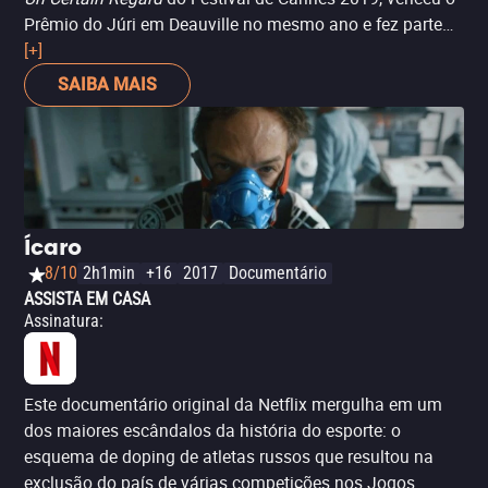
Prêmio do Júri em Deauville no mesmo ano e fez parte
da seleção oficial de Toronto, Telluride e Rio 2019, além
[+]
de Sundance e SXSW 2020. Não é por acaso. Essa
SAIBA MAIS
dramedy
de Michael Angelo Covino, em seu primeiro
longa-metragem, é um retrato inteligente sobre amizade,
passagem do tempo e maturidade. A trama acompanha
dois amigos, Mike (o próprio diretor) e Kyle (Kyle Marvin),
interpretando personagens homônimos que vivem em
constante desentendimento. Tudo muda depois que Mike
Ícaro
dorme com a noiva de Kyle e decide contar a verdade
8/10
2h1min
+16
2017
Documentário
durante um passeio de bicicleta. É divertida, excêntrica e
ASSISTA EM CASA
um pouco fora do comum. Apesar do final levemente
Assinatura
:
irregular, certamente conquista o público com seu tom
leve e reflexivo.
Este documentário original da Netflix mergulha em um
dos maiores escândalos da história do esporte: o
esquema de doping de atletas russos que resultou na
exclusão do país de várias competições nos Jogos