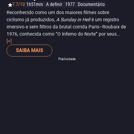
7.7/10
1h51min
A definir
1977
Documentário
Reconhecido como um dos maiores filmes sobre
ciclismo já produzidos,
A Sunday in Hell
é um registro
imersivo e sem filtros da brutal corrida Paris–Roubaix de
1976, conhecida como “O Inferno do Norte” por seus
trechos de paralelepípedo e condições implacáveis.
[+]
Dirigido pelo cineasta dinamarquês Jørgen Leth, o
SAIBA MAIS
documentário captura cada detalhe da competição: das
Publicidade
estratégias de lendas como Eddy Merckx e Roger De
Vlaeminck à perspectiva de diretores de equipe,
mecânicos e torcedores apaixonados.