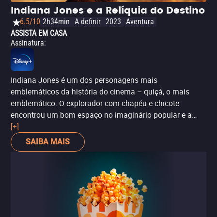
atitudes emblemáticas de Harrison Ford.
Indiana Jones e a Relíquia do Destino
6.5/10
2h34min
A definir
2023
Aventura
ASSISTA EM CASA
Assinatura
:
Indiana Jones é um dos personagens mais
emblemáticos da história do cinema – quiçá, o mais
emblemático. O explorador com chapéu e chicote
encontrou um bom espaço no imaginário popular e a
música-tema
[+]
até hoje persegue Harrison Ford
, o ator por
trás de Indy. Assim, quinze anos depois do mediano
SAIBA MAIS
Indiana Jones e o Reino da Caveira de Cristal
e 42 anos
desde o lançamento
do primeiro filme
, Harrison Ford
retornou para o lendário papel do arqueólogo Indiana
Jones para enfrentar a última aventura. O longa-
metragem se passa em 1969 e Indy, que luta para se
encaixar em um mundo que parece tê-lo superado, está