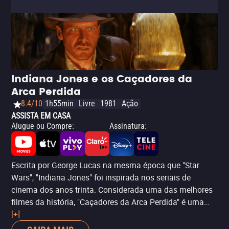
Indiana Jones e os Caçadores da
Arca Perdida
8.4/10
1h55min
Livre
1981
Ação
ASSISTA EM CASA
Alugue ou Compre
:
Assinatura
:
Escrita por George Lucas na mesma época que "Star
Wars", "Indiana Jones" foi inspirada nos seriais de
cinema dos anos trinta. Considerada uma das melhores
filmes da história, "Caçadores da Arca Perdida" é uma
jóia do cinema de aventura que tem de tudo: ação,
[+]
diálogos brilhantes com humor, e uma grande história.