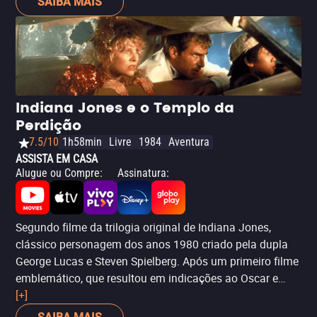
SAIBA MAIS
Um clássico indispensável do cinema oitentista, e o
ponto de entrada para a saga se estiver interessado em
vê-la completa.
Indiana Jones e o Templo da
Perdição
7.5/10
1h58min
Livre
1984
Aventura
ASSISTA EM CASA
Alugue ou Compre
:
Assinatura
:
Segundo filme da trilogia original de Indiana Jones,
clássico personagem dos anos 1980 criado pela dupla
George Lucas e Steven Spielberg. Após um primeiro filme
emblemático, que resultou em indicações ao Oscar e
uma bilheteria histórica, o longa-metragem seguiu para
[+]
um caminho instável, com Indiana Jones (novamente