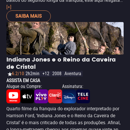
baixos do segundo longa da franquia, este aqui resgata
os bons elementos do primeiro: os nazistas como vilões
[+]
e a busca por um artefato bíblico. Porém, a história
SAIBA MAIS
ganha uma dimensão ainda maior com a introdução do
pai de Indy, vivido por Sean Connery, em uma química
perfeita com Harrison Ford. Ainda nas atuações,
destaque para River Phoenix vivendo um jovem Indiana
nas primeiras cenas da aventura. Já na direção,
Spielberg está em seu auge, entregando uma história
Indiana Jones e o Reino da Caveira
muito bem filmada, divertida e empolgante.
de Cristal
6.2/10
2h2min
+12
2008
Aventura
ASSISTA EM CASA
Alugue ou Compre
:
Assinatura
:
Quarto filme da franquia do explorador interpretado por
Harrison Ford, ‘Indiana Jones e o Reino da Caveira de
Cristal’ é o mais criticado de todas as produções. Afinal,
o longa-metragem chegou aos cinemas quase vinte anos