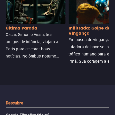
Última Parada
Infiltrada: Golpe de
Vingança
Oscar, Simon e Aïssa, três
Em busca de vingança, u
amigos de infância, viajam a
lutadora de boxe se infilt
Paris para celebrar boas
tráfico humano para enco
notícias. No ônibus noturno
irmã. Sua coragem a enfr
N121 de volta, uma troca entre
com criminosos implacáv
passageiros escala e a situação
segredos perigosos e sit
sai do controle, transformando a
que testam sua resistênci
viagem em um intenso thriller
urbano.
Descubra