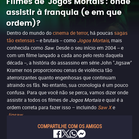
Filmes de 'Jogos Mortais': onde
assistir à franquia (e em que
ordem)?
Dentro do mundo do
cinema de terror
, há poucas
sagas
tão extensas
-- e brutais -- como
Jogos Mortais
, mais
conhecida como
Saw
. Desde o seu início em 2004 -- e
com um filme lançado a cada ano pelo resto daquela
década --, a história do assassino em série John "Jigsaw"
Kramer nos proporcionou cenas de violência tão
aterrorizantes quanto engenhosas que continuam
atraindo os fãs. No entanto, sua cronologia é um pouco
confusa. Para que você não se perca, vamos dizer onde
assistir a todos os filmes de
Jogos Mortais
e qual é a
ordem correta para fazer isso – incluindo
Saw X
e
Jigsaw
.
COMPARTILHE COM OS AMIGOS