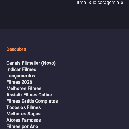
irmã. Sua coragem a enfr
N121 de volta, uma troca entre
com criminosos implacáv
passageiros escala e a situação
segredos perigosos e sit
sai do controle, transformando a
que testam sua resistênci
viagem em um intenso thriller
urbano.
Descubra
Canais Filmelier (Novo)
Indicar Filmes
Lançamentos
Filmes 2026
Melhores Filmes
Assistir Filmes Online
Filmes Grátis Completos
Todos os Filmes
Melhores Sagas
Atores Famosos
Filmes por Ano