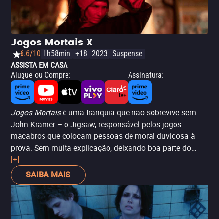
Jogos Mortais X
6.6/10
1h58min
+18
2023
Suspense
ASSISTA EM CASA
Alugue ou Compre
:
Assinatura
:
Jogos Mortais
é uma franquia que não sobrevive sem
John Kramer – o Jigsaw, responsável pelos jogos
macabros que colocam pessoas de moral duvidosa à
prova. Sem muita explicação, deixando boa parte do
público no escuro,
[+]
Jogos Mortais X
se encaixa entre o
primeiro e o segundo filme da franquia. Ou seja: o vilão
SAIBA MAIS
(ou seria herói?) interpretado por Tobin Bell ainda está
vivo, lutando contra o câncer no cérebro. E como surge o
jogo mortal deste capítulo? Simples: Kramer compra a
ideia de um tratamento milagroso para sua doença no