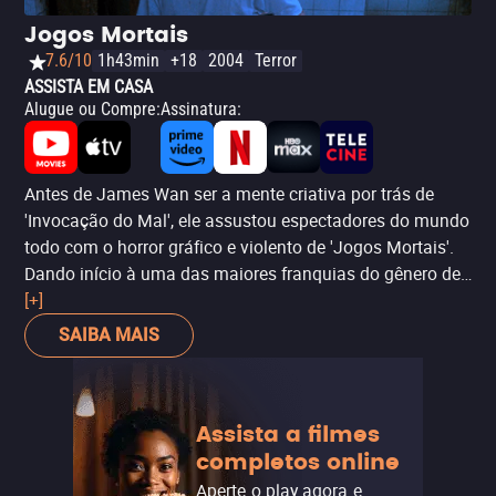
Jogos Mortais
7.6/10
1h43min
+18
2004
Terror
ASSISTA EM CASA
Alugue ou Compre
:
Assinatura
:
Antes de James Wan ser a mente criativa por trás de
'Invocação do Mal', ele assustou espectadores do mundo
todo com o horror gráfico e violento de 'Jogos Mortais'.
Dando início à uma das maiores franquias do gênero de
terror, esse filme inicial nos apresenta à rotina e ao
[+]
sadismo de Jigsaw, um serial killer que cria jogos quase
SAIBA MAIS
que impossíveis para que suas vítimas tentem
sobreviver. É daqueles filmes que jorram sangue pela tela
e que deve revirar os estômagos mais fracos. No entanto,
Assista a filmes
ainda assim, é um entretenimento diferente e divertido. É
completos online
preciso apenas olhar com outros olhos.
Assista a saga
completa
.
Aperte o play agora e