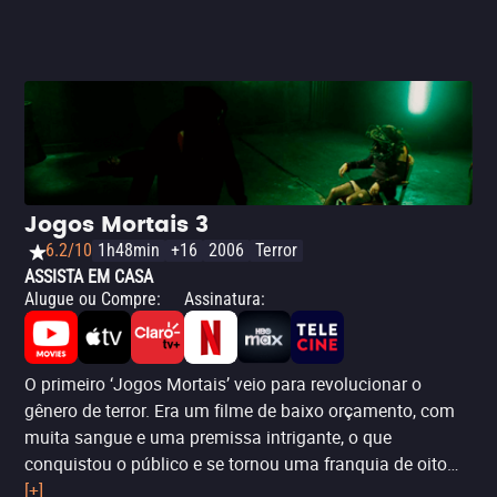
Jogos Mortais 3
6.2/10
1h48min
+16
2006
Terror
ASSISTA EM CASA
Alugue ou Compre
:
Assinatura
:
O primeiro ‘Jogos Mortais’ veio para revolucionar o
gênero de terror. Era um filme de baixo orçamento, com
muita sangue e uma premissa intrigante, o que
conquistou o público e se tornou uma franquia de oito
(sim, oito) produções. Como é de se esperar, a história foi
[+]