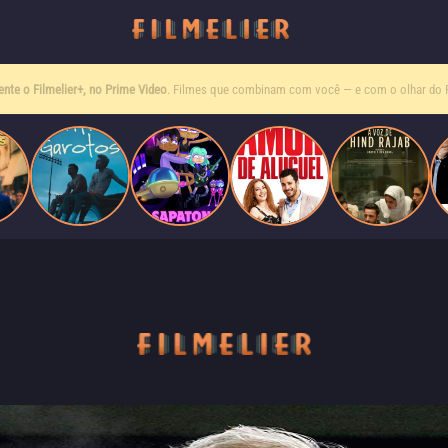
Entre tantas opções,
receba o que mais vale seu tempo!
Toda sexta, no seu e-mail.