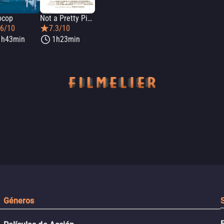
ocop
Not a Pretty Picture
.6/10
7.3/10
1h43min
1h23min
Géneros