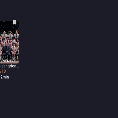
Juego sangriento
5/10
h2min