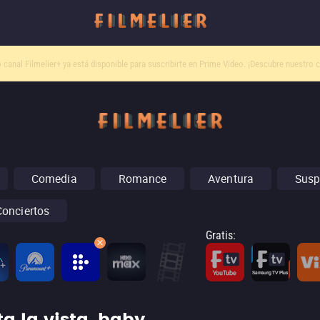
o canal
Filmelier+
ya está disponible para suscribirte en Prime Video.
¡Descubre nuestro c
Comedia
Romance
Aventura
Susp
Conciertos
Gratis
: