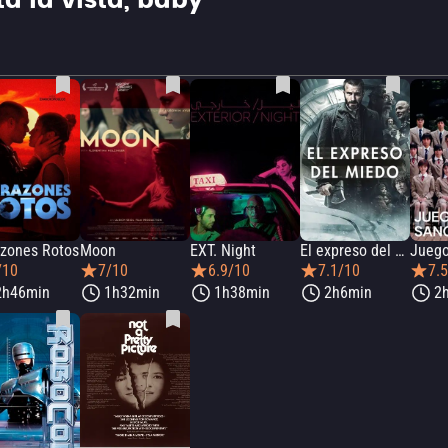
a la vista, baby
zones Rotos
Moon
EXT. Night
El expreso del miedo
/10
7/10
6.9/10
7.1/10
7.
2h46min
1h32min
1h38min
2h6min
2