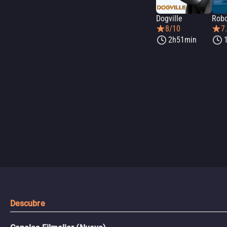
Dogville
Rob
8/10
7
2h51min
Descubre