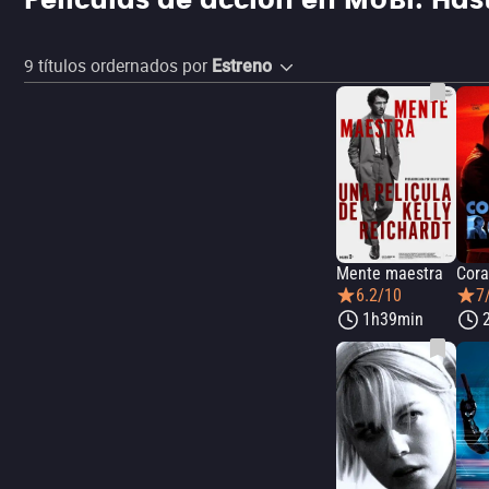
Películas de acción en MUBI: Hast
9
títulos ordernados por
Estreno
Mente maestra
Cora
6.2/10
7
1h39min