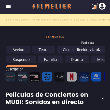
El nuevo canal
Filmelier+
ya está disponible para suscribirte en Prime Video.
¡Descubre nuestro ca
Publicidad
Acción
Terror
Ciencia ficción y fantasía
Suspenso
Familia
Drama
Misteri
Conciertos
Suscripción
:
Películas de Conciertos en
MUBI: Sonidos en directo