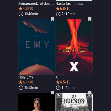
Skinamarink: el despertar del mal
Hasta los huesos
4.8/10
6.8/10
1h40min
2h10min
Holy Emy
X
6.1/10
6.5/10
1h53min
1h46min