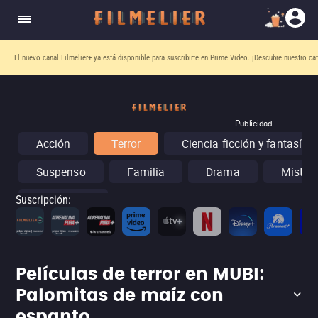
El nuevo canal
Filmelier+
ya está disponible para suscribirte en Prime Video.
¡Descubre nuestro ca
Publicidad
Acción
Terror
Ciencia ficción y fantasía
Suspenso
Familia
Drama
Misteri
Conciertos
Suscripción
:
Películas de terror en MUBI:
Palomitas de maíz con
espanto