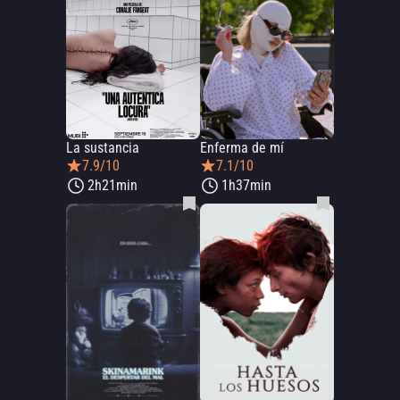
La sustancia
Enferma de mí
7.9/10
7.1/10
2h21min
1h37min