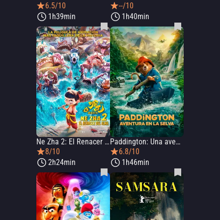
6.5/10
--/10
1h39min
1h40min
Ne Zha 2: El Renacer Del Alma
Paddington: Una aventura en la selva
8/10
6.8/10
2h24min
1h46min