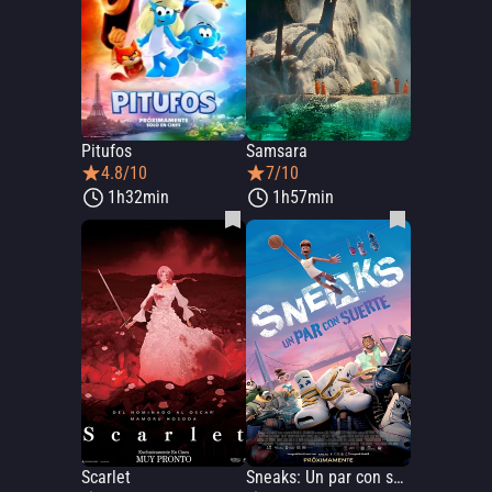
Pitufos
Samsara
4.8/10
7/10
1h32min
1h57min
Scarlet
Sneaks: Un par con suerte