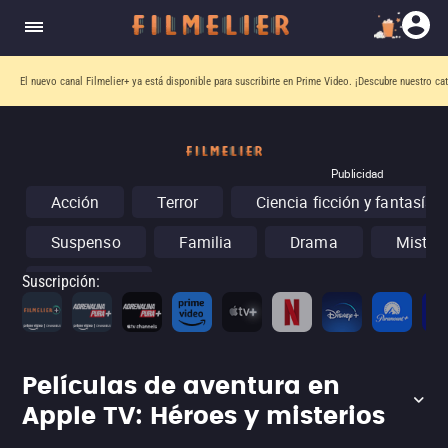
El nuevo canal
Filmelier+
ya está disponible para suscribirte en Prime Video.
¡Descubre nuestro ca
Publicidad
Acción
Terror
Ciencia ficción y fantasía
Suspenso
Familia
Drama
Misteri
Conciertos
Suscripción
:
Películas de aventura en
Apple TV: Héroes y misterios