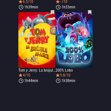
6.5/10
--/10
1h39min
1h33min
Tom y Jerry: La brújula mágica
200% Lobo
4/10
5.8/10
1h44min
1h38min