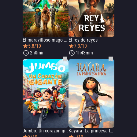
El maravilloso mago de Oz
El rey de reyes
5.8/10
7.3/10
2h0min
1h43min
Jumbo: Un corazón gigante
Kayara: La princesa Inca
8/10
--/10