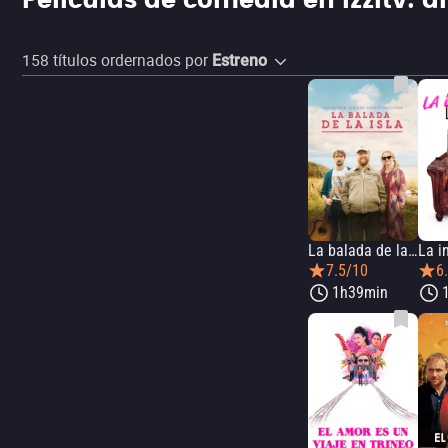
Películas de comedia en izzitv: d
158
títulos ordernados por
Estreno
La balada de la isla
7.5/10
6
1h39min