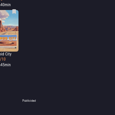
h40min
oid City
2/10
h45min
Publicidad