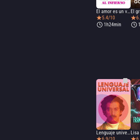
El amor es un viaje en trineo al infierno
5.4/10
6
1h24min
Lenguaje universal
6.9/10
6