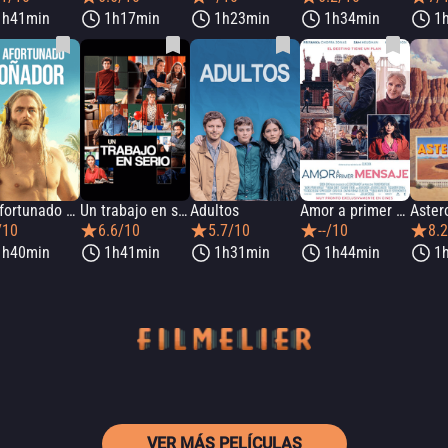
1h41min
1h17min
1h23min
1h34min
1
Un afortunado soñador
Un trabajo en serio
Adultos
Amor a primer mensaje
Aster
/10
6.6/10
5.7/10
--/10
8.
1h40min
1h41min
1h31min
1h44min
1
VER MÁS PELÍCULAS