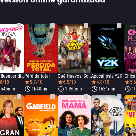
iversión online garantizada
La influencer divina
Pérdida total
Qué Huevos, Sofía
Apocalipsis Y2K
Chica
.8/10
5.7/10
6.5/10
4.8/10
5.
1h45min
1h40min
1h50min
1h31min
1