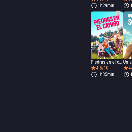
1h29min
Piedras en el camino
4.5/10
4
1h35min