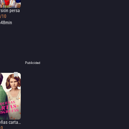
rsión persa
2/10
h48min
Publicidad
Pequeñas cartas indiscretas
10