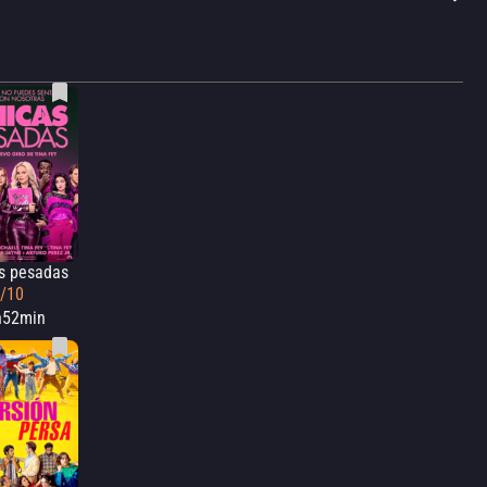
s pesadas
6/10
h52min