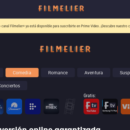
o canal
Filmelier+
ya está disponible para suscribirte en Prime Video.
¡Descubre nuestro c
Comedia
Romance
Aventura
Susp
Conciertos
Gratis
: