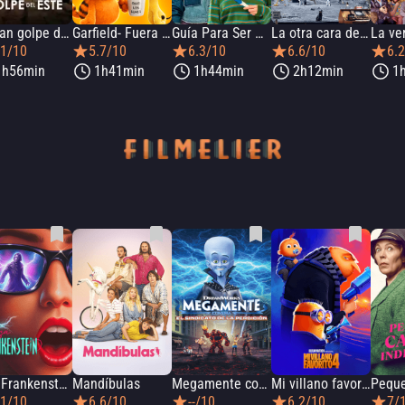
El gran golpe del este
Garfield- Fuera de Casa
Guía Para Ser Mamá
La otra cara de la Luna
La ve
.1/10
5.7/10
6.3/10
6.6/10
6.
1h56min
1h41min
1h44min
2h12min
1
Lisa Frankenstein
Mandíbulas
Megamente contra el Sindicato de la perdición
Mi villano favorito 4
.1/10
6.6/10
--/10
6.2/10
7/