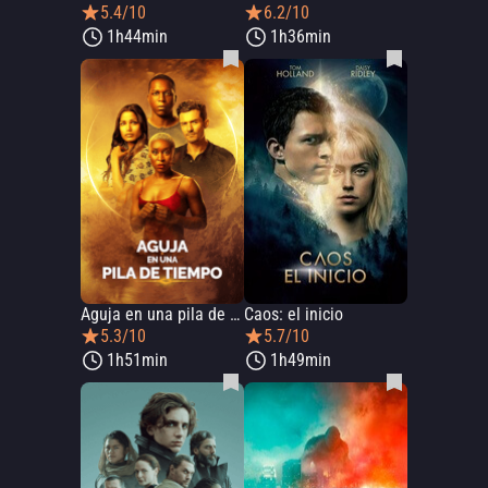
5.4/10
6.2/10
1h44min
1h36min
Aguja en una pila de tiempo
Caos: el inicio
5.3/10
5.7/10
1h51min
1h49min