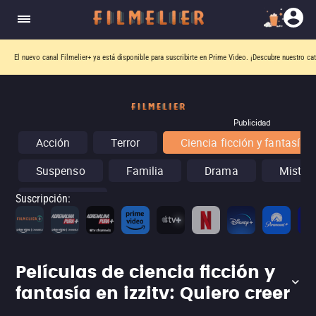
El nuevo canal
Filmelier+
ya está disponible para suscribirte en Prime Video.
¡Descubre nuestro ca
Publicidad
Acción
Terror
Ciencia ficción y fantasía
Suspenso
Familia
Drama
Misteri
Conciertos
Suscripción
:
Películas de ciencia ficción y
fantasía en izzitv: Quiero creer