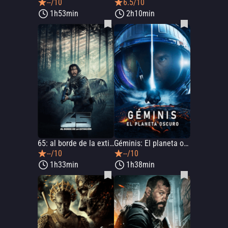
--/10
6.5/10
1h53min
2h10min
65: al borde de la extinción
Géminis: El planeta oscuro
--/10
--/10
1h33min
1h38min