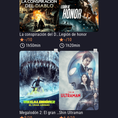
La conspiración del Diablo
Legión de honor
--/10
--/10
1h50min
1h20min
Megalodón 2: El gran abismo
Shin Ultraman
5/10
6.4/10