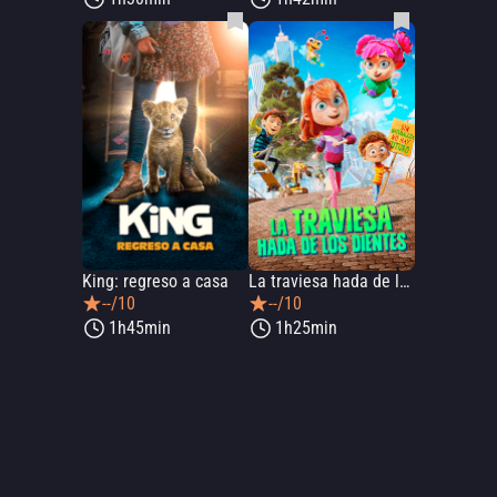
King: regreso a casa
La traviesa hada de los dientes
--/10
--/10
1h45min
1h25min