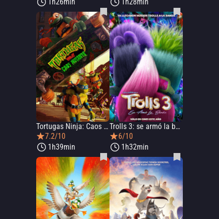
1h26min
1h28min
Tortugas Ninja: Caos mutante
Trolls 3: se armó la banda
7.2/10
6/10
1h39min
1h32min