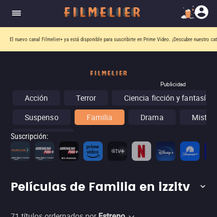
El nuevo canal
Filmelier+
ya está disponible para suscribirte en Prime Video.
¡Descubre nuestro ca
Publicidad
Acción
Terror
Ciencia ficción y fantasía
Suspenso
Familia
Drama
Misteri
Conciertos
Suscripción
:
Películas de Familia en izzitv
71
títulos ordernados por
Estreno