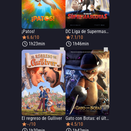
¡Patos!
DC Liga de Supermascotas
6.6/10
7.1/10
1h23min
1h46min
El regreso de Gulliver
Gato con Botas: el último deseo
--/10
4.5/10
1h30min
1h42min