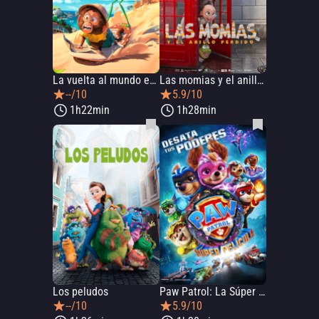
La vuelta al mundo en 80 días
Las momias y el anillo perdido
--/10
5.9/10
1h22min
1h28min
Los peludos
Paw Patrol: La Súper Película
--/10
5.9/10