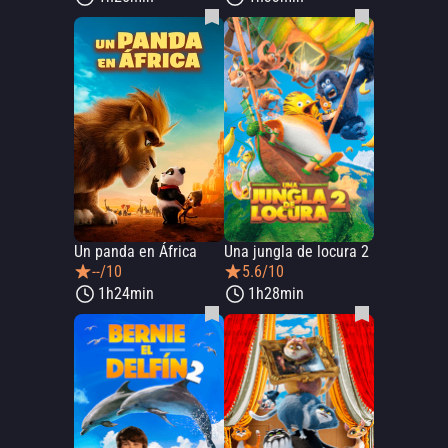
Un panda en África
Una jungla de locura 2
--/10
5.6/10
1h24min
1h28min