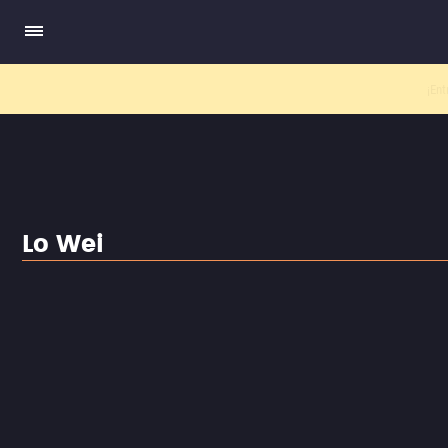
El nuev
Lo Wei