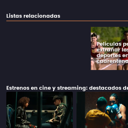
Listas relacionadas
Películas p
extrañar lo
deportes en
cuarenten
Estrenos en cine y streaming: destacados 