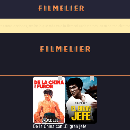
o canal
Filmelier+
ya está disponible para suscribirte en Prime Video.
¡Descubre nuestro c
De la China con furor
El gran jefe