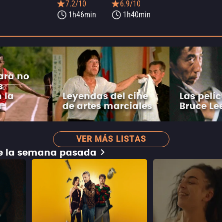
7.2/10
6.9/10
1h46min
1h40min
ara no
s
 la
Leyendas del cine
Las pelí
a
de artes marciales
Bruce Le
VER MÁS LISTAS
de la semana pasada