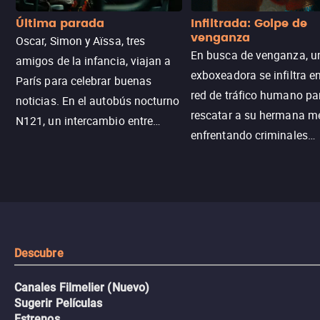
Última parada
Infiltrada: Golpe de
venganza
Oscar, Simon y Aïssa, tres
En busca de venganza, u
amigos de la infancia, viajan a
exboxeadora se infiltra e
París para celebrar buenas
red de tráfico humano pa
noticias. En el autobús nocturno
rescatar a su hermana m
N121, un intercambio entre
enfrentando criminales
pasajeros escala y la situación
despiadados, secretos
se descontrola, convirtiendo el
peligrosos y situaciones
viaje en un thriller urbano
extremas que ponen a pr
intenso.
resistencia.
Descubre
Canales Filmelier (Nuevo)
Sugerir Películas
Estrenos