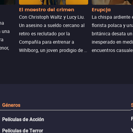
El maestro del crimen
Erupcja
Con Christoph Waltz y Lucy Liu.
La chispa ardiente 
na
Un asesino a sueldo cercano al
florista polaca y un
n una
retiro es reclutado por la
británica desata u
ra
Compañía para entrenar a
inesperado en medi
enor,
Wihlborg, un joven prodigio de la
encuentros casuale
Generación Z con grandes
momentos mágicos
habilidades y una actitud
desafiante.
ueba su
Géneros
Películas de Acción
Películas de Terror