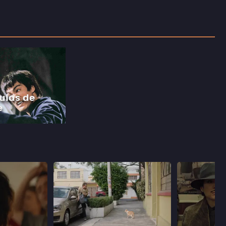
culas de
e