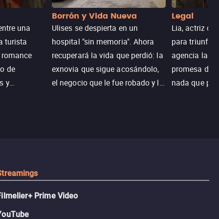
Borrón y Vida Nueva
Legal
entre una
Ulises se despierta en un
Lia, actriz c
a turista
hospital "sin memoria". Ahora
para triunfar
n romance
recuperará la vida que perdió: la
agencia la es
o de
exnovia que sigue acosándolo,
promesa de vi
s y
el negocio que le fue robado y la
nada que perd
.
casa de sus sueños; sin
Juana, argen
embargo, no todo es como lo
historia. Jun
recordaba.
sobrevivir, af
algo mejor.
Streamings
Filmelier+ Prime Video
YouTube