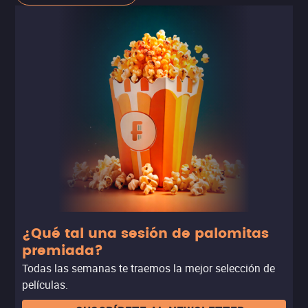
en competencia, y avanzó hasta convertirse en una
patinadora de talla olímpica… sólo para ver su pequeño
legado derrumbarse por los nexos a la conspiración de
su exesposo para atacar a la patinadora rival, Nancy
Kerrigan. Con entrevistas estilo falso documental
cargadas de un oscuro humor, la película reconstruye los
hechos (y contradicciones) de uno de los escándalos
deportivos más grandes de los noventa, con
maravillosas actuaciones de Allison Janney y Margot
Robbie (‘Escuadrón Suicida’), quien se consolida como
una de las actrices más prometedoras de su tiempo.
¿Qué tal una sesión de palomitas
premiada?
Todas las semanas te traemos la mejor selección de
películas.