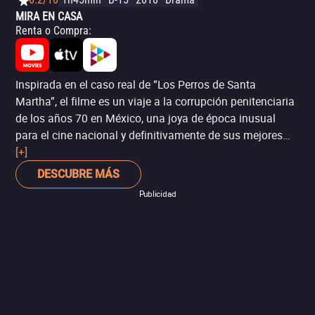
MIRA EN CASA
Renta o Compra
:
Inspirada en el caso real de “Los Perros de Santa
Martha”, el filme es un viaje a la corrupción penitenciaria
de los años 70 en México, una joya de época inusual
para el cine nacional y definitivamente de sus mejores
exponentes en la última década. Tanto así que la película
[+]
barrió en los Premios Ariel de 2017 con 10 estatuillas,
DESCUBRE MÁS
incluyendo las más codiciadas: Mejor Película y Mejor
Publicidad
Actor.