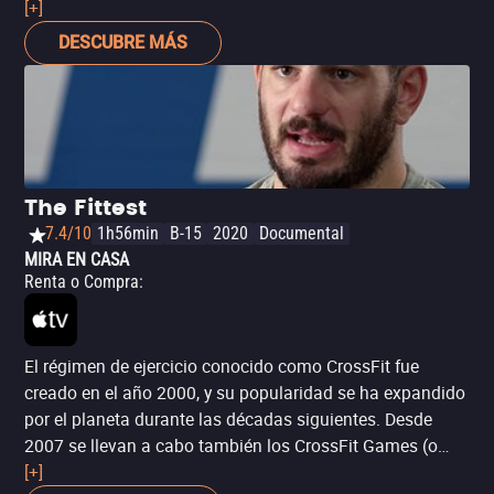
juventud actual. La protagonista Jillian Bell (‘Comando
[+]
especial 2’) brilla al contar la historia de Brittany, una
DESCUBRE MÁS
mujer que debe sobreponerse a problemas de autoestima
y las presiones sociales de una ciudad como Nueva York,
para ser honesta consigo misma y responsabilizarse por
su propio bienestar. Podrás pensar que se parece a
películas de Amy Schumer como ‘Sexy por accidente’,
pero no te confundas: ésta es una comedia más honesta
The Fittest
e inesperadamente profunda.
7.4/10
1h56min
B-15
2020
Documental
MIRA EN CASA
Renta o Compra
:
El régimen de ejercicio conocido como CrossFit fue
creado en el año 2000, y su popularidad se ha expandido
por el planeta durante las décadas siguientes. Desde
2007 se llevan a cabo también los CrossFit Games (o
Juegos CrossFit), una competencia anual en la que los
[+]