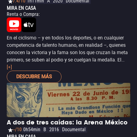
7.4/10
1h11min
A
2020
Documental
MIRA EN CASA
Renta o Compra
:
En el ciclismo – y en todos los deportes, o en cualquier
competencia de talento humano, en realidad –, quienes
conocen la victoria y la fama son los que cruzan la meta
primero, se suben al podio y se cuelgan la medalla. El
premiado documental lituano ‘Gregarios: Maravillosos
[+]
perdedores’ es un contundente recordatorio de que
DESCUBRE MÁS
cualquier hazaña, incluso si tiene a un solo protagonista,
sólo puede ser resultado del esfuerzo y sacrificio
colectivo. El director Arunas Matelis siguió a varios
“gregarios”, los héroes anónimos del ciclismo, a través de
siete ediciones de la carrera anual Giro d’Italia, para
conocer qué los motiva a realizar enormes proezas
A dos de tres caídas: la Arena México
físicas una y otra vez, sin jamás merecer el derecho a
--/10
0h54min
B
2016
Documental
probar la gloria personal aunque sea por una vez en sus
MIRA EN CASA