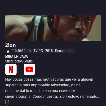
Zion
--/10
0h10min
TV-PG
2018
Documental
MIRA EN CASA
Suscripción
:
Gratis
:
Hay pocas cosas más motivadoras que ver a alguien
superar la más improbable adversidad, y este
documental lo muestra con una excelente
cinematografía. Como muestra, ‘Zion’ estuvo nominado
al Premio del Jurado en Sundance y ganó otros cuatro
[+]