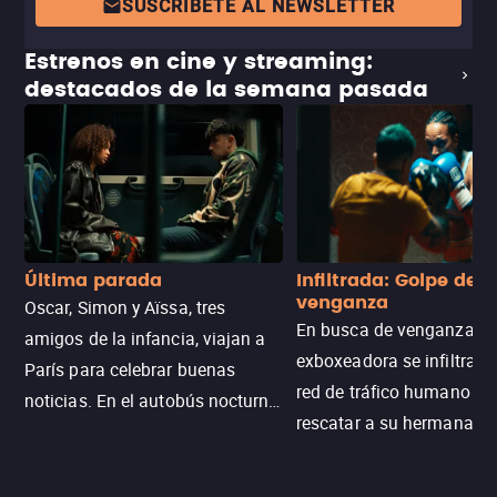
SUSCRÍBETE AL NEWSLETTER
Estrenos en cine y streaming:
destacados de la semana pasada
Última parada
Infiltrada: Golpe de
venganza
Oscar, Simon y Aïssa, tres
En busca de venganza, u
amigos de la infancia, viajan a
exboxeadora se infiltra e
París para celebrar buenas
red de tráfico humano pa
noticias. En el autobús nocturno
rescatar a su hermana m
N121, un intercambio entre
enfrentando criminales
pasajeros escala y la situación
despiadados, secretos
se descontrola, convirtiendo el