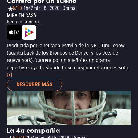
Carrera por un sueño
6/10
1h42min
B
2020
Drama
MIRA EN CASA
Renta o Compra
:
Producida por la retirada estrella de la NFL, Tim Tebow
(quarterback de los Broncos de Denver y los Jets de
Nueva York), ‘Carrera por un sueño’ es un drama
deportivo cuyo trasfondo busca inspirar reflexiones sobre
la familia, la perseverancia y la fe misma, de una forma
[+]
mucho más abierta y menos pregonera que otros dramas
DESCUBRE MÁS
de su clase, como ‘La cabaña’ o ‘El inquebrantable:
camino hacia la redención’, lo que la hace accesible para
un público más diverso independientemente de sus
creencias. Sin embargo, definitivamente es una película
que disfrutarán más quienes compartan su visión de la
fe.
La 4a compañía
6.2/10
1h45min
B-15
2018
Drama