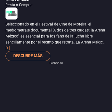
vidas.
Renta o Compra
:
Seleccionado en el Festival de Cine de Morelia, el
mediometraje documental ‘A dos de tres caídas: la Arena
México” es esencial para los fans de la lucha libre
sencillamente por el recinto que retrata. La Arena México,
mejor conocida como “la catedral de la lucha libre”, aloja
[+]
la historia de uno de los deportes más populares de
DESCUBRE MÁS
nuestro país, así como las emociones y recuerdos de
Publicidad
legiones de aficionados a lo largo de los años.