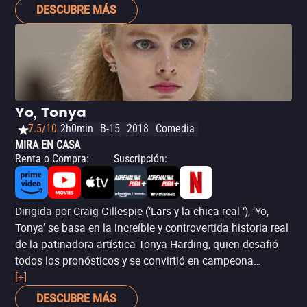
galardones.
DESCUBRE MÁS
Yo, Tonya
7.5/10
2h0min
B-15
2018
Comedia
MIRA EN CASA
Renta o Compra
:
Suscripción
:
Dirigida por Craig Gillespie (‘Lars y la chica real ‘), ‘Yo,
Tonya’ se basa en la increíble y controvertida historia real
de la patinadora artística Tonya Harding, quien desafió
todos los pronósticos y se convirtió en campeona
nacional de su disciplina, hizo historia como la primera
[+]
mujer que logró ejecutar exitosamente un salto triple axel
DESCUBRE MÁS