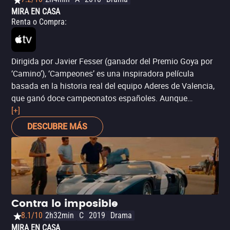
MIRA EN CASA
Renta o Compra
:
Dirigida por Javier Fesser (ganador del Premio Goya por
‘Camino’), ‘Campeones’ es una inspiradora película
basada en la historia real del equipo Aderes de Valencia,
que ganó doce campeonatos españoles. Aunque
controversial por su representación de la discapacidad
[+]
intelectual (algunos la aplaudieron, otros la criticaron), la
DESCUBRE MÁS
película resulta divertida, y fue nominada al Premio Ariel
en México, además de ganar tres Premios Goya (entre
ellos, el de mejor película).
Contra lo imposible
8.1/10
2h32min
C
2019
Drama
MIRA EN CASA