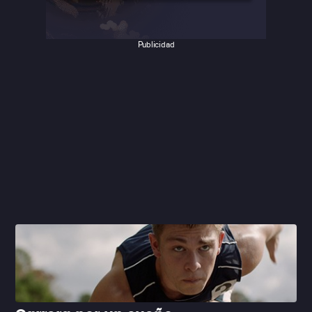
tensión y drama
incluso para aquellos que conocen el
resultado de la historia. La reconstrucción de la década
de 1960, incluyendo los escenarios, el vestuario y, por
Publicidad
supuesto, los automóviles, es impecable, así como las
secuencias de carreras, que no dejan esa sensación de
CG, estando un nivel arriba de 'Rush: pasión y gloria' en
este sentido. En las actuaciones, tenemos a un buen
Matt Damon en la piel del también mítico Carroll Shelby, y
un increíble (¡de nuevo!) Christian Bale como el impulsivo
y veloz piloto británico Ken Miles. Los fanáticos de las
carreras podrán echar de menos más tiempo en pantalla
con los otros conductores que participaron de la historia,
como Chris Amon, Bruce McLaren y Dan Gurney, pero la
elección de los guionistas tiene sentido para construir
una historia humana e inmersiva. Esta película
ciertamente impactará a todos, sean fanáticos o no de
los deportes de motor.