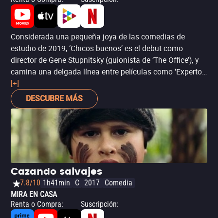
Considerada una pequeña joya de las comedias de
estudio de 2019, ‘Chicos buenos’ es el debut como
director de Gene Stupnitsky (guionista de ‘The Office’), y
camina una delgada línea entre películas como ‘Experto
en diversión’ (‘Ferris Bueller’s Day Off’) y ‘Superbad’
[+]
(conocida como ‘Súper cool’ en nuestro país). La película
DESCUBRE MÁS
recae mucho en el humor para pubertos que caracteriza
a esta última, lo que puede llegar a sentirse un tanto
repetitivo. Sin embargo, brilla gracias a un buen mensaje
final y al indiscutible carisma de sus talentosos
protagonistas juveniles: Jacob Tremblay (‘La habitación’),
Brady Noon (‘Boardwalk Empire’) y Keith L. Williams (‘The
Cazando salvajes
Last Man on Earth’).
7.8/10
1h41min
C
2017
Comedia
MIRA EN CASA
Renta o Compra
:
Suscripción
: