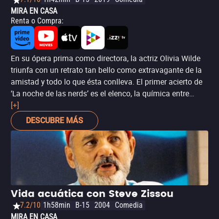
MIRA EN CASA
Renta o Compra
:
En su ópera prima como directora, la actriz Olivia Wilde
triunfa con un retrato tan bello como extravagante de la
amistad y todo lo que ésta conlleva. El primer acierto de
‘La noche de las nerds’ es el elenco, la química entre
Kaitlyn Dever y Beanie Feldstein es una bomba desde el
[+]
primer minuto, a la vez que refleja perfectamente las
DESCUBRE MÁS
generaciones jóvenes actuales. La diversidad sexual y el
romance a través de las redes sociales también sirven
como detonantes para construir a la dupla protagónica y
para proporcionar la visión de una generación ya madura
respecto determinados valores presentes en los
millennials más jóvenes.
Vida acuática con Steve Zissou
7.2/10
1h58min
B-15
2004
Comedia
MIRA EN CASA