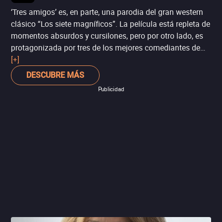
‘Tres amigos’ es, en parte, una parodia del gran western
clásico “Los siete magníficos”. La película está repleta de
momentos absurdos y cursilones, pero por otro lado, es
protagonizada por tres de los mejores comediantes de
los ochenta: Steve Martin, Chevy Chase y Martin Short.
[+]
Por eso, y por el villano mexicano Alfonso Arau, esta
DESCUBRE MÁS
película puede valer la pena.
Publicidad