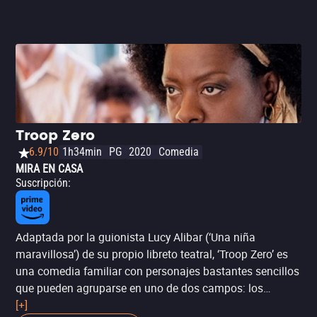
Troop Zero
6.9/10
1h34min
PG
2020
Comedia
MIRA EN CASA
Suscripción
:
Adaptada por la guionista Lucy Alibar (‘Una niña
maravillosa’) de su propio libreto teatral, ‘Troop Zero’ es
una comedia familiar con personajes bastantes sencillos
que pueden agruparse en uno de dos campos: los
inadaptados o los snobs. Sin encontrar el hilo negro, la
[+]