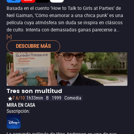
Basada en el cuento ‘How to Talk to Girls at Parties’ de
Neil Gaiman, ‘Cómo enamorar a una chica punk’ es una
película cuya atmósfera sin duda se inspira en clásicos
de culto. Intenta con demasiadas ganas parecerse a
estos, pero su alocada premisa, el talento de la joven Elle
[+]
Fanning y la intervención de la gran Nicole Kidman
DESCUBRE MÁS
justifican echarle un vistazo.
Tres son multitud
7.6/10
1h33min
B
1999
Comedia
MIRA EN CASA
Suscripción
: