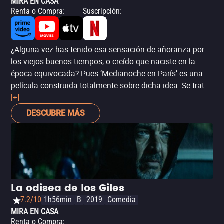
MIRA EN CASA
Renta o Compra
:
Suscripción
:
¿Alguna vez has tenido esa sensación de añoranza por
los viejos buenos tiempos, o creído que naciste en la
época equivocada? Pues ‘Medianoche en París’ es una
película construida totalmente sobre dicha idea. Se trata
de uno de los mejores filmes al otro lado del Atlántico de
[+]
Woody Allen (ganador del Óscar por mejor guión), y
DESCUBRE MÁS
cuenta con muchos de los sellos de su director: un
escritor que forcejea con el proceso creativo, un amor
manifiesto por Europa, complicadas relaciones
románticas y la nostalgia por los viejos idealismos. El
elenco liderado por Owen Wilson es fenomenal,
acompañado por luminarias como Rachel McAdams,
La odisea de los Giles
Marion Cotillard, Tom Hiddleston, Kathy Bates, Adrien
7.2/10
1h56min
B
2019
Comedia
Brody y Léa Seydoux, entre muchos otros.
MIRA EN CASA
Renta o Compra
: