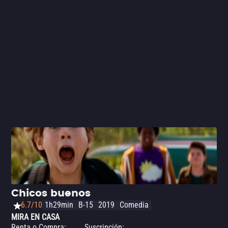
caracteriza a la filmografía de Linklater; por el otro,
incluso si faltó un poco de desarrollo de los personajes,
las actuaciones del elenco la hacen una comedia
sumamente disfrutable.
Chicos buenos
6.7/10
1h29min
B-15
2019
Comedia
MIRA EN CASA
Renta o Compra
:
Suscripción
: