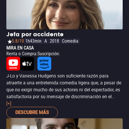
Jefa por accidente
5.8/10
1h43min
A
2018
Comedia
MIRA EN CASA
Renta o Compra
:
Suscripción
:
J-Lo y Vanessa Hudgens son suficiente razón para
atraerte a una entretenida comedia ligera que, a pesar de
que no exigir mucho de sus actores ni del espectador, es
satisfactoria por su mensaje de discriminación en el
ámbito laboral para el inmigrante latino en Estados
[+]
Unidos, el poder femenino confrontando al entorno
DESCUBRE MÁS
profesional injusto, e incluso la ansiedad maternal. Todo
ello es resuelto con una trama sencilla que te hará reír en