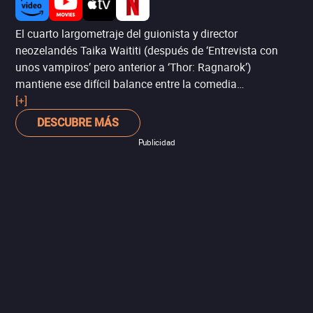
El cuarto largometraje del guionista y director
neozelandés Taika Waititi (después de ‘Entrevista con
unos vampiros’ pero anterior a ‘Thor: Ragnarok’)
mantiene ese difícil balance entre la comedia
aparentemente más boba y excéntrica, a la que le
[+]
subyace una historia humana y conmovedora. El gran
DESCUBRE MÁS
Sam Neill (‘Jurassic Park’) y el joven Julian Dennison
Publicidad
(‘Deadpool 2’) ofrecen geniales actuaciones como dos
personajes inadaptados y muy problemáticos, pero
entrañables, que entre risas logran hacernos reflexionar
sobre la naturaleza de una verdadera familia.