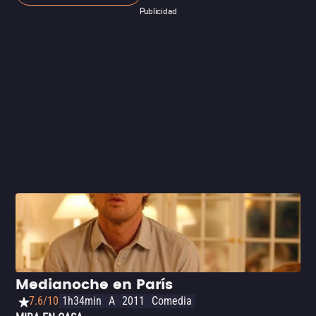
‘Modo avión’ traslada la premisa al mundo de los
Publicidad
influencers y la obsesión por mostrar sólo el mejor lado
de nuestras vidas para obtener tantos “Me gusta” como
sea posible. La película es un tanto sosa, pero es lo
suficientemente entretenida para pasar un buen rato sin
mayores pretensiones.
Medianoche en París
7.6/10
1h34min
A
2011
Comedia