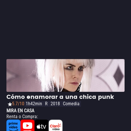
socialmente inepto cuya incapacidad de lidiar con sus
emociones y con el mundo que le rodea, es una
deconstrucción de la masculinidad contemporánea y sus
malsanas expectativas. Una comedia independiente de
inusual profundidad temática sostenida por la capacidad
actoral de Cummings, merecedora del Gran Premio del
Jurado en el Festival South by Southwest (SXSW) 2018.
Cómo enamorar a una chica punk
5.7/10
1h42min
R
2018
Comedia
MIRA EN CASA
Renta o Compra
: