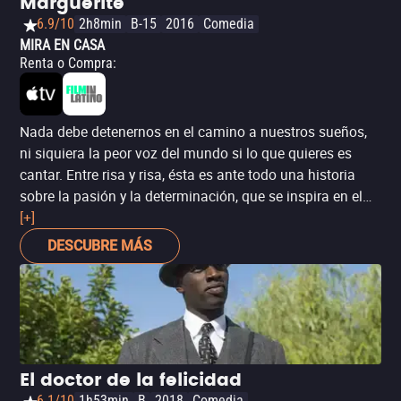
Marguerite
6.9/10
2h8min
B-15
2016
Comedia
MIRA EN CASA
Renta o Compra
:
Nada debe detenernos en el camino a nuestros sueños,
ni siquiera la peor voz del mundo si lo que quieres es
cantar. Entre risa y risa, ésta es ante todo una historia
sobre la pasión y la determinación, que se inspira en el
caso real de la británica Florence Foster Jenkins.
[+]
‘Marguerite’ fue nominada al León de Oro en el Festival
DESCUBRE MÁS
de Venecia, obtuvo 11 candidaturas en los premios César
y ganó 4, incluyendo Mejor Actriz para Catherine Frot.
El doctor de la felicidad
6.1/10
1h53min
B
2018
Comedia