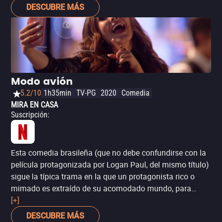
historia resulta conmovedora y, sobre todo, inspiradora
DESCUBRE MÁS
para que las niñas aprendan a ser ellas mismas sin
tapujos. Lo que sí tiene a su favor es un elenco de lujo,
sobre todo en el apartado femenino: Mckenna Grace (‘Un
don excepcional’), Viola Davis (‘Viudas’) y Allison Janney
(‘Yo, Tonya’).
Modo avión
5.2/10
1h35min
TV-PG
2020
Comedia
MIRA EN CASA
Suscripción
:
Esta comedia brasileña (que no debe confundirse con la
película protagonizada por Logan Paul, del mismo título)
sigue la típica trama en la que un protagonista rico o
mimado es extraído de su acomodado mundo, para
aprender una muy necesaria lección de humildad (piensa
[+]
en ‘Jazmín azul’, ‘Nosotros los Nobles’ o ‘Lady Rancho’).
DESCUBRE MÁS