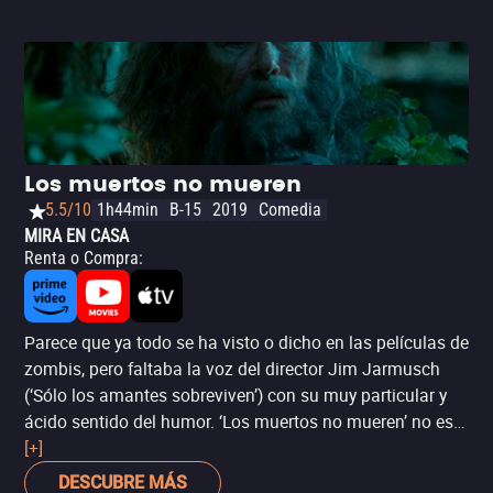
emocionante, sino que ofrece un comentario sobre el
sistema económico argentino.
Los muertos no mueren
5.5/10
1h44min
B-15
2019
Comedia
MIRA EN CASA
Renta o Compra
:
Parece que ya todo se ha visto o dicho en las películas de
zombis, pero faltaba la voz del director Jim Jarmusch
(‘Sólo los amantes sobreviven’) con su muy particular y
ácido sentido del humor. ‘Los muertos no mueren’ no es
una comedia de horror en la misma línea que 'Tierra de
[+]
zombies' ('Zombieland'), por ejemplo, pues su humor
DESCUBRE MÁS