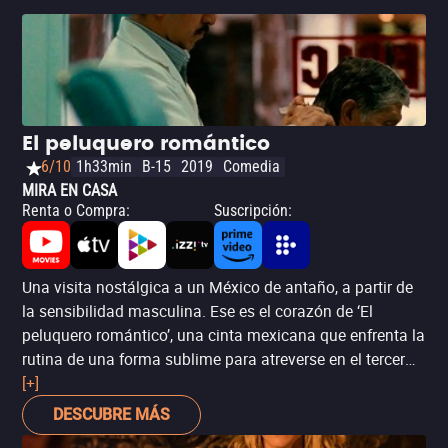
El peluquero romántico
6/10
1h33min
B-15
2019
Comedia
MIRA EN CASA
Renta o Compra
:
Suscripción
:
Una visita nostálgica a un México de antaño, a partir de
la sensibilidad masculina. Ese es el corazón de ‘El
peluquero romántico’, una cinta mexicana que enfrenta la
rutina de una forma sublime para atreverse en el tercer
acto a darle un giro experimental. A los fanáticos de su
[+]
director, Iván Ávila Dueñas, les dará gusto saber que
DESCUBRE MÁS
continúa manteniendo ese discurso poético y sensible