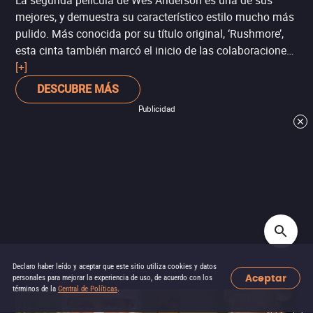
La segunda película de Wes Anderson es una de sus
mejores, y demuestra su característico estilo mucho más
pulido. Más conocida por su título original, ‘Rushmore’,
esta cinta también marcó el inicio de las colaboraciones
del director con Jason Schwartzman y Bill Murray, cuya
[+]
carrera tomó un segundo aire. Ambos forman uno de los
DESCUBRE MÁS
dúos más atípicos del cine de los noventa, entre la
Publicidad
necedad y la desesperación, lo que los hace un verdadero
deleite en pantalla.
Declaro haber leído y aceptar que este sitio utiliza cookies y datos
Aceptar
personales para mejorar la experiencia de uso, de acuerdo con los
términos de la
Central de Políticas
.