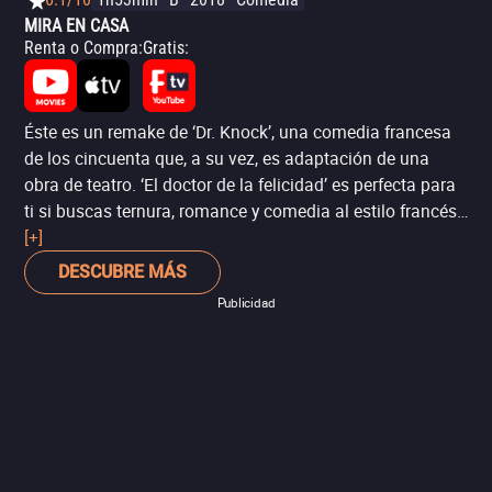
MIRA EN CASA
Renta o Compra
:
Gratis
:
Éste es un remake de ‘Dr. Knock’, una comedia francesa
de los cincuenta que, a su vez, es adaptación de una
obra de teatro. ‘El doctor de la felicidad’ es perfecta para
ti si buscas ternura, romance y comedia al estilo francés,
con el carismático Omar Sy (‘Amigos’) como
[+]
protagonista.
DESCUBRE MÁS
Publicidad