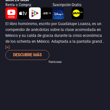
animación estadounidense y una parodia del film noir
Renta o Compra
:
Suscripción
:
Gratis
:
hollywoodense, con geniales actuaciones de Bob
Hoskins y Christopher Lloyd. Sin duda uno de los
referentes en la filmografía del siempre innovador Robert
El libro homónimo, escrito por Guadalupe Loaeza, es un
Zemeckis (‘Volver al futuro’, ‘Forrest Gump’, ‘Contacto’).
compendio de anécdotas sobre la clase acomodada en
México y su caída de gracia durante la crisis económica
de los ochenta en México. Adaptada a la pantalla grande,
la directora Alejandra Márquez Abella (‘Semana Santa’)
[+]
logra, en conjunto con la sublime fotografía de Dariela
DESCUBRE MÁS
Ludlow (‘Los adioses’), una maravillosa historia que lo
Publicidad
mismo contiene drama, como sátira de la clase alta y
sutiles comentarios sobre sus vicios y contradicciones.
Entre las películas mexicanas de 2019, ésta es sin duda
una de las imperdibles.