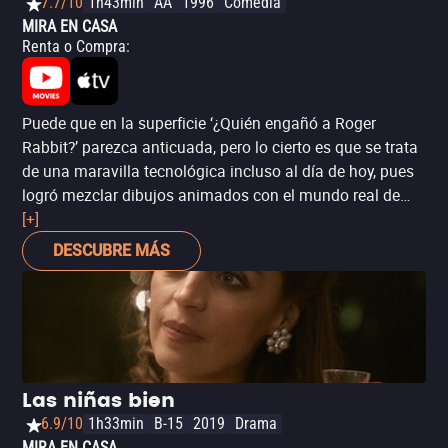
7.7/10
1h43min
AA
1996
Comedia
MIRA EN CASA
Renta o Compra
:
Puede que en la superficie ‘¿Quién engañó a Roger
Rabbit?’ parezca anticuada, pero lo cierto es que se trata
de una maravilla tecnológica incluso al día de hoy, pues
logró mezclar dibujos animados con el mundo real de
manera más que convincente y con recursos que hoy
[+]
resultarían limitados, por lo que merecidamente fue
DESCUBRE MÁS
acreedora a cuatro premios Óscar (entre ellos a mejores
efectos especiales, además de un premio especial por
animación). Para los conocedores del mundo de la
animación y la industria del entretenimiento, también se
trata de un parteaguas irrepetible (¿cuándo volveremos a
ver a Mickey Mouse y Bugs Bunny juntos en pantalla otra
Las niñas bien
vez?). Pero ante todo, es una genial comedia de misterio,
6.9/10
1h33min
B-15
2019
Drama
al mismo tiempo un tributo a la época dorada de la
MIRA EN CASA