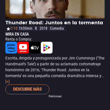
muchos momentos.
Thunder Road: Juntos en la tormenta
7/10
1h30min
B
2018
Comedia
MIRA EN CASA
Renta o Compra
:
Escrita, dirigida y protagonizada por Jim Cummings (‘The
Handmaid’s Tale’) a partir de su aclamado cortometraje
homónimo de 2016, ‘Thunder Road: Juntos en la
tormenta’ es una pequeña comedia dramática intensa y
sumamente personal, con una trama muy modesta en
[+]
escala, pero que trata problemas actuales y universales.
DESCUBRE MÁS
Sin embargo, el director y actor principal desafía a los
Publicidad
espectadores a través de una serie de incómodas
anécdotas del personaje protagonista, un hombre