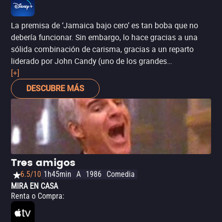
La premisa de ‘Jamaica bajo cero’ es tan boba que no
debería funcionar. Sin embargo, lo hace gracias a una
sólida combinación de carisma, gracias a un reparto
liderado por John Candy (uno de los grandes
comediantes estadounidenses de los setenta y ochenta).
[+]
Una película ideal si buscas humor ligero.
DESCUBRE MÁS
Tres amigos
6.5/10
1h45min
A
1986
Comedia
MIRA EN CASA
Renta o Compra
: