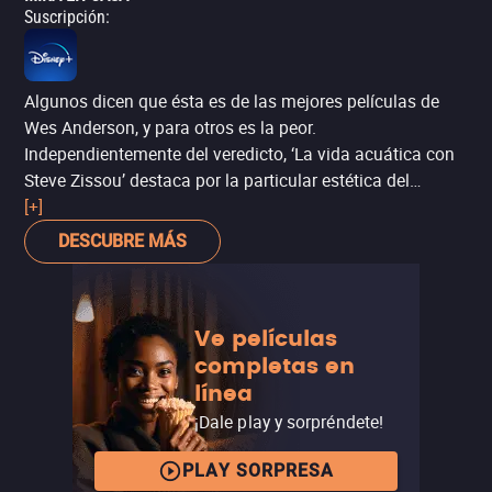
Suscripción
:
Algunos dicen que ésta es de las mejores películas de
Wes Anderson, y para otros es la peor.
Independientemente del veredicto, ‘La vida acuática con
Steve Zissou’ destaca por la particular estética del
director, que en el contexto submarino se presta para
[+]
excentricidades visualmente muy llamativas. El humor
DESCUBRE MÁS
negro y la ironía también se hacen presentes en la
actuación de Bill Murray, y en el guión de Anderson
escrito en su primera colaboración con Noah Baumbach.
Ve películas
completas en
línea
¡Dale play y sorpréndete!
PLAY SORPRESA