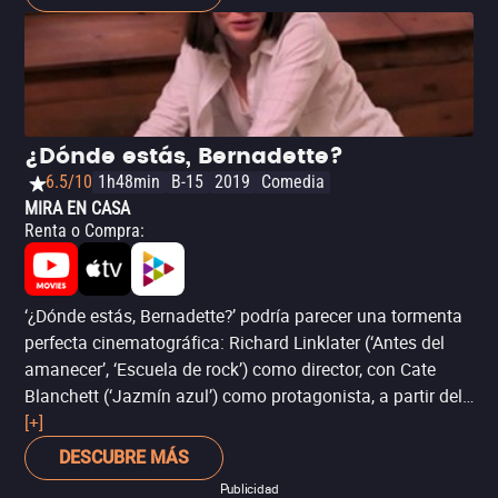
autorreferencial y su trama completamente absurda (en
apariencia) esconden una crítica a la actual condición de
nuestra sociedad: consumo, acumulación, adicción, y
todo un sinsentido humano en un planeta al borde del
colapso. Además, la película cumple con la promesa del
“elenco de zombis más grande jamás revivido”, pues
¿Dónde estás, Bernadette?
reúne a una alineación de lujo de viejos colaboradores de
6.5/10
1h48min
B-15
2019
Comedia
Jarmusch: Bill Murray, Tilda Swinton, Adam Driver, Chloë
MIRA EN CASA
Sevigny, Steve Buscemi, Iggy Pop y Tom Waits, entre
Renta o Compra
:
otros.
‘¿Dónde estás, Bernadette?’ podría parecer una tormenta
perfecta cinematográfica: Richard Linklater (‘Antes del
amanecer’, ‘Escuela de rock’) como director, con Cate
Blanchett (‘Jazmín azul’) como protagonista, a partir del
bestseller homónimo de comedia escrito por Maria
[+]
Semple. El resultado es un poco irregular, pero por un
DESCUBRE MÁS
lado, mantiene un poco de esa energía rebelde que
Publicidad