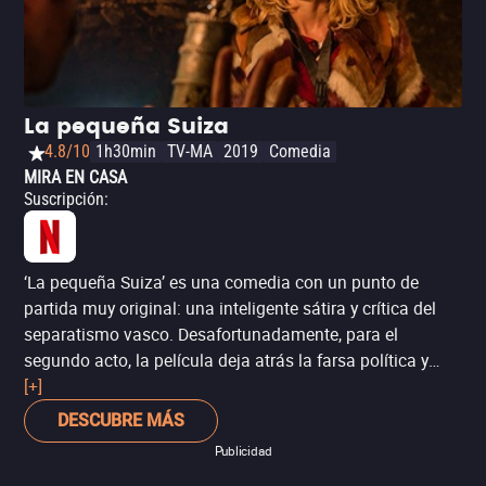
que define el resto de su filmografía. En resumidas
cuentas, es una película que encantará no sólo por su
dirección de arte que homenajea al pasado, sino también
por sus referencias a la época de oro del cine mexicano.
Una oda a los eternos enamorados y soñadores que
La pequeña Suiza
nunca pierden la esperanza.
4.8/10
1h30min
TV-MA
2019
Comedia
MIRA EN CASA
Suscripción
:
‘La pequeña Suiza’ es una comedia con un punto de
partida muy original: una inteligente sátira y crítica del
separatismo vasco. Desafortunadamente, para el
segundo acto, la película deja atrás la farsa política y
opta por una comedia básica y predecible de situaciones
[+]
y personajes excéntricos. Eso sí, el elenco hace un
DESCUBRE MÁS
trabajo fantástico con roles que van desde un alcalde
Publicidad
codicioso hasta un cura traficante de armas. La