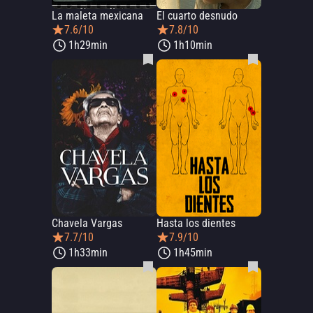
La maleta mexicana
El cuarto desnudo
7.6/10
7.8/10
1h29min
1h10min
Chavela Vargas
Hasta los dientes
7.7/10
7.9/10
1h33min
1h45min