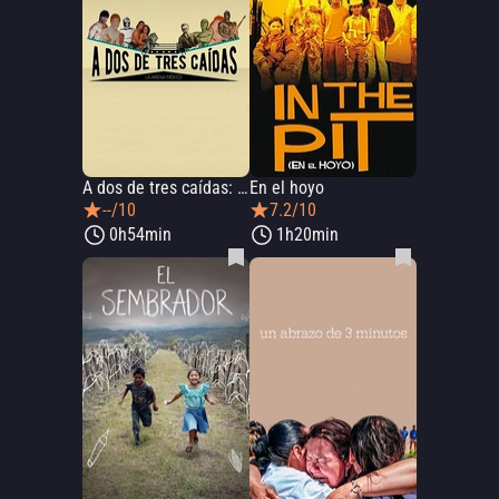
A dos de tres caídas: la Arena México
En el hoyo
--/10
7.2/10
0h54min
1h20min