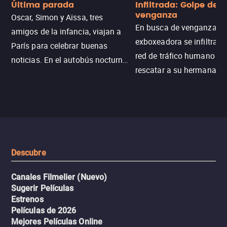
Última parada
Infiltrada: Golpe de
venganza
Oscar, Simon y Aïssa, tres
En busca de venganza, u
amigos de la infancia, viajan a
exboxeadora se infiltra e
París para celebrar buenas
red de tráfico humano pa
noticias. En el autobús nocturno
rescatar a su hermana m
N121, un intercambio entre
enfrentando criminales
pasajeros escala y la situación
despiadados, secretos
se descontrola, convirtiendo el
peligrosos y situaciones
viaje en un thriller urbano
extremas que ponen a pr
intenso.
resistencia.
Descubre
Canales Filmelier (Nuevo)
Sugerir Películas
Estrenos
Películas de 2026
Mejores Películas Online