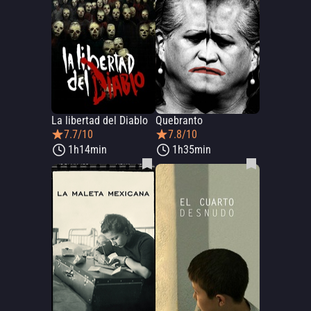
La libertad del Diablo
Quebranto
7.7/10
7.8/10
1h14min
1h35min