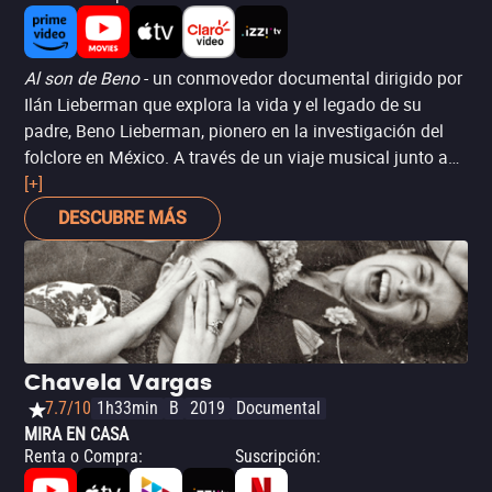
Al son de Beno
- un conmovedor documental dirigido por
Ilán Lieberman que explora la vida y el legado de su
padre, Beno Lieberman, pionero en la investigación del
folclore en México. A través de un viaje musical junto a
su familia, Ilán desentraña la caótica vida y trágica
[+]
muerte de su padre, encontrando reconciliación y
DESCUBRE MÁS
compartiendo su duradero legado musical. Este filme es
una celebración de la música, la familia y el poder de
sanar a través del arte.
Chavela Vargas
7.7/10
1h33min
B
2019
Documental
MIRA EN CASA
Renta o Compra
:
Suscripción
: