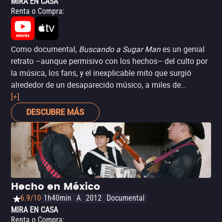
MIRA EN CASA
Renta o Compra
:
Como documental,
Buscando a Sugar Man
es un genial
retrato –aunque permisivo con los hechos– del culto por
la música, los fans, y el inexplicable mito que surgió
alrededor de un desaparecido músico, a miles de
kilómetros de su tierra de origen. Ganadora de múltiples
[+]
premios –incluidos el BAFTA y el Oscar al mejor
DESCUBRE MÁS
documental–, esta película fue una de las primeras en
realizarse con ayuda de un iPhone. Si no las has visto, te
garantizamos que no sólo te encantará, sino que saldrás
fan de Sixto Rodriguez.
Hecho en México
6.9/10
1h40min
A
2012
Documental
MIRA EN CASA
Renta o Compra
: