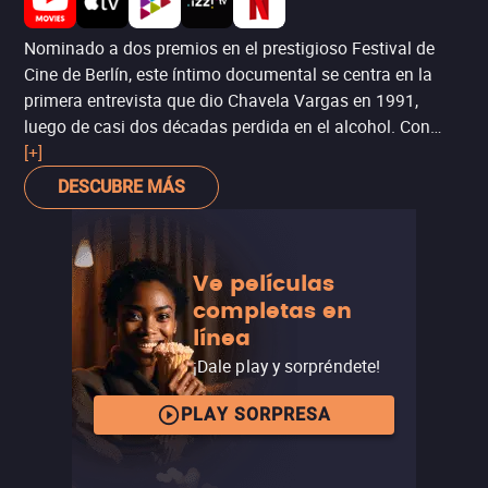
Nominado a dos premios en el prestigioso Festival de
Cine de Berlín, este íntimo documental se centra en la
primera entrevista que dio Chavela Vargas en 1991,
luego de casi dos décadas perdida en el alcohol. Con
imágenes nunca antes vistas y entrevistas con
[+]
colaboradores como el gran cineasta Pedro Almodóvar,
DESCUBRE MÁS
Chavela
es una mirada cálida y melancólica a una
leyenda de la música mexicana y sus amores, dos
ámbitos en los que fue tan pionera como rebelde.
Ve películas
completas en
línea
¡Dale play y sorpréndete!
PLAY SORPRESA