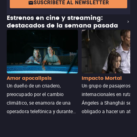
SUSCRÍBETE AL NEWSLETTER
Estrenos en cine y streaming:
destacados de la semana pasada
Amor apocalipsis
Impacto Mortal
Un dueño de un criadero,
Un grupo de pasajeros
preocupado por el cambio
internacionales en ruta d
climático, se enamora de una
Ángeles a Shanghái se v
operadora telefónica y durante
obligado a hacer un aterr
un desastre natural inicia una
emergencia en aguas inf
aventura romántica, bilingüe y
de tiburones. Ahora debe