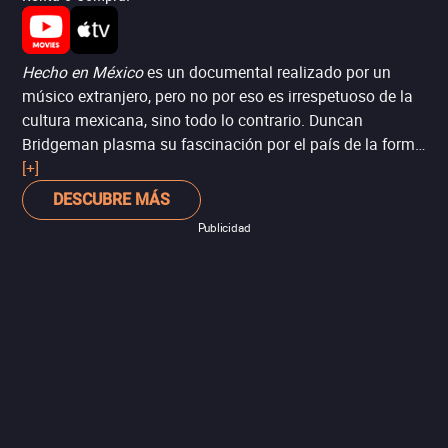
Hecho en México
es un documental realizado por un
músico extranjero, pero no por eso es irrespetuoso de la
cultura mexicana, sino todo lo contrario. Duncan
Bridgeman plasma su fascinación por el país de la forma
más noble: dejar que los mexicanos que aparecen a
[+]
cuadro, hablen sobre lo que define sus vidas y su país en
DESCUBRE MÁS
el día a día. Un retrato reflexivo sobre la herencia musical
Publicidad
del México contemporáneo, pasando por artistas tan
diversos como Café Tacvba y Carla Morrison, hasta
Alejandro Fernández y Lila Downs.