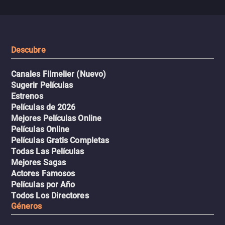
llena de emoción para
trabajar juntos con la es
encontrarla.
de superar la vorágine de
tiburones atraídos por los
del avión.
Descubre
Canales Filmelier (Nuevo)
Sugerir Películas
Estrenos
Películas de 2026
Mejores Películas Online
Películas Online
Películas Gratis Completas
Todas Las Películas
Mejores Sagas
Actores Famosos
Películas por Año
Todos Los Directores
Géneros