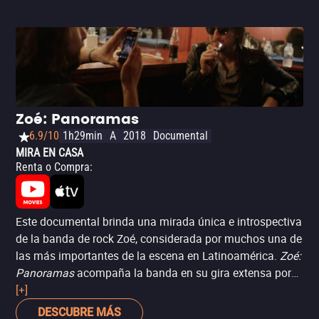
Zoé: Panoramas
6.9/10
1h29min
A
2018
Documental
MIRA EN CASA
Renta o Compra
:
Este documental brinda una mirada única e introspectiva
de la banda de rock Zoé, considerada por muchos una de
las más importantes de la escena en Latinoamérica.
Zoé:
Panoramas
acompaña la banda en su gira extensa por
España en el 2012 y retrata la intimidad de una gira tan
[+]
importante y su relación con los fanáticos. La banda
DESCUBRE MÁS