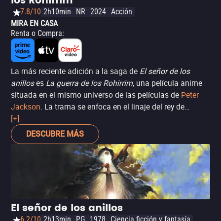
los Rohirrim
7.8/10
2h10min
NR
2024
Acción
MIRA EN CASA
Renta o Compra
:
La más reciente adición a la saga de
El señor de los
anillos
es
La guerra de los Rohirrim
, una película anime
situada en el mismo universo de las películas de
Peter
Jackson
. La trama se enfoca en el linaje del rey de
Rohan, Helm "Mano de hierro", unos 200 años de la
[+]
historia de Frodo y compañía.
DESCUBRE MÁS
El señor de los anillos
6.2/10
2h13min
PG
1978
Ciencia ficción y fantasía