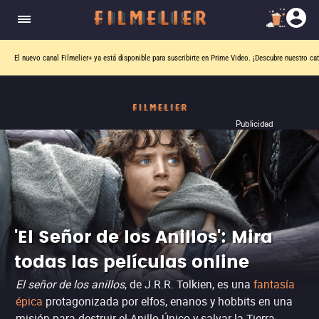
El nuevo canal
Filmelier+
ya está disponible para suscribirte en Prime Video.
¡Descubre nuestro ca
Publicidad
'El Señor de los Anillos': Mira
todas las películas online
El señor de los anillos
, de J.R.R. Tolkien, es una
fantasía
épica
protagonizada por elfos, enanos y hobbits en una
misión para destruir el Anillo Único y salvar la Tierra