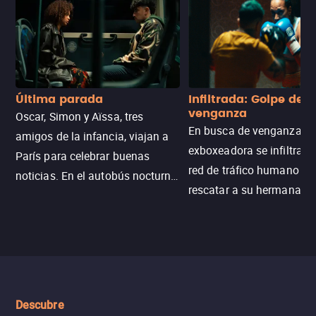
Última parada
Infiltrada: Golpe de
venganza
Oscar, Simon y Aïssa, tres
En busca de venganza, u
amigos de la infancia, viajan a
exboxeadora se infiltra e
París para celebrar buenas
red de tráfico humano pa
noticias. En el autobús nocturno
rescatar a su hermana m
N121, un intercambio entre
enfrentando criminales
pasajeros escala y la situación
despiadados, secretos
se descontrola, convirtiendo el
peligrosos y situaciones
viaje en un thriller urbano
extremas que ponen a pr
intenso.
resistencia.
Descubre