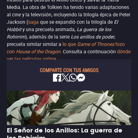
Media. La obra de Tolkien ha tenido varias adaptaciones
al cine y la televisión, incluyendo la trilogía épica de Peter
Jackson (
saga
que se expandió con la trilogía de
El
Hobbit
y una precuela animada,
La guerra de los
Rohirrim
), además de la serie
Los anillos de poder
,
precuela similar similar a
lo que
Game of Thrones
hizo
con
House of the Dragon
. Consulta a continuación
dónde
ver las películas online
.
COMPARTE CON TUS AMIGOS
El Señor de los Anillos: La guerra de