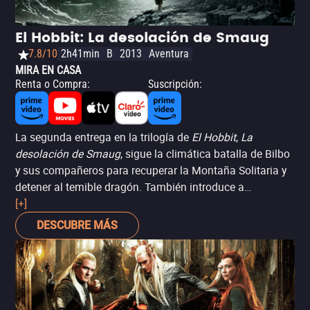
El Hobbit: La desolación de Smaug
7.8/10
2h41min
B
2013
Aventura
MIRA EN CASA
Renta o Compra
:
Suscripción
:
La segunda entrega en la trilogía de
El Hobbit
,
La
desolación de Smaug
, sigue la climática batalla de Bilbo
y sus compañeros para recuperar la Montaña Solitaria y
detener al temible dragón. También introduce a
personajes originales del mundo de Peter Jackson, como
[+]
la elfa Tauriel (Evangeline Lilly), interés romántico de
DESCUBRE MÁS
Legolas (Orlando Bloom), quien es reintroducido en esta
entrega a pesar de que no tiene un rol en el libro original.