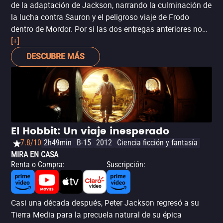
de la adaptación de Jackson, narrando la culminación de
la lucha contra Sauron y el peligroso viaje de Frodo
dentro de Mordor. Por si las dos entregas anteriores no
hubieran logrado suficiente, esta tercera entrega de
[+]
El
señor de los anillos
se convirtió en una de las
películas
DESCUBRE MÁS
más premiadas en la historia de los Oscar
, al ganar en
todas sus 11 nominaciones (Mejor película y Mejor
director entre ellas).
El Hobbit: Un viaje inesperado
7.8/10
2h49min
B-15
2012
Ciencia ficción y fantasía
MIRA EN CASA
Renta o Compra
:
Suscripción
:
Casi una década después, Peter Jackson regresó a su
Tierra Media para la precuela natural de su épica