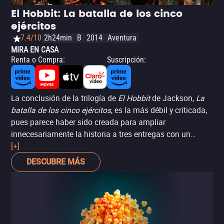
El Hobbit: La batalla de los cinco
ejércitos
7.4/10
2h24min
B
2014
Aventura
MIRA EN CASA
Renta o Compra
:
Suscripción
:
La conclusión de la trilogía de
El Hobbit
de Jackson,
La
batalla de los cinco ejércitos
, es la más débil y criticada,
pues parece haber sido creada para ampliar
innecesariamente la historia a tres entregas con un
espíritu épico similar al de
[+]
El señor de los anillos
. La
batalla titular sí es espectacular, aunque otros efectos
DESCUBRE MÁS
visuales dejan algo que desear.