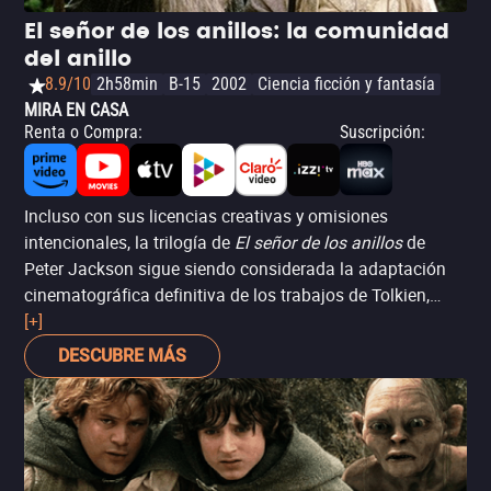
El señor de los anillos: la comunidad
del anillo
8.9/10
2h58min
B-15
2002
Ciencia ficción y fantasía
MIRA EN CASA
Renta o Compra
:
Suscripción
:
Incluso con sus licencias creativas y omisiones
intencionales, la trilogía de
El señor de los anillos
de
Peter Jackson sigue siendo considerada la adaptación
cinematográfica definitiva de los trabajos de Tolkien,
balanceando una mitología densa con las convenciones
[+]
del
cine de aventuras
en su forma más espectacular.
DESCUBRE MÁS
Filmada conjuntamente con sus dos secuelas,
La
comunidad del anillo
narra el inicio de la aventura de
Frodo para destruir el Anillo único en Mordor, con ayuda
de sus compañeros de los diversos pueblos de la Tierra
Media.