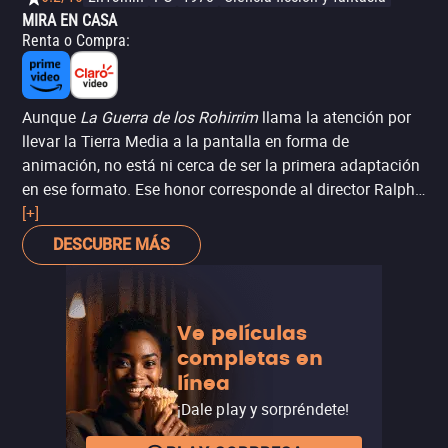
MIRA EN CASA
Renta o Compra
:
Aunque
La Guerra de los Rohirrim
llama la atención por
llevar la Tierra Media a la pantalla en forma de
animación, no está ni cerca de ser la primera adaptación
en ese formato. Ese honor corresponde al director Ralph
Bakshi, cuya versión de
[+]
El señor de los anillos
fue la
primera película realizada sobre el mundo de Tolkien, en
DESCUBRE MÁS
1978. Utilizando una innovadora para su tiempo –
aunque extraña– mezcla de animación tradicional y
rotoscopia, la película adaptó las tramas de
La
Ve películas
comunidad del anillo
y
Las dos torres
, y nunca tuvo una
completas en
secuela oficial, por lo que la historia quedó inconclusa.
línea
Una adaptación en animación de
El retorno del rey
para
televisión, dirigida por Jules Bass y Arthur Rankin Jr.,
¡Dale play y sorpréndete!
llegaría en 1980, aunque no tiene relación con la película