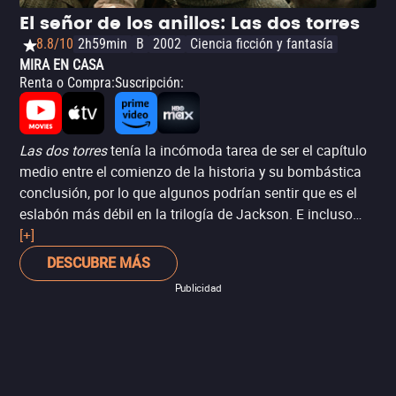
El señor de los anillos: Las dos torres
8.8/10
2h59min
B
2002
Ciencia ficción y fantasía
MIRA EN CASA
Renta o Compra
:
Suscripción
:
Las dos torres
tenía la incómoda tarea de ser el capítulo
medio entre el comienzo de la historia y su bombástica
conclusión, por lo que algunos podrían sentir que es el
eslabón más débil en la trilogía de Jackson. E incluso
así, el director se asegura de que nunca sea aburrida,
[+]
sentando las bases para la conclusión del viaje de Frodo
DESCUBRE MÁS
y, al mismo tiempo, proveyendo espectáculo apasionante
Publicidad
con la Batalla del Abismo de Helm.