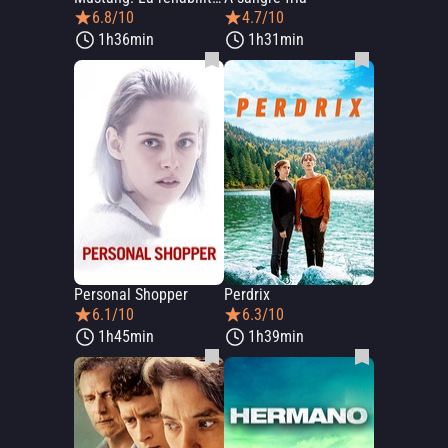
6.8/10
4.7/10
1h36min
1h31min
Personal Shopper
Perdrix
6.1/10
6.3/10
1h45min
1h39min