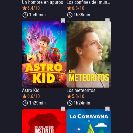
Un hombre en apuros
Los confines del mundo
6.4/10
6.3/10
1h40min
1h38min
Astro Kid
Los meteoritos
6.6/10
5.8/10
1h29min
1h24min