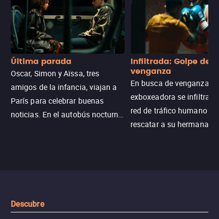
Última parada
Infiltrada: Golpe de
venganza
Oscar, Simon y Aïssa, tres
En busca de venganza, u
amigos de la infancia, viajan a
exboxeadora se infiltra e
París para celebrar buenas
red de tráfico humano pa
noticias. En el autobús nocturno
rescatar a su hermana m
N121, un intercambio entre
enfrentando criminales
pasajeros escala y la situación
despiadados, secretos
se descontrola, convirtiendo el
peligrosos y situaciones
viaje en un thriller urbano
extremas que ponen a pr
intenso.
resistencia.
Descubre