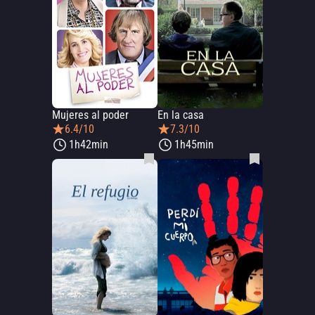
Mujeres al poder
En la casa
6.4/10
7.3/10
1h42min
1h45min