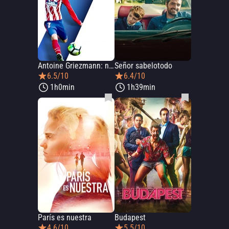
Antoine Griezmann: nace una leyenda
Señor sabelotodo
6.5/10
6.4/10
1h0min
1h39min
París es nuestra
Budapest
4.6/10
5.5/10