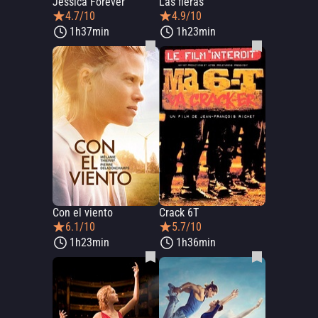
Jessica Forever
Las fieras
4.7/10
4.9/10
1h37min
1h23min
Con el viento
Crack 6T
6.1/10
5.7/10
1h23min
1h36min