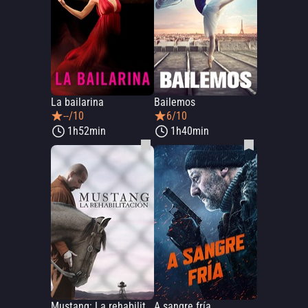
La bailarina
Bailemos
--/10
6/10
1h52min
1h40min
Mustang: La rehabilitación
A sangre fría