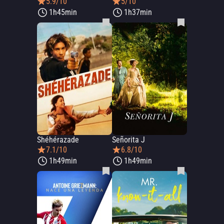
5.9/10
5/10
1h45min
1h37min
Shéhérazade
Señorita J
7.1/10
6.8/10
1h49min
1h49min