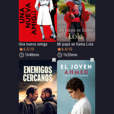
Una nueva amiga
Mi papá se llama Lola
6.5/10
6.4/10
1h48min
1h20min