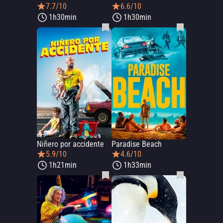
7.7/10
6.6/10
1h30min
1h30min
Niñero por accidente
Paradise Beach
5.9/10
4.6/10
1h21min
1h33min