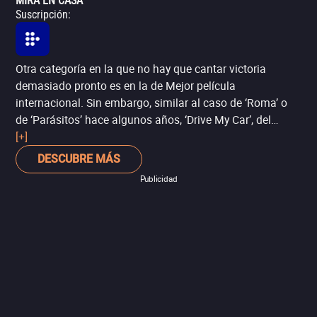
MIRA EN CASA
Suscripción
:
Otra categoría en la que no hay que cantar victoria
demasiado pronto es en la de Mejor película
internacional. Sin embargo, similar al caso de ‘Roma’ o
de ‘Parásitos’ hace algunos años, ‘Drive My Car’, del
director japonés Ryūsuke Hamaguchi, también está
[+]
nominada en varias de las principales categorías
DESCUBRE MÁS
(incluyendo Mejor director y Mejor película). La
Publicidad
adaptación del cuento de Haruki Murakami es la
preferida para triunfar en la categoría Internacional, así
que valdrá la pena encontrarla en cines antes de su
llegada a MUBI, que sucederá hasta abril.