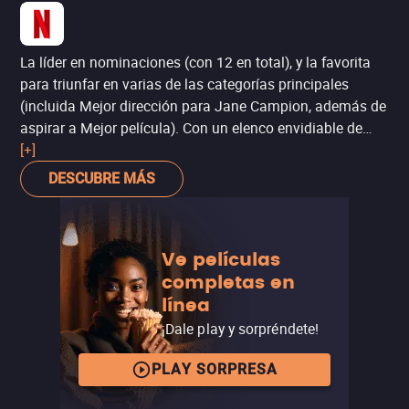
La líder en nominaciones (con 12 en total), y la favorita
para triunfar en varias de las categorías principales
(incluida Mejor dirección para Jane Campion, además de
aspirar a Mejor película). Con un elenco envidiable de
nominados, liderado por Benedict Cumberbatch, ‘El poder
[+]
del perro’ revisa la identidad y represión sexual en el viejo
DESCUBRE MÁS
Oeste americano, a través de la historia de dos hermanos
vaqueros radicalmente opuestos, cuyas vidas son
transformadas cuando uno de ellos se casa y trae a casa
Ve películas
a su nueva mujer con su hijastro.
completas en
línea
¡Dale play y sorpréndete!
PLAY SORPRESA