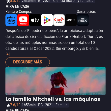
8.5/10
2h35min
B
2021
Ciencia ficción y fantasía
MIRA EN CASA
Renta o Compra
:
Suscripción
:
Después de ‘El poder del perro’, la ambiciosa adaptación
del clásico de ciencia ficción de Frank Herbert, ‘Duna’, es
otra de las múltiples nominadas, con un total de 10
candidaturas al Oscar 2022. Sin embargo, y si bien la
película de Denis Villeneuve aspira a Mejor película, sus
[+]
otras nueve nominaciones son en las categorías
DESCUBRE MÁS
técnicas, mismas que ha dominado a lo largo de la
temporada de premios. Si hay una película que ver para
entender la primera mitad de la premiación, es ‘Duna’.
La familia Mitchell vs. las máquinas
7.6/10
1h53min
PG
2021
Familia
MIRA EN CASA