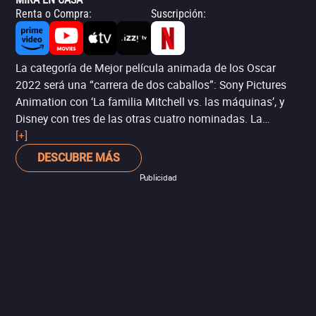
Renta o Compra
:
Suscripción
:
La categoría de Mejor película animada de los Oscar
2022 será una “carrera de dos caballos”: Sony Pictures
Animation con ‘La familia Mitchell vs. las máquinas’, y
Disney con tres de las otras cuatro nominadas. La
experiencia diría que será otro premio para el estudio de
[+]
Mickey Mouse, aunque tampoco sería la primera vez que
DESCUBRE MÁS
Sony le arranca la estatuilla de las manos (todos daban
Publicidad
por victoriosa a ‘Los Increíbles 2’, de Pixar, hasta que
‘Spider-Man: Un nuevo universo’ dio la sorpresa). Y eso sí,
la película de Sony tiene bastantes méritos, con un estilo
de animación técnicamente sin precedentes para contar
una hilarante historia de una torpe familia que debe
detener el apocalipsis de las máquinas.