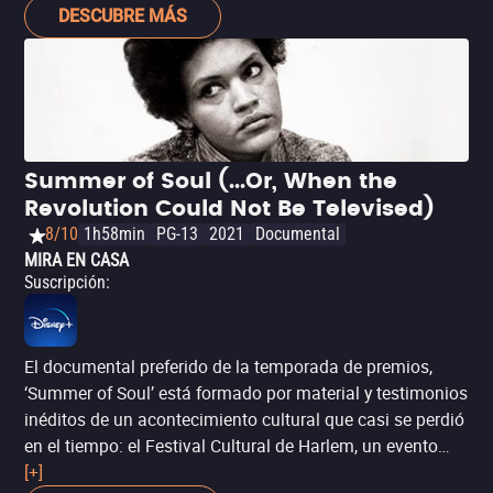
sus poderes y modo de vida se ven amenazados. Tiene,
DESCUBRE MÁS
evidentemente, el perfil que suele gustar a los votantes
de la Academia, pero si la experiencia con ‘Spider-Man:
Un nuevo universo’ nos dice algo, es que Mickey Mouse
no debe cantar victoria.
Summer of Soul (...Or, When the
Revolution Could Not Be Televised)
8/10
1h58min
PG-13
2021
Documental
MIRA EN CASA
Suscripción
:
El documental preferido de la temporada de premios,
‘Summer of Soul’ está formado por material y testimonios
inéditos de un acontecimiento cultural que casi se perdió
en el tiempo: el Festival Cultural de Harlem, un evento
que, en plena convulsión social por el movimiento por los
[+]