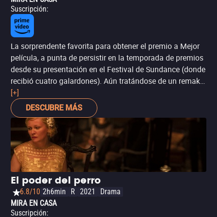
Suscripción
:
La sorprendente favorita para obtener el premio a Mejor
película, a punta de persistir en la temporada de premios
desde su presentación en el Festival de Sundance (donde
recibió cuatro galardones). Aún tratándose de un remake
de la francesa ‘La familia Bélier’, CODA: señales del
[+]
corazón’, tiene todo el perfil de una película de Oscar:
DESCUBRE MÁS
tiene una trama familiar, tierna, emocionante y bien
actuada, con un tema de inclusión en su núcleo (es la
historia de una chica que descubre su don y pasión para
cantar, a pesar de que viene de una familia donde todos
son sordomudos). También está nominada en las
categorías de Mejor actor de reparto y Mejor guión
El poder del perro
adaptado, aunque al ser contendiente para el premio
6.8/10
2h6min
R
2021
Drama
principal de la noche, es obligada para los Oscar 2022.
MIRA EN CASA
Suscripción
: