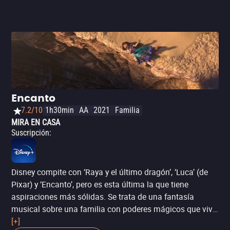
Encanto
7.2/10
1h30min
AA
2021
Familia
MIRA EN CASA
Suscripción
:
Disney compite con ‘Raya y el último dragón’, ‘Luca’ (de
Pixar) y ‘Encanto’, pero es esta última la que tiene
aspiraciones más sólidas. Se trata de una fantasía
musical sobre una familia con poderes mágicos que vive
en las montañas de Colombia, y que debe unirse cuando
[+]