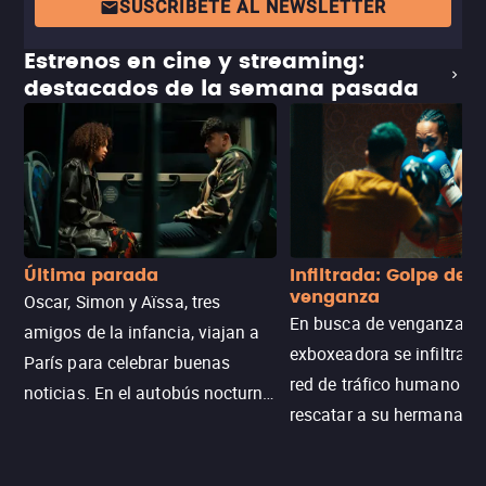
SUSCRÍBETE AL NEWSLETTER
Estrenos en cine y streaming:
destacados de la semana pasada
Última parada
Infiltrada: Golpe de
venganza
Oscar, Simon y Aïssa, tres
En busca de venganza, u
amigos de la infancia, viajan a
exboxeadora se infiltra e
París para celebrar buenas
red de tráfico humano pa
noticias. En el autobús nocturno
rescatar a su hermana m
N121, un intercambio entre
enfrentando criminales
pasajeros escala y la situación
despiadados, secretos
se descontrola, convirtiendo el