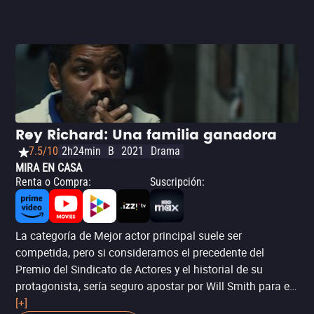
Rey Richard: Una familia ganadora
7.5/10
2h24min
B
2021
Drama
MIRA EN CASA
Renta o Compra
:
Suscripción
:
La categoría de Mejor actor principal suele ser
competida, pero si consideramos el precedente del
Premio del Sindicato de Actores y el historial de su
protagonista, sería seguro apostar por Will Smith para el
Oscar de este año. ‘Rey Richard: Una familia ganadora’,
[+]