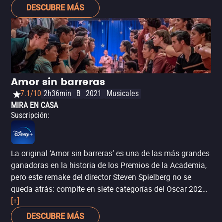
también compite en otras cinco categorías (incluyendo
DESCUBRE MÁS
Mejor película y Mejor guió)n, por lo que es una seria
contendiente para llevarse al menos el premio en la
categoría actoral.
Amor sin barreras
7.1/10
2h36min
B
2021
Musicales
MIRA EN CASA
Suscripción
:
La original ‘Amor sin barreras’ es una de las más grandes
ganadoras en la historia de los Premios de la Academia,
pero este remake del director Steven Spielberg no se
queda atrás: compite en siete categorías del Oscar 2022,
entre ellas Mejor película y Mejor dirección. Los votantes
[+]
de la Academia suelen aplaudir el amor a los clásicos de
DESCUBRE MÁS