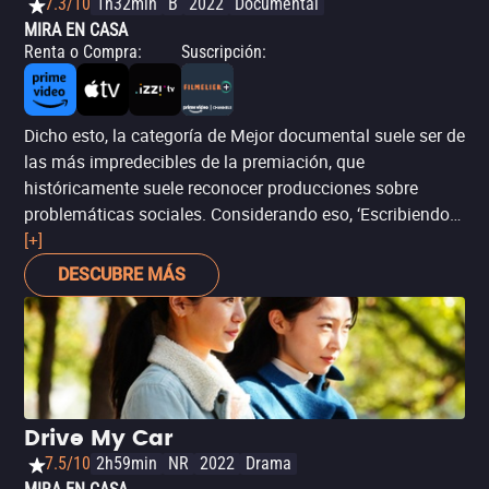
7.3/10
1h32min
B
2022
Documental
MIRA EN CASA
Renta o Compra
:
Suscripción
:
Dicho esto, la categoría de Mejor documental suele ser de
las más impredecibles de la premiación, que
históricamente suele reconocer producciones sobre
problemáticas sociales. Considerando eso, ‘Escribiendo
con fuego’ es una alternativa que podría tener
[+]
posibilidades, al cumplir con el perfil: se trata de un
DESCUBRE MÁS
documental que sigue a un grupo de mujeres de la casta
dalit –la más baja y castigada del sistema de castas de
la India–, que plantan cara a una sociedad machista
ejerciendo periodismo independiente y manteniendo un
periódico crucial para su comunidad.
Drive My Car
7.5/10
2h59min
NR
2022
Drama