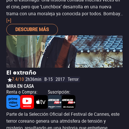
el cine, pero que ‘Lunchbox’ desarrolla en una nueva
trama con una moraleja ya conocida por todos. Bombay,
ciudad donde se desarrolla la trama y los viajes de tren
[+]
resultan un aliciente más que atrayente que nos
DESCUBRE MÁS
transporta a una realidad urbana del continente asiático.
El extraño
7.4/10
2h36min
B-15
2017
Terror
MIRA EN CASA
Renta o Compra
:
Suscripción
:
Parte de la Selección Oficial del Festival de Cannes, este
terror coreano genera una atmósfera de tensión y
misterio, resultando en una historia que entretiene