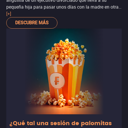
angustia de un ejecutivo divorciado que lleva a su
pequeña hija para pasar unos días con la madre en otra
ciudad. Acontece que un pasajero contaminado da inicio
[+]
a contagio extremo: transformando a las personas en
DESCUBRE MÁS
zombies. El ritmo alucinante, las escenas de acción
radical sacan la película de la normalidad.
¿Qué tal una sesión de palomitas