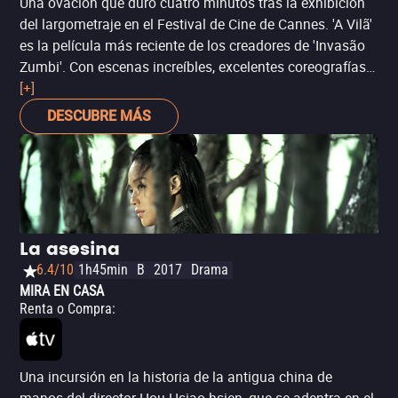
Una ovación que duró cuatro minutos tras la exhibición
del largometraje en el Festival de Cine de Cannes. 'A Vilã'
es la película más reciente de los creadores de 'Invasão
Zumbi'. Con escenas increíbles, excelentes coreografías
de lucha y un movimiento de cámara de primera se narra
[+]
la historia de una niña que ha sido criada para
DESCUBRE MÁS
convertirse en una asesina despiadada, al más puro
estilo 'Nikita: Criada para Matar', con un toque que
recuerda a la saga 'Bourne'. Recomendado para los
fanáticos del cine asiático de acción.
La asesina
6.4/10
1h45min
B
2017
Drama
MIRA EN CASA
Renta o Compra
:
Una incursión en la historia de la antigua china de