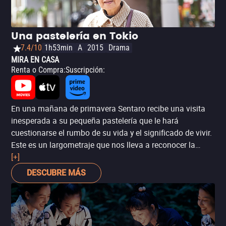
Una pastelería en Tokio
7.4/10
1h53min
A
2015
Drama
MIRA EN CASA
Renta o Compra
:
Suscripción
:
En una mañana de primavera Sentaro recibe una visita
inesperada a su pequeña pastelería que le hará
cuestionarse el rumbo de su vida y el significado de vivir.
Este es un largometraje que nos lleva a reconocer la
importancia de pertenecer a la sociedad, anhelar un bien
[+]
común. Ganas de vivir en esta obra de la directora Naomi
DESCUBRE MÁS
Kawase, que una vez más parece encontrarse en
búsqueda de su propia identidad.