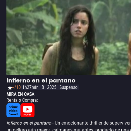
Infierno en el pantano
--/10
1h27min
B
2025
Suspenso
MIRA EN CASA
Renta o Compra
:
Infierno en el pantano
- Un emocionante thriller de supervive
un peligro aún mayor: caimanes mutantes, producto de una co