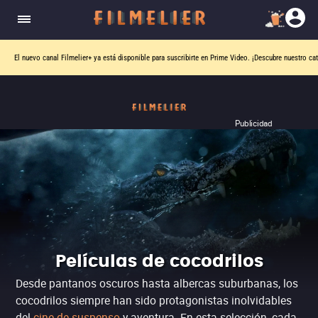
El nuevo canal
Filmelier+
ya está disponible para suscribirte en Prime Video.
¡Descubre nuestro ca
Publicidad
Películas de cocodrilos
Desde pantanos oscuros hasta albercas suburbanas, los
cocodrilos siempre han sido protagonistas inolvidables
del
cine de suspenso
y aventura. En esta selección, cada