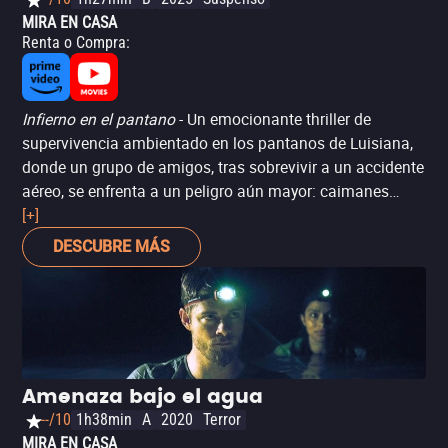
MIRA EN CASA
Renta o Compra
:
Infierno en el pantano
- Un emocionante thriller de
supervivencia ambientado en los pantanos de Luisiana,
donde un grupo de amigos, tras sobrevivir a un accidente
aéreo, se enfrenta a un peligro aún mayor: caimanes
mutantes, producto de una contaminación química. Con
[+]
una narrativa psicológica potente, la película sigue a Kyle
DESCUBRE MÁS
en su intento por liderar al grupo mientras enfrenta el
duelo por la pérdida de su hermano. Una mezcla de terror,
acción y drama psicológico que ofrece una experiencia
tensa y llena de suspenso. Ideal para fans de películas de
animales asesinos y supervivencia.
Amenaza bajo el agua
--/10
1h38min
A
2020
Terror
MIRA EN CASA