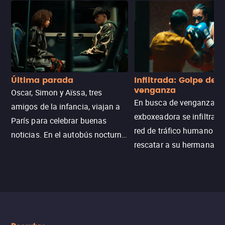
Última parada
Infiltrada: Golpe de
venganza
Oscar, Simon y Aïssa, tres
En busca de venganza, u
amigos de la infancia, viajan a
exboxeadora se infiltra e
París para celebrar buenas
red de tráfico humano pa
noticias. En el autobús nocturno
rescatar a su hermana m
N121, un intercambio entre
enfrentando criminales
pasajeros escala y la situación
despiadados, secretos
se descontrola, convirtiendo el
peligrosos y situaciones
viaje en un thriller urbano
extremas que ponen a pr
intenso.
resistencia.