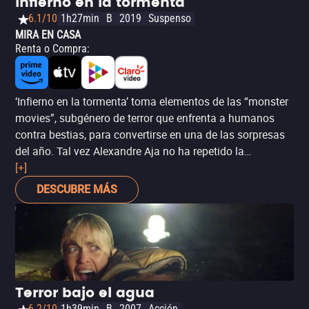
Infierno en la tormenta
6.1/10
1h27min
B
2019
Suspenso
MIRA EN CASA
Renta o Compra
:
‘Infierno en la tormenta’ toma elementos de las “monster
movies”, subgénero de terror que enfrenta a humanos
contra bestias, para convertirse en una de las sorpresas
del año. Tal vez Alexandre Aja no ha repetido la
brutalidad que lo caracterizaba en películas como ‘El
[+]
despertar del miedo’, pero definitivamente esta cinta tiene
DESCUBRE MÁS
algo de ese impacto. La película no pretende exigirle al
espectador; es simple y está pensada para el consumo
rápido y ese es su punto a favor, pues sus planos cortos y
su ritmo veloz la hacen emocionante y entretenida, a
pesar de desarrollarse en la delgada línea entre el horror y
el ridículo. Vale la pena si quieres algo que te mantenga
Terror bajo el agua
al borde del asiento.
6.2/10
1h39min
B
2007
Acción