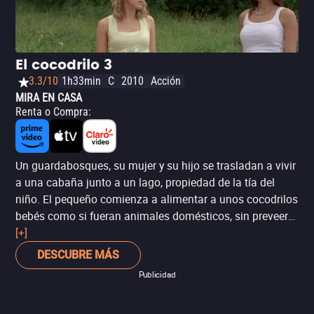
El cocodrilo 3
3.3/10
1h33min
C
2010
Acción
MIRA EN CASA
Renta o Compra
:
Un guardabosques, su mujer y su hijo se trasladan a vivir
a una cabaña junto a un lago, propiedad de la tía del
niño. El pequeño comienza a alimentar a unos cocodrilos
bebés como si fueran animales domésticos, sin preveer
que al cabo de poco tiempo, los cocodrilos comenzarán
[+]
a ver a la familia como su alimento. Tercera parte de la
DESCUBRE MÁS
saga Lake Placid (Mandíbulas), que argumentalmente no
Publicidad
tiene nada que ver con las anteriores.