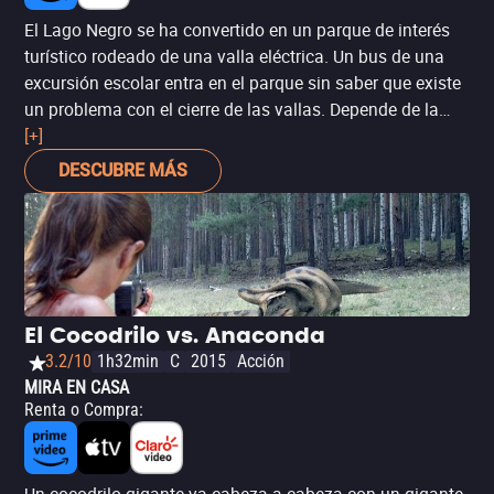
El Lago Negro se ha convertido en un parque de interés
turístico rodeado de una valla eléctrica. Un bus de una
excursión escolar entra en el parque sin saber que existe
un problema con el cierre de las vallas. Depende de la
caza cocodrilos Reba y el sheriff salvar a los niños antes
[+]
de que se conviertan en comida para cocodrilos.
DESCUBRE MÁS
El Cocodrilo vs. Anaconda
3.2/10
1h32min
C
2015
Acción
MIRA EN CASA
Renta o Compra
: