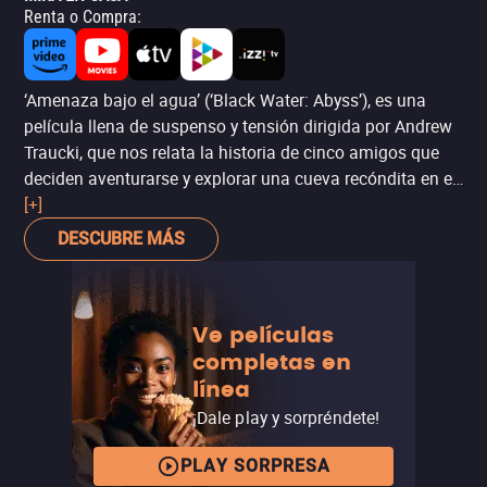
Renta o Compra
:
‘Amenaza bajo el agua’ (‘Black Water: Abyss’), es una
película llena de suspenso y tensión dirigida por Andrew
Traucki, que nos relata la historia de cinco amigos que
deciden aventurarse y explorar una cueva recóndita en el
norte de Australia, lo cual termina como el peor viaje de
[+]
sus vidas. Se trata de una efectiva secuela de su
DESCUBRE MÁS
predecesora ‘Agua sangrienta’ (‘Black Water’), la
producción australiana que fue el hit del 2007 por tratar
una historia basada en hechos reales. Un thriller de
Ve películas
tensión y sustos que te mantendrá en la orilla del asiento
completas en
con su mezcla de aguas oscuras, claustrofobia, y
línea
cocodrilos que elevan la tensión incluso antes de
aparecer.
¡Dale play y sorpréndete!
PLAY SORPRESA