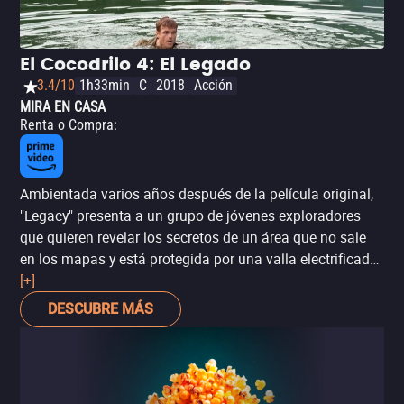
El Cocodrilo 4: El Legado
3.4/10
1h33min
C
2018
Acción
MIRA EN CASA
Renta o Compra
:
Ambientada varios años después de la película original,
"Legacy" presenta a un grupo de jóvenes exploradores
que quieren revelar los secretos de un área que no sale
en los mapas y está protegida por una valla electrificada.
Sin embargo, cuando llegan al centro del lago descubren
[+]
una isla en la que vive un depredador ansioso por
DESCUBRE MÁS
devorar a aquellos que han ignorado las advertencias.