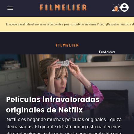
El nuevo canal
Filmelier+
ya está disponible para suscribirte en Prime Video.
¡Descubre nuestro ca
Publicidad
Películas infravaloradas
originales de Netflix
Netflix es hogar de muchas películas originales… quizá
demasiadas. El gigante del streaming estrena decenas
de producciones cada mes, por lo que es probable que