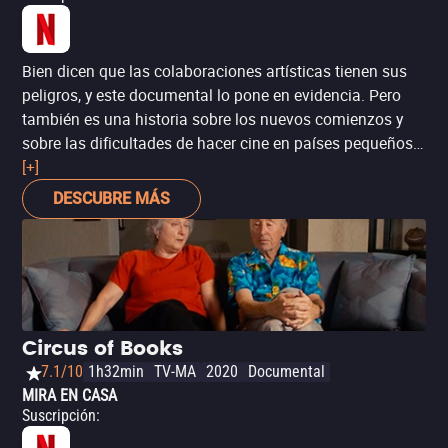
Bien dicen que las colaboraciones artísticas tienen sus
peligros, y este documental lo pone en evidencia. Pero
también es una historia sobre los nuevos comienzos y
sobre las dificultades de hacer cine en países pequeños.
‘Shirkers: la película perdida’ te mantendrá fascinado con
[+]
la vida de Sandi Tan, y no por nada ganó el premio a la
DESCUBRE MÁS
mejor dirección en el Festival de Sundance.
Circus of Books
7.1/10
1h32min
TV-MA
2020
Documental
MIRA EN CASA
Suscripción
: