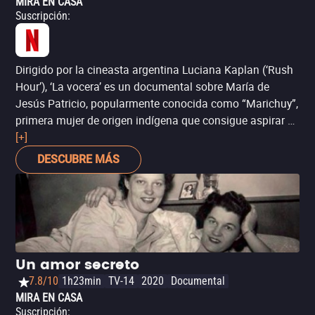
MIRA EN CASA
Suscripción
:
Dirigido por la cineasta argentina Luciana Kaplan (‘Rush
Hour’), ‘La vocera’ es un documental sobre María de
Jesús Patricio, popularmente conocida como “Marichuy”,
primera mujer de origen indígena que consigue aspirar a
la presidencia en México, elegida como vocera del
[+]
Congreso Nacional Indígena para representar a diversos
DESCUBRE MÁS
pueblos originarios del país, y así oponerse al despojo
impune de sus territorios. Para el momento social y
político que atraviesa el país, se trata de una producción
sumamente relevante, que explora –quizá con
demasiada frialdad– la discriminación racial y de género
que padecen las mujeres indígenas en México. Es, sin
Un amor secreto
duda, un documental con testimonios esenciales para
7.8/10
1h23min
TV-14
2020
Documental
comprender la diversidad de la sociedad mexicana, y
MIRA EN CASA
desafiar el concepto mismo de progreso que impera en
Suscripción
: