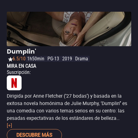
indudablemente tocará corazones, una que confirma que
el amor puede existir y resistir incluso en la adversidad, si
no se pierde de vista lo esencial.
Dumplin'
6.5/10
1h50min
PG-13
2019
Drama
MIRA EN CASA
Suscripción
:
Dirigida por Anne Fletcher (‘27 bodas’) y basada en la
exitosa novela homónima de Julie Murphy, ‘Dumplin’’ es
una comedia con varios temas serios en su centro: las
pesadas expectativas de los estándares de belleza
tradicionales, y las formas en que éstos pueden afectar
[+]
las relaciones entre madres e hijas. Te encantará la
DESCUBRE MÁS