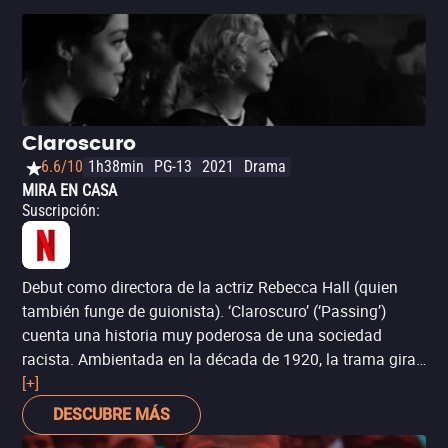
Cannes de 2021.
Claroscuro
6.6/10
1h38min
PG-13
2021
Drama
MIRA EN CASA
Suscripción
:
Debut como directora de la actriz Rebecca Hall (quien
también funge de guionista). ‘Claroscuro’ (‘Passing’)
cuenta una historia muy poderosa de una sociedad
racista. Ambientada en la década de 1920, la trama gira
en torno a dos mujeres negras, una de las cuales decide
[+]
hacerse pasar por blanca, por lo que las relaciones de
DESCUBRE MÁS
ambas con el resto de la sociedad resultan totalmente