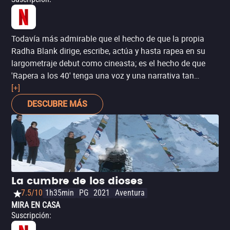
Todavía más admirable que el hecho de que la propia
Radha Blank dirige, escribe, actúa y hasta rapea en su
largometraje debut como cineasta; es el hecho de que
'Rapera a los 40' tenga una voz y una narrativa tan
enfocadas, decididas, originales y relevantes. Seguro, ha
[+]
merecido comparaciones por sus similitudes estilísticas
DESCUBRE MÁS
con el debut de Spike Lee, 'She's Gotta Have It', pero el
largometraje de Banks tiene el valor de la perspectiva
semi-autobiográfica, sobre sus experiencias como
dramaturga, actriz, rapera y, ante todo, mujer
afroamericana en un entorno creativo dominado por las
perspectivas, decisiones –y billeteras– de hombres
La cumbre de los dioses
blancos. Es una película temáticamente oportuna pero
7.5/10
1h35min
PG
2021
Aventura
que, a pesar de ello y todavía más admirablemente,
MIRA EN CASA
maneja las anteriores cuestiones con tanto tacto como
Suscripción
:
humor.