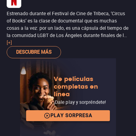
Estrenado durante el Festival de Cine de Tribeca, ‘Circus
of Books’ es la clase de documental que es muchas
cosas a la vez: por un lado, es una cápsula del tiempo de
la comunidad LGBT de Los Ángeles durante finales de los
setenta y la década de los ochenta, en pleno auge del
[+]
videocasete y su rol en la comercialización de la
DESCUBRE MÁS
pornografía (como se ve en ‘Boogie Nights: juegos de
placer’), pero también de la epidemia del SIDA). Por el
otro, es una curiosa anécdota que además es personal
Ve películas
para la directora, la artista Rachel Mason, pues se trata
completas en
de la historia de sus padres y el legado de comunidad y
línea
empatía que dejaron a través su tienda homónima.
Divertido y conmovedor por partes iguales.
¡Dale play y sorpréndete!
PLAY SORPRESA