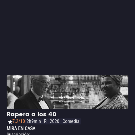
inminente e inevitable: la muerte de su padre, quien ya
padece pérdida de memoria. Una forma de hacer cine
curiosamente terapéutica y catártica, con un peculiar
sentido del humor. En el Festival de Cine de Sundance
2020, la película ganó el premio especial del jurado en la
categoría de documental estadounidense.
Rapera a los 40
7.2/10
2h9min
R
2020
Comedia
MIRA EN CASA
Suscripción
: