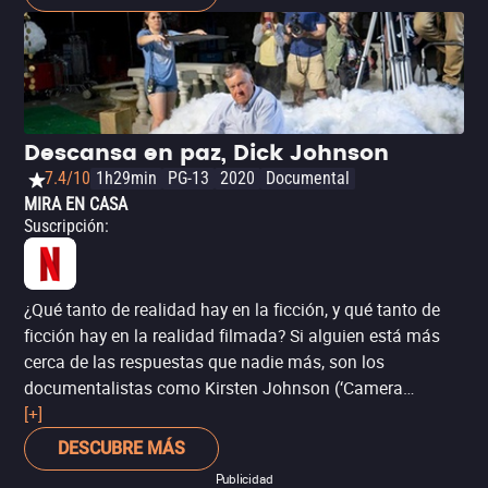
actuación protagónica de Danielle Macdonald junto a
Jennifer Aniston, además de que la película estuvo
nominada al Globo de Oro por mejor canción original.
Descansa en paz, Dick Johnson
7.4/10
1h29min
PG-13
2020
Documental
MIRA EN CASA
Suscripción
:
¿Qué tanto de realidad hay en la ficción, y qué tanto de
ficción hay en la realidad filmada? Si alguien está más
cerca de las respuestas que nadie más, son los
documentalistas como Kirsten Johnson (‘Camera
Person’), quien en esta producción emplea la fantasía –
[+]
en un curioso acto de equilibrismo entre la emotividad y
DESCUBRE MÁS
el humor negro – para representar una realidad
Publicidad