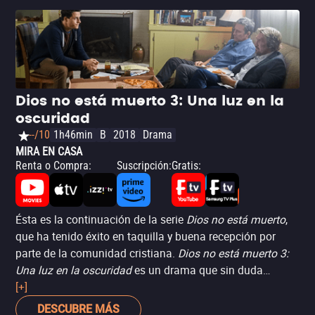
Dios no está muerto 3: Una luz en la
oscuridad
--/10
1h46min
B
2018
Drama
MIRA EN CASA
Renta o Compra
:
Suscripción
:
Gratis
:
Ésta es la continuación de la serie
Dios no está muerto
,
que ha tenido éxito en taquilla y buena recepción por
parte de la comunidad cristiana.
Dios no está muerto 3:
Una luz en la oscuridad
es un drama que sin duda
disfrutarán los practicantes de dicha religión, o quienes
[+]
sientan curiosidad de acercarse a ella.
DESCUBRE MÁS