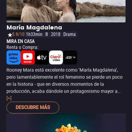
María Magdalena
5.9/10
1h33min
B
2018
Drama
MIRA EN CASA
Renta o Compra
:
Rooney Mara está excelente como 'María Magdalena',
pero lamentablemente el rol femenino se pierde un poco
en la historia - que en diversos momentos de la
producción, acaba dándole un protagonismo mayor a
Jesús, interpretado por Joaquín Phoenix. A pesar de eso,
[+]
el director Garth Davis, de 'Un Camino a Casa', ha hecho
DESCUBRE MÁS
un buen trabajo en este largometraje.