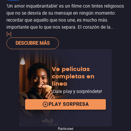
'Un amor inquebrantable' es un filme con tintes religiosos
que no se desvía de su mensaje en ningún momento:
recordar que aquello que nos une, es mucho más
importante que lo que nos separa. El corazón de la
película – aunque sea muy obvio – es el amor y la fe que
[+]
nace en la familia. Aunque puede resultar un poco
DESCUBRE MÁS
melosa a ratos, busca captar no sólo a los creyentes,
sino que es apta para una audiencia más amplia.
Ve películas
completas en
línea
¡Dale play y sorpréndete!
PLAY SORPRESA
Publicidad