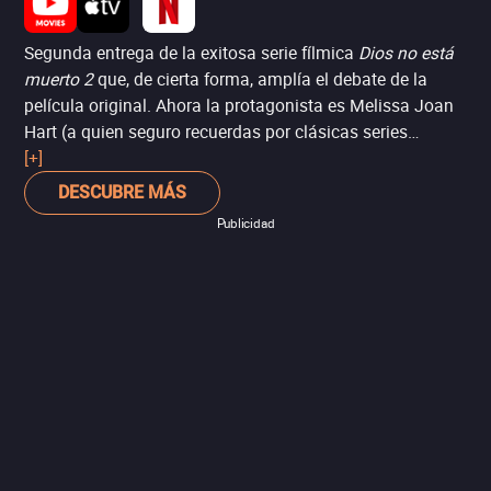
Segunda entrega de la exitosa serie fílmica
Dios no está
muerto 2
que, de cierta forma, amplía el debate de la
película original. Ahora la protagonista es Melissa Joan
Hart (a quien seguro recuerdas por clásicas series
como
[+]
Clarissa lo sabe todo
y
Sabrina, la bruja
adolescente
), como una profesora cristiana que acaba
DESCUBRE MÁS
defendiendo la existencia de Jesús en un salón de
Publicidad
clases, lo que inicia un debate sobre si debe permitirse o
no la religión en las escuelas –tema que va hasta los
tribunales–. Si bien la película porta descaradamente la
bandera de la persecución religiosa, el tema del
adoctrinamiento y la representación político-religiosa
sigue siendo pertinente.