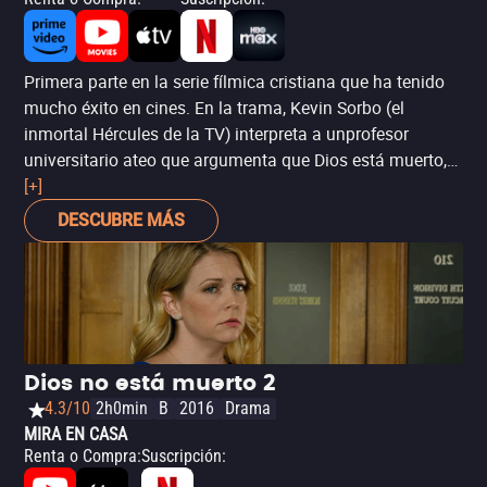
Primera parte en la serie fílmica cristiana que ha tenido
mucho éxito en cines. En la trama, Kevin Sorbo (el
inmortal Hércules de la TV) interpreta a unprofesor
universitario ateo que argumenta que Dios está muerto,
hasta que se encuentra con un alumno que cree en su
[+]
existencia y está dispuesto a probar que está en lo
DESCUBRE MÁS
correcto. A partir de esta premisa, la película presenta
historias de fe que se entrelazan, demostrando el punto
del alumno. El elenco cuenta con otro rostro conocido
por el público: Dean Cain, quien fue Superman en la serie
d elos 90. Con todos estos elementos,
Dios no está
muerto
presenta un mensaje que cautivará al espectador
Dios no está muerto 2
más alineado con sus temáticas cristianas, pero que
4.3/10
2h0min
B
2016
Drama
sonará forzado para quienes refuten los temas que trae
MIRA EN CASA
la producción-
Renta o Compra
:
Suscripción
: