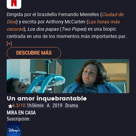
Dirigida por el brasileño Fernando Meirelles (
Ciudad de
Dios
) y escrita por Anthony McCarten (
Las horas más
oscuras
),
Los dos papas
(
Two Popes
) es una biopic
centrada en uno de los momentos más importantes para
la religión católica en el siglo XXI. Puede que el tema no
[+]
sea muy atractivo para los no creyentes, pero las
DESCUBRE MÁS
actuaciones de sus dos gigantes actorales, Anthony
Hopkins (
El silencio de los inocentes
) y Jonathan Pryce
(
La buena esposa
) dotan a este drama biográfico de una
sorprendente dosis de buen humor, aunque no es la clase
de película que querrás ver si buscas una dramatización
más fiel a los acontecimientos reales. Nominada a
Un amor inquebrantable
cuatro Globos de Oro: mejor película de drama, mejor
6.3/10
1h56min
A
2019
Drama
guión, mejor actor y mejor actor de reparto.
MIRA EN CASA
Suscripción
: