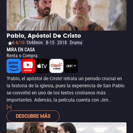
Pablo, Apóstol De Cristo
6.6/10
1h48min
B-15
2018
Drama
MIRA EN CASA
Renta o Compra
:
‘Pablo, el apóstol de Cristo’ retrata un periodo crucial en
la historia de la iglesia, pues la experiencia de San Pablo
se convirtió en uno de los textos cristianos más
importantes. Además, la película cuenta con Jim
Caviezel en el elenco, en su primer papel bíblico desde su
[+]
protagónico en ‘La Pasión de Cristo’.
DESCUBRE MÁS