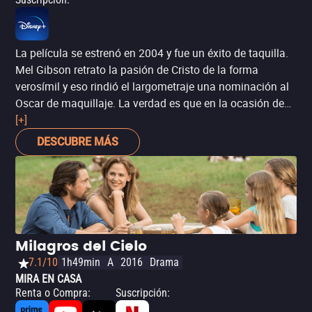
La película se estrenó en 2004 y fue un éxito de taquilla.
Mel Gibson retrato la pasión de Cristo de la forma
verosímil y eso rindió el largometraje una nominación al
Oscar de maquillaje. La verdad es que en la ocasión de
su estreno se registró algunos casos de gente saliendo
[+]
de los cines a la mitad de la película en shock. La
DESCUBRE MÁS
atención entregue a los detalles hacen esta una de las
mejores peliculas "biblicas" disponibles en el streaming.
Milagros del Cielo
7.1/10
1h49min
A
2016
Drama
MIRA EN CASA
Renta o Compra
:
Suscripción
: