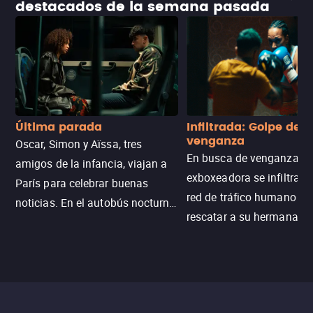
destacados de la semana pasada
Última parada
Infiltrada: Golpe de
venganza
Oscar, Simon y Aïssa, tres
En busca de venganza, u
amigos de la infancia, viajan a
exboxeadora se infiltra e
París para celebrar buenas
red de tráfico humano pa
noticias. En el autobús nocturno
rescatar a su hermana m
N121, un intercambio entre
enfrentando criminales
pasajeros escala y la situación
despiadados, secretos
se descontrola, convirtiendo el
peligrosos y situaciones
viaje en un thriller urbano
extremas que ponen a pr
intenso.