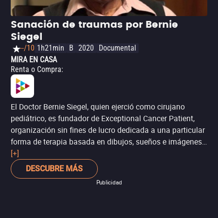
tienes algún padecimiento, debes consultar a un médico
y seguir los tratamientos tradicionales comprobados.
Sanación de traumas por Bernie
Siegel
--/10
1h21min
B
2020
Documental
MIRA EN CASA
Renta o Compra
:
El Doctor Bernie Siegel, quien ejerció como cirujano
pediátrico, es fundador de Exceptional Cancer Patient,
organización sin fines de lucro dedicada a una particular
forma de terapia basada en dibujos, sueños e imágenes
para el tratamiento emocional de los pacientes. Las
[+]
emociones son un factor importante, según Siegel, en el
DESCUBRE MÁS
estado físico de los pacientes. Por lo tanto, la idea es
Publicidad
crear una terapia emocional segura y empática, que
facilite cambios en el estilo de vida personal y mejore la
calidad de vida. En este documental, parte de la serie