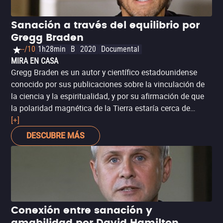
Sanación a través del equilibrio por
Gregg Braden
--/10
1h28min
B
2020
Documental
MIRA EN CASA
Gregg Braden es un autor y científico estadounidense
conocido por sus publicaciones sobre la vinculación de
la ciencia y la espiritualidad, y por su afirmación de que
la polaridad magnética de la Tierra estaría cerca de
revertirse. En este documental, parte de la serie 'Heal
[+]
Lessons', Braden revela cómo lograr un estilo de vida
DESCUBRE MÁS
más feliz y saludable, por medio del equilibrio y una
conexión más profunda con el entorno.
Conexión entre sanación y