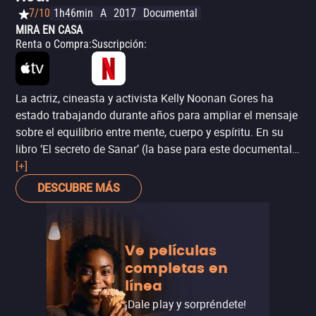
7/10
1h46min
A
2017
Documental
MIRA EN CASA
Renta o Compra
:
Suscripción
:
La actriz, cineasta y activista Kelly Noonan Gores ha
estado trabajando durante años para ampliar el mensaje
sobre el equilibrio entre mente, cuerpo y espíritu. En su
libro ‘El secreto de Sanar’ (la base para este documental),
Noonan reúne testimonios de las principales mentes en
[+]
medicina holística y alternativa para comprender mejor
DESCUBRE MÁS
este movimiento y profundizar en nuevas líneas de
pensamiento. ‘Heal’ sigue a personalidades como
Deepak Chopra, Kelly Turner, Anita Moorjani y Joseph
Ve películas
Dispenza, quienes en la última década han ampliado el
completas en
alcance de los tratamientos alternativos y creado han
línea
creado una amplia base de seguidores en el mundo. Es
un documental ideal para aquellos que quieran saber
¡Dale play y sorpréndete!