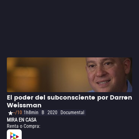
‘Heal Lessons’, Siegel habla más sobre los beneficios
físicos, espirituales y psicológicos de este tipo de
curación, así como de su potencial terapéutico curativo.
Recuerde que si tienes algún padecimiento, no debes
dejar de lado los tratamientos médicos comprobados.
Consulta a tu médico.
El poder del subconsciente por Darren
Weissman
--/10
1h8min
B
2020
Documental
MIRA EN CASA
Renta o Compra
: