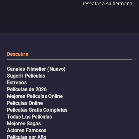
rescatar a su hermana m
N121, un intercambio entre
enfrentando criminales
pasajeros escala y la situación
despiadados, secretos
se descontrola, convirtiendo el
peligrosos y situaciones
viaje en un thriller urbano
extremas que ponen a pr
intenso.
resistencia.
Descubre
Canales Filmelier (Nuevo)
Sugerir Películas
Estrenos
Películas de 2026
Mejores Películas Online
Películas Online
Películas Gratis Completas
Todas Las Películas
Mejores Sagas
Actores Famosos
Películas por Año