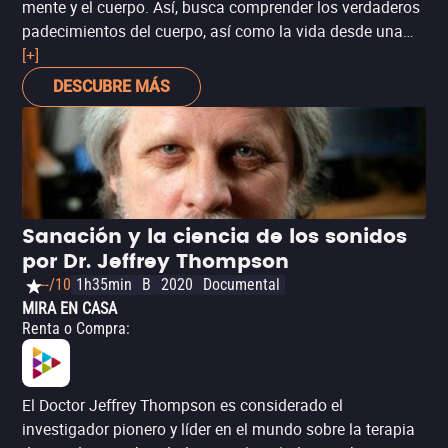
mente y el cuerpo. Así, busca comprender los verdaderos
padecimientos del cuerpo, así como la vida desde una
perspectiva espiritual. En este documental, parte de la
[+]
serie 'Heal Lessons', Borysenko habla sobre los efectos
DESCUBRE MÁS
de diferentes enfermedades y busca mostrar al público
cómo se forman, sus principales causas y cómo
combatirlas. Lo que sí vale la pena recordar es no dejar
de lado los tratamientos tradicionales. Si tienes algún
padecimiento, primero consulta a tu médico.
Sanación y la ciencia de los sonidos
por Dr. Jeffrey Thompson
--/10
1h35min
B
2020
Documental
MIRA EN CASA
Renta o Compra
:
El Doctor Jeffrey Thompson es considerado el
investigador pionero y líder en el mundo sobre la terapia