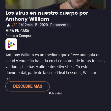
la salud general. Recuerda que si tienes un padecimiento,
es importante no dejar de lado la ciencia comprobada.
Los virus en nuestro cuerpo por
Consulta a tu médico.
Anthony William
--/10
1h12min
B
2020
Documental
MIRA EN CASA
Renta o Compra
:
Anthony William es un médium que ofrece una guía de
salud y curación basada en el consumo de frutas frescas,
verduras, hierbas y alimentos silvestres. En este
documental, parte de la serie ‘Heal Lessons’, William
comparte la información que recibe a través de la
[+]
comunicación con el “Espíritu de la Compasión”,
DESCUBRE MÁS
revelando la conexión entre cuerpo, espíritu y mente; y
Publicidad
cómo una dieta natural y equilibrada puede ser decisiva
en la salud cotidiana.