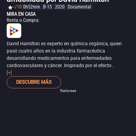
amabilidad por David Hamilton
--/10
0h52min
B-15
2020
Documental
MIRA EN CASA
Renta o Compra
:
David Hamilton es experto en química orgánica, quien
pasó cuatro años en la industria farmacéutica
desarrollando medicamentos para enfermedades
cardiovasculares y cáncer. Inspirado por el efecto
placebo, dejó la industria para escribir libros y educar a
[+]
las personas sobre cómo pueden aprovechar sus mentes
DESCUBRE MÁS
y emociones para mejorar su salud. En este documental,
Publicidad
parte de la serie 'Heal Lessons', Hamilton explora
principalmente los efectos psicológicos en el cuerpo, y
cómo la bondad puede ser una cura. Lo que sí vale la
pena recordar es no dejar de lado los tratamientos
tradicionales. Si tienes algún padecimiento, primero
consulta a tu médico.