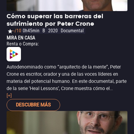
Cómo superar las barreras del
sufrimiento por Peter Crone
--/10
0h45min
B
2020
Documental
MIRA EN CASA
Renta o Compra
:
Autodenominado como “arquitecto de la mente”, Peter
Crone es escritor, orador y una de las voces líderes en
materia del potencial humano. En este documental, parte
de la serie ‘Heal Lessons’, Crone muestra cómo el
subconsciente es formado por una serie de constructos
[+]
que pueden ser rediseñados, para así modificar el
DESCUBRE MÁS
comportamiento y comenzar a vivir con menos estrés,
mayor tranquilidad y, sobre todo, libertad, tomando en
cuenta el enorme efecto que la mente y el estado anímico
pueden tener en nuestra percepción del sufrimiento y en