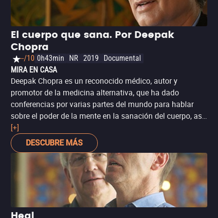
El cuerpo que sana. Por Deepak
Chopra
--/10
0h43min
NR
2019
Documental
MIRA EN CASA
Deepak Chopra es un reconocido médico, autor y
promotor de la medicina alternativa, que ha dado
conferencias por varias partes del mundo para hablar
sobre el poder de la mente en la sanación del cuerpo, así
como el rol de las creencias y pensamientos en las
[+]
enfermedades. Como parte de la serie de documentales
DESCUBRE MÁS
‘Heal’, ‘El cuerpo que sana’ es una recopilación de
testimonios de pacientes y especialistas que cuyas
experiencias sostienen el argumento de Chopra. Sin
embargo, recuerda que en caso de sentir algún
padecimiento, lo más recomendable siempre es
consultar primero con un médico.
Heal