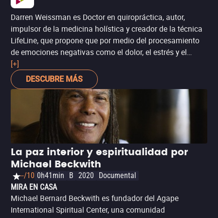
Darren Weissman es Doctor en quiropráctica, autor,
impulsor de la medicina holística y creador de la técnica
LifeLine, que propone que por medio del procesamiento
de emociones negativas como el dolor, el estrés y el
miedo en la mente subconsciente, el cuerpo puede
[+]
aprender a sanar. En este documental, parte de la serie
DESCUBRE MÁS
‘Heal Lessons’, Weissman habla sobre su técnica y
plantea el rol primordial de la mente sobre el cuerpo al
momento de sanar. Recuerda que si sufres de algún
padecimiento, lo primero es consultar a un médico.
La paz interior y espiritualidad por
Michael Beckwith
--/10
0h41min
B
2020
Documental
MIRA EN CASA
Michael Bernard Beckwith es fundador del Agape
International Spiritual Center, una comunidad