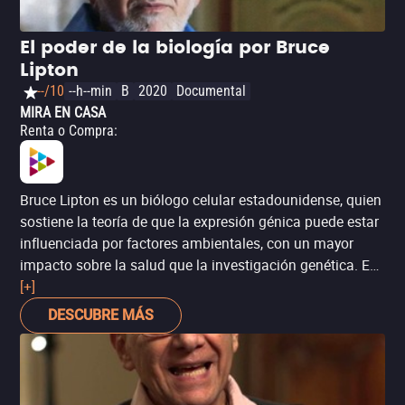
El poder de la biología por Bruce
Lipton
--/10
--h--min
B
2020
Documental
MIRA EN CASA
Renta o Compra
:
Bruce Lipton es un biólogo celular estadounidense, quien
sostiene la teoría de que la expresión génica puede estar
influenciada por factores ambientales, con un mayor
impacto sobre la salud que la investigación genética. En
este documental, parte de la serie ‘Heal Lessons’, Lipton
[+]
habla sobre el impacto de la biología y naturaleza en la
DESCUBRE MÁS
salud de las personas, pero también va más allá y
sostiene que los pacientes pueden encontrar elementos
curativos en el ambiente y en otras condiciones externas.
Independientemente de esta información, recuerda que si