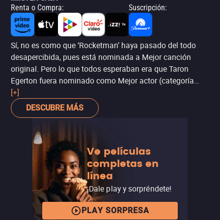
Renta o Compra
:
Suscripción
:
Sí, no es como que ‘Rocketman’ haya pasado del todo
desapercibida, pues está nominada a Mejor canción
original. Pero lo que todos esperaban era que Taron
Egerton fuera nominado como Mejor actor (categoría
donde sí triunfó en los Globos de Oro). Sin embargo, se
[+]
trata sin duda de la categoría más competida de esta
DESCUBRE MÁS
entrega de premios, por lo que el joven actor tuvo que irse
con las manos vacías.
Ve películas
completas en
línea
¡Dale play y sorpréndete!
PLAY SORPRESA