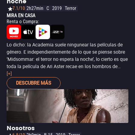
noche
7.1/10
2h27min
C
2019
Terror
MIRA EN CASA
Renta o Compra
:
Lo dicho: la Academia suele ningunear las películas de
género. E independientemente de lo que se piense sobre
‘Midsommar: el terror no espera la noche’, lo cierto es que
toda la película de Ari Aster recae en los hombros de
Florence Pugh. La joven actriz obtuvo una nominación
[+]
por ‘Mujercitas’, pero su protagónico en este filme la
DESCUBRE MÁS
hacía una candidata más a la doble nominación en un
mismo año.
Nosotros