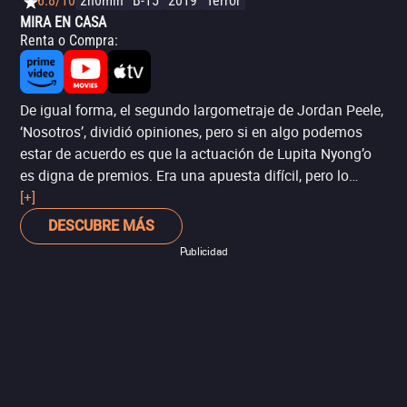
6.8/10
2h0min
B-15
2019
Terror
MIRA EN CASA
Renta o Compra
:
De igual forma, el segundo largometraje de Jordan Peele,
‘Nosotros’, dividió opiniones, pero si en algo podemos
estar de acuerdo es que la actuación de Lupita Nyong’o
es digna de premios. Era una apuesta difícil, pero lo
cierto es que la actriz no es una desconocida en los
[+]
Premios de la Academia (ganó el Oscar por ‘12 años
DESCUBRE MÁS
esclavo’).
Publicidad