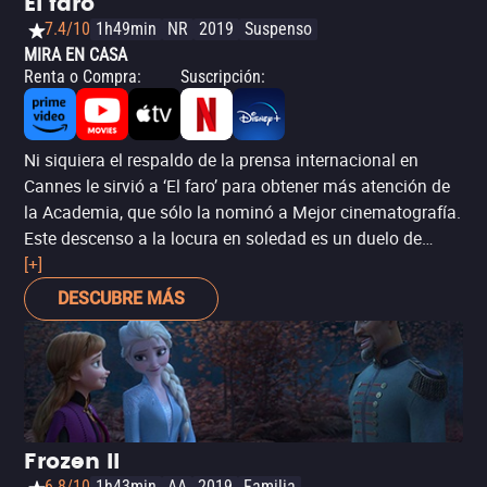
El faro
7.4/10
1h49min
NR
2019
Suspenso
MIRA EN CASA
Renta o Compra
:
Suscripción
:
Ni siquiera el respaldo de la prensa internacional en
Cannes le sirvió a ‘El faro’ para obtener más atención de
la Academia, que sólo la nominó a Mejor cinematografía.
Este descenso a la locura en soledad es un duelo de
actuaciones entre Willem Dafoe y Robert Pattinson,
[+]
quienes fueron completamente ignorados por los
DESCUBRE MÁS
votantes. Película disponible en cines.
Frozen II
6.8/10
1h43min
AA
2019
Familia