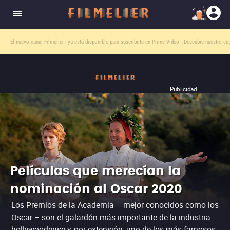
El nuevo canal
Filmelier+
ya está disponible para suscribirte en Prime Video.
¡Descubre nuestro ca
Publicidad
Películas que merecían la
nominación al Oscar 2020
Los Premios de la Academia – mejor conocidos como los
Oscar – son el galardón más importante de la industria
hollywoodense y, por extensión, uno de los más famosos