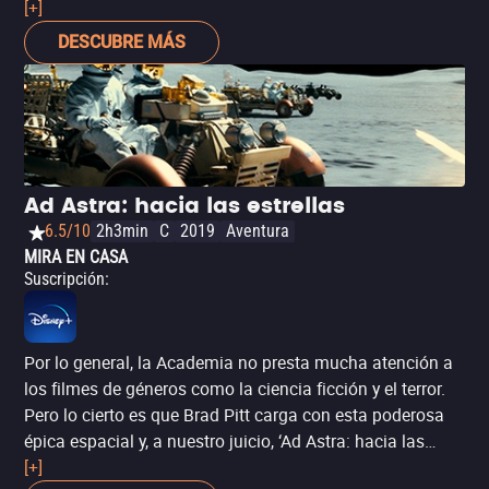
reparto para Jennifer Lopez. Sin embargo, no hubo amor
[+]
por parte de los votantes para la película de Lorene
DESCUBRE MÁS
Scafaria.
Ad Astra: hacia las estrellas
6.5/10
2h3min
C
2019
Aventura
MIRA EN CASA
Suscripción
:
Por lo general, la Academia no presta mucha atención a
los filmes de géneros como la ciencia ficción y el terror.
Pero lo cierto es que Brad Pitt carga con esta poderosa
épica espacial y, a nuestro juicio, ‘Ad Astra: hacia las
estrellas’ merecía un lugar en las nominaciones a Mejor
[+]