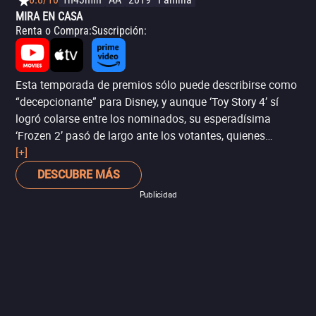
MIRA EN CASA
Renta o Compra
:
Suscripción
:
Esta temporada de premios sólo puede describirse como
“decepcionante” para Disney, y aunque ‘Toy Story 4’ sí
logró colarse entre los nominados, su esperadísima
‘Frozen 2’ pasó de largo ante los votantes, quienes
optaron por dos sorpresivas ofertas de Netflix en la
[+]
categoría de Mejor película animada: ‘Perdí mi cuerpo’ y
DESCUBRE MÁS
‘Klaus’. La segunda aventura de Anna y Elsa se
Publicidad
conformará con la nominación a Mejor canción original.