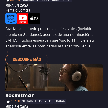
MIRA EN CASA
Renta o Compra
:
Gracias a su fuerte presencia en festivales (incluido un
premio en Sundance), además de una nominación al
BAFTA, muchos esperaban que ‘Apollo 11’ hiciera su
aparición entre las nominadas al Oscar 2020 en la
categoría de Mejor largometraje documental. Ésta, sin
[+]
embargo, tuvo dos apariciones sorpresa por parte de
DESCUBRE MÁS
documentales de Netflix, lo que dejó fuera al aclamado
documental sobre la llegada de la humanidad a la luna
en 1969.
Rocketman
7.3/10
2h1min
B-15
2019
Drama
MIRA EN CASA