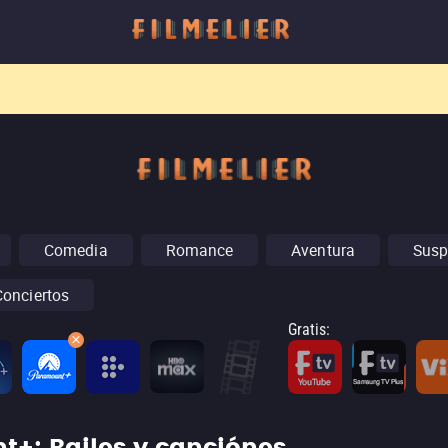
o canal
Filmelier+
ya está disponible para suscribirte en Prime Video.
¡Descubre nuestro c
Comedia
Romance
Aventura
Susp
Conciertos
Gratis
: