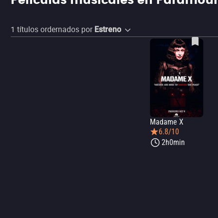
Películas musicales en Paramoun
1
títulos ordernados por
Estreno
Madame X
6.8/10
2h0min