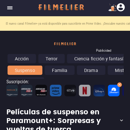
El nuevo canal
Filmelier+
ya está disponible para suscribirte en Prime Video.
¡Descubre nuestro ca
Publicidad
Acción
Terror
Ciencia ficción y fantasía
Suspenso
Familia
Drama
Misteri
Conciertos
Suscripción
:
Películas de suspenso en
Paramount+: Sorpresas y
vueltas de tuerca