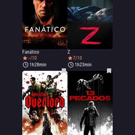
Fanático
Z
--/10
7/10
1h28min
1h23min