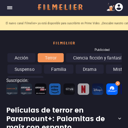
El nuevo canal
Filmelier+
ya está disponible para suscribirte en Prime Video.
¡Descubre nuestro ca
Publicidad
Acción
Terror
Ciencia ficción y fantasía
Suspenso
Familia
Drama
Misteri
Conciertos
Suscripción
:
Películas de terror en
Paramount+: Palomitas de
maíz con espanto