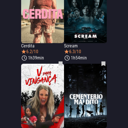
Cerdita
Scream
6.2/10
6.3/10
1h39min
1h54min