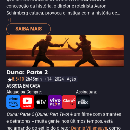
concepção da história, o diretor e roteirista Aaron
Schimberg cutuca, provoca e instiga com a história de
um homem com deficiência no rosto causada por um
[+]
acúmulo de tumores benignos. A questão é que,
SAIBA MAIS
apaixonado pela vizinha, ele decide participar de um
experimento e mudar a aparência. Com Sebastian Stan,
Renate Reinsve e o genial Adam Pearson, o longa
questiona realmente até que ponto a aparência é um
impeditivo, sem medo de cutucar a ferida e questionar
assuntos que são, até hoje, tabus -- e que, aqui, ganham
Duna: Parte 2
ainda mais peso pela relevância do cinema. - Matheus
8.5/10
2h45min
+14
2024
Ação
Mans
ASSISTA EM CASA
Alugue ou Compre
:
Assinatura
:
Duna: Parte 2
(
Dune: Part Two
) é um filme com amantes
e detratores -- muita gente, nos últimos tempos, está
reclamando do estilo do diretor
Dennis Villeneuve
, como