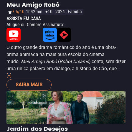
Meu Amigo Robô
7.6/10
1h42min
+10
2024
Família
ASSISTA EM CASA
Alugue ou Compre
:
Assinatura
:
O outro grande drama romântico do ano é uma obra-
prima animada na mais pura escola do cinema
mudo.
Meu Amigo Robô
(
Robot Dreams
) conta, sem dizer
uma única palavra em diálogo, a história de Cão, que
constrói Robô para lhe fazer companhia. Os dois formam
[+]
uma relação sólida e cativante, mas que está condenada
SAIBA MAIS
a durar pouco. E tudo bem: o filme abraça a
inevitabilidade das mudanças na vida, e escolhe celebrar
as boas coisas vividas. – Lalo Ortega
Jardim dos Desejos