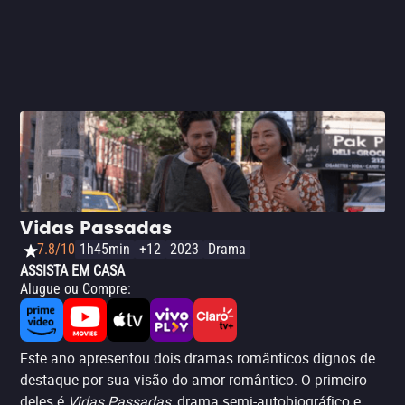
crítica completa
. – Lalo Ortega
Vidas Passadas
7.8/10
1h45min
+12
2023
Drama
ASSISTA EM CASA
Alugue ou Compre
:
Este ano apresentou dois dramas românticos dignos de
destaque por sua visão do amor romântico. O primeiro
deles é
Vidas Passadas
, drama semi-autobiográfico e