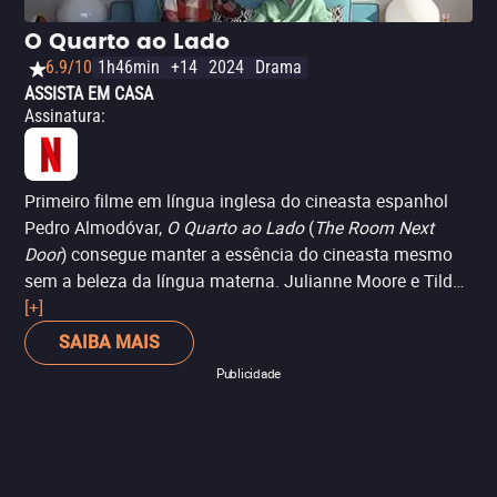
mais assustadora que tudo isso é imaginar que se
extingue a esperança de poder combater esse mal.
Leia
O Quarto ao Lado
mais na crítica completa.
– Lalo Ortega
6.9/10
1h46min
+14
2024
Drama
ASSISTA EM CASA
Assinatura
:
Primeiro filme em língua inglesa do cineasta espanhol
Pedro Almodóvar,
O Quarto ao Lado
(
The Room Next
Door
) consegue manter a essência do cineasta mesmo
sem a beleza da língua materna. Julianne Moore e Tilda
Swinton fazem uma boa dupla como duas mulheres que
[+]
encaram a finitude da vida, cada uma do seu jeito. A
SAIBA MAIS
trama traz questões existenciais de uma forma inusitada,
Publicidade
sempre tratando a morte como algo incômodo, quase
como se fosse uma pedra no caminho, enquanto o
mundo continua a girar e a acontecer, nunca com
novidades, mas sempre como uma repetição que vai
perdendo a graça. E o melhor de tudo: com ares de uma