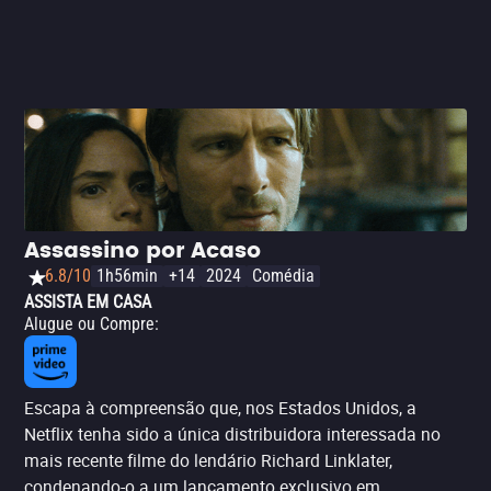
transformando e adquirindo novas facetas. E por que te
deixa tão desconfortável? Simples: Schrader esconde até
o último segundo o que pensa sobre essa história e
esses recomeços, sendo inclemente, porém, quando
coloca sua genialidade à prova no último segundo. E é
preciso ainda destacar o trabalho de um elenco
impecável, com Edgerton mostrando, novamente, que é
um dos melhores atores em atividade. – Matheus Mans
Assassino por Acaso
6.8/10
1h56min
+14
2024
Comédia
ASSISTA EM CASA
Alugue ou Compre
:
Escapa à compreensão que, nos Estados Unidos, a
Netflix tenha sido a única distribuidora interessada no
mais recente filme do lendário Richard Linklater,
condenando-o a um lançamento exclusivo em