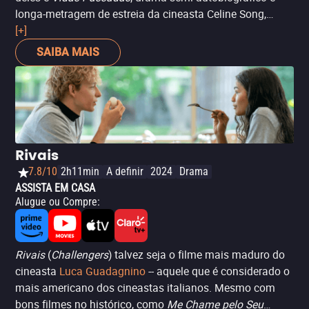
longa-metragem de estreia da cineasta Celine Song,
sobre uma dramaturga originária da Coreia do Sul que,
[+]
após emigrar para os Estados Unidos, reencontra seu
SAIBA MAIS
amor de infância décadas depois, em Nova York. Um
drama repleto da energia melancólica do que poderia ter
sido, dos caminhos não vividos, mas que opta por
abraçar a alegria e a aceitação em vez do
arrependimento.
Leia mais na crítica completa
. – Lalo
Ortega
Rivais
7.8/10
2h11min
A definir
2024
Drama
ASSISTA EM CASA
Alugue ou Compre
:
Rivais
(
Challengers
) talvez seja o filme mais maduro do
cineasta
Luca Guadagnino
-- aquele que é considerado o
mais americano dos cineastas italianos. Mesmo com
bons filmes no histórico, como
Me Chame pelo Seu