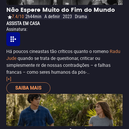
Não Espere Muito do Fim do Mundo
7.4/10
2h44min
A definir
2023
Drama
ASSISTA EM CASA
Assinatura
:
Há poucos cineastas tão críticos quanto o romeno
Radu
Jude
quando se trata de questionar, criticar ou
simplesmente rir de nossas contradições – e falhas
francas – como seres humanos da pós-
modernidade.
[+]
Não Espere Muito Do Fim Do
continua com o estilo ácido e incisivo do diretor.
Mundo
SAIBA MAIS
A trama segue Angela, uma produtora audiovisual
explorada e mal paga que, ironicamente, deve procurar
entre trabalhadores feridos de uma mesma corporação
para filmar um vídeo sobre a importância da segurança
no local de trabalho. Em seus tempos livres, grava vídeos
de TikTok como seu alter ego criado com um filtro de