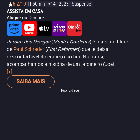
6.2/10
1h50min
+14
2023
Suspense
ASSISTA EM CASA
Alugue ou Compre
:
Jardim dos Desejos
(
Master Gardener
) é mais um filme
de
Paul Schrader
(
First Reformed
) que te deixa
desconfortável do começo ao fim. Na trama,
acompanhamos a história de um jardineiro (Joel
Edgerton), trabalhando na casa de uma mulher rígida
[+]
(Sigourney Weaver), que esconde um passado obscuro.
SAIBA MAIS
As coisas mudam quando a sobrinha-neta (Quintessa
Publicidade
Swindell) da chefe chega para trabalhar na equipe de
jardineiros. Sem abrir concessões, Schrader é inclemente
neste drama potente. Por mais que fale também sobre
recomeços e oportunidades de seguir um novo caminho,
o cineasta -- conhecido também por assinar roteiros de
obras-primas como Taxi Driver -- mostra que ideias não
são simplesmente destruídas, mas continuam por ali, se