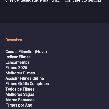
crise de identidade, entra num
combate. Ao descobrir a
jogo sexualizado de gato e rato
verdade, ela deixa a rotin
com uma mulher branca
fábrica e parte em uma 
misteriosa no metrô. A escalada
implacável contra quem
leva a um desfecho violento.
escondeu os fatos, dispo
tudo pela vingança.
Descubra
Canais Filmelier (Novo)
Indicar Filmes
Lançamentos
Filmes 2026
Melhores Filmes
Assistir Filmes Online
Filmes Grátis Completos
Todos os Filmes
Melhores Sagas
Atores Famosos
Filmes por Ano