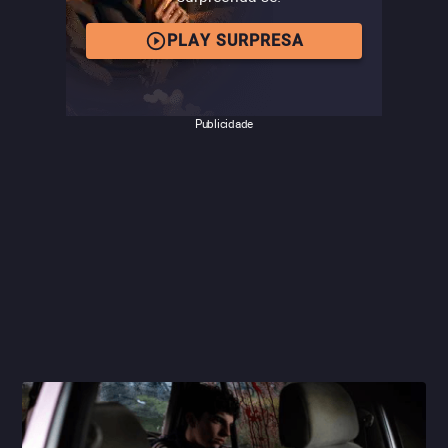
cinema se aproveita de tragédias; como a sociedade
enxerga um relacionamento como esse, nascido a partir
PLAY SURPRESA
de um crime; e como a própria sociedade também se
abate sobre essas pessoas, forçando relações que não
existem. É um filme maduro, intenso e com grandes
Publicidade
atuações (Portman, Moore e principalmente Melton
brilham aqui) e que apenas reafirma Haynes como um
dos cineastas mais provocativos em atividade,
cutucando a sociedade americana.
Leia mais na crítica
completa.
– Matheus Mans, editor do Filmelier