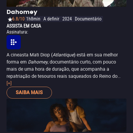
Dahomey
6.8/10
1h8min
A definir
2024
Documentário
ASSISTA EM CASA
Assinatura
:
A cineasta Mati Diop (
Atlantique
) está em sua melhor
forma em
Dahomey
, documentário curto, com pouco
mais de uma hora de duração, que acompanha a
repatriação de tesouros reais saqueados do Reino do
Daomé e que voltam para o Benin após décadas
[+]
expostos em Paris. Dando voz aos tais tesouros, Diop dá
SAIBA MAIS
uma aura quase fabular ao documentário, que alterna
momentos em que é pacientemente observativo e outros
em que traz essa voz cavernosa, como se vinda do além,
fazendo com que os tesouros questionem suas histórias
e importância. Na parte final, ainda, Diop amplia e