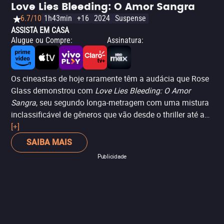
discussão ao mostrar um debate universitário. Com
Love Lies Bleeding: O Amor Sangra
isso,
Dahomey
se torna um filme sobre a ressignificação
6.7/10
1h43min
+16
2024
Suspense
da história. Passado, presente e futuro em uma única
ASSISTA EM CASA
peça — e três significados diferentes. Lindíssimo. -
Alugue ou Compre
:
Assinatura
:
Matheus Mans
Os cineastas de hoje raramente têm a audácia que Rose
Glass demonstrou com
Love Lies Bleeding: O Amor
Sangra
, seu segundo longa-metragem com uma mistura
inclassificável de gêneros que vão desde o thriller até a
fantasia, o terror e a comédia ácida, tudo filtrado através
[+]
de uma lente queer. A trama segue uma funcionária de
SAIBA MAIS
academia introvertida (Kristen Stewart) e uma
Publicidade
fisiculturista (Katy O'Brian) que se apaixonam, mas que
ficam presas em uma espiral de violência e vingança por
um passado criminoso que vem assombrá-las. Um
delicioso delírio febril de romance e violência em partes
iguais, que desconcerta tanto quanto emociona. Sem
dúvida, um dos melhores filmes de 2024.
Leia mais na