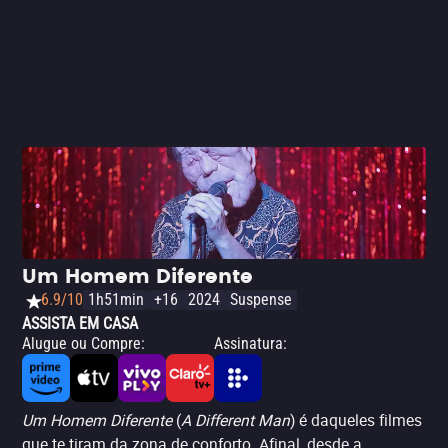
pintura de David Hockney, o filme coloca as cores de
Almodóvar marcando presença e ditando o ritmo dos
sentimentos das personagens, que transitam entre a
melancolia, a confusão e até o bom humor. - Matheus
Mans
Um Homem Diferente
6.9/10
1h51min
+16
2024
Suspense
ASSISTA EM CASA
Alugue ou Compre
:
Assinatura
:
Um Homem Diferente
(
A Different Man
) é daqueles filmes
que te tiram da zona de conforto. Afinal, desde a