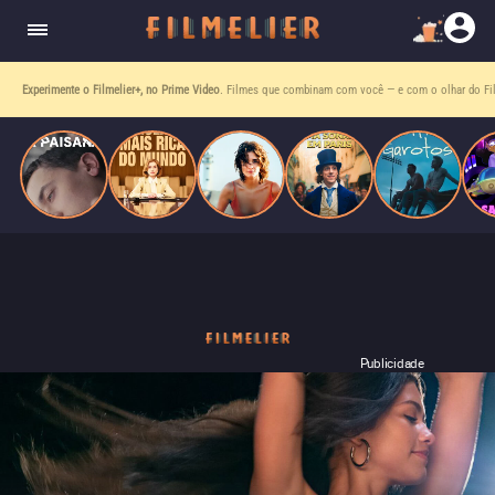
homens gays, coloca sua carreira em risco
quando se apaixona por um de seus alvos.
Entre tantas opções,
receba o que mais vale seu tempo!
Toda sexta, no seu e-mail.
Publicidade