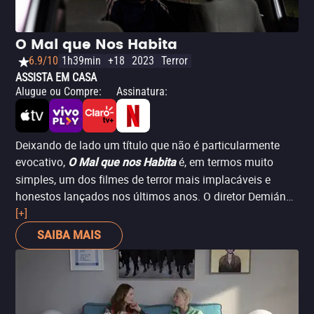
O Mal que Nos Habita
6.9/10
1h39min
+18
2023
Terror
ASSISTA EM CASA
Alugue ou Compre
:
Assinatura
:
Deixando de lado um título que não é particularmente
evocativo,
é, em termos muito
O Mal que nos Habita
simples, um dos filmes de terror mais implacáveis e
honestos lançados nos últimos anos. O diretor Demián
Rugna nos apresenta uma Argentina rural cuja realidade
[+]
não só é extrapolável para outros contextos sociais, mas
SAIBA MAIS
que não tem coração em sua visão de um mundo não
apenas brutal em sua violência, mas vazio de lei, moral e
compaixão, onde o ódio e a crueldade se espalham
como uma doença, literalmente. Porque a única coisa