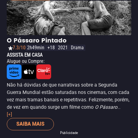
evoca o passado e os fantasmas de um país ferido. Uma
obra que dialoga com
Retratos Fantasmas
e reafirma o
cinema como território de resistência e lembrança. Direto
de nossa cobertura no Festival de Cannes, confira
crítica
completa do filme
O Agente Secreto
.
O Pássaro Pintado
7.3/10
2h49min
+18
2021
Drama
ASSISTA EM CASA
Alugue ou Compre
:
Não há dúvidas de que narrativas sobre a Segunda
Guerra Mundial estão saturadas nos cinemas, com cada
vez mais tramas banais e repetitivas. Felizmente, porém,
de vez em quando surge um filme como
O Pássaro
Pintado
[+]
. Dirigido pelo checo Václav Marhoul (
Tobruk
), o
longa-metragem emociona ao contar a história de um
SAIBA MAIS
rapaz judeu em algum lugar da Europa Oriental
Publicidade
buscando refúgio durante a Segunda Guerra Mundial.