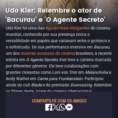
Udo Kier: Relembre o ator de
‘Bacurau’ e ‘O Agente Secreto'
Udo Kier foi uma das
figuras mais intrigantes
do cinema
mundial, conhecido por sua presença única e
versatilidade em papéis que variavam entre o grotesco e
o sofisticado. De sua performance imersiva em
Bacurau
,
um dos
maiores sucessos do cinema
brasileiro, à recente
estreia em
O Agente Secreto
, Kier teve a carreira marcada
por diferentes gêneros. Ele teve colaborações com
grandes cineastas como Lars von Trier em
Melancholia
e
Andy Warhol em
Carne para Frankenstein
. Participou
ainda do cult
Blade
e do premiado
Downsizing
. Relembre
os filmes deste ícone do cinema internacional.
COMPARTILHE COM OS AMIGOS