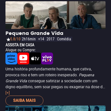
Pequena Grande Vida
5.8/10
2h16min
+14
2017
Comédia
ASSISTA EM CASA
Alugue ou Compre
:
Uma história profundamente humana, que cativa,
provoca riso e tem um roteiro inesperado.
Pequena
Grande Vida
consegue satirizar a sociedade com um
digno equilíbrio, sem soar piegas ou exagerar na dose de
humor. O elenco é de peso, composto por Matt Damon,
[+]
Kristen Wiig, Hong Chau, Christoph Waltz, Laura Dern,
SAIBA MAIS
Neil Patrick Harris e outros. O filme, inclusive, rendeu
uma indicação ao Globo de Ouro à atriz tailandesa Hong