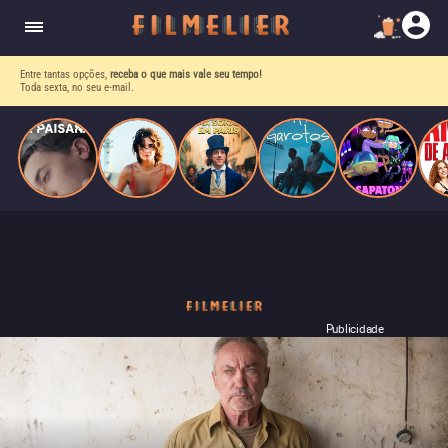
homens gays, coloca sua carreira em risco
quando se apaixona por um de seus alvos.
Entre tantas opções,
receba o que mais vale seu tempo!
Toda sexta, no seu e-mail.
Publicidade