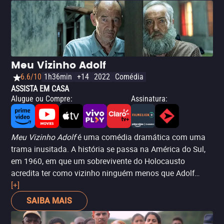
Meu Vizinho Adolf
6.6/10
1h36min
+14
2022
Comédia
ASSISTA EM CASA
Alugue ou Compre
:
Assinatura
:
Meu Vizinho Adolf
é uma comédia dramática com uma
trama inusitada. A história se passa na América do Sul,
em 1960, em que um sobrevivente do Holocausto
acredita ter como vizinho ninguém menos que Adolf
Hitler. O enredo aborda de forma divertida e sensível a
[+]
perspectiva desse personagem solitário e mal-humorado,
SAIBA MAIS
que busca justiça para as atrocidades sofridas durante a
Segunda Guerra Mundial. Selecionado para festivais