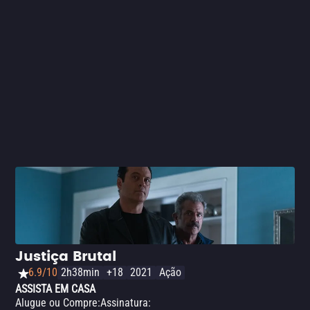
Com uma fotografia em preto e branco e atuações
emocionantes, a produção consegue fazer um recorte
preciso e potente sobre os perigos e os anseios de uma
época nebulosa da História.
Justiça Brutal
6.9/10
2h38min
+18
2021
Ação
ASSISTA EM CASA
Alugue ou Compre
:
Assinatura
: