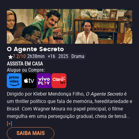
O Agente Secreto
7.2/10
2h38min
+16
2025
Drama
ASSISTA EM CASA
Alugue ou Compre
:
Dirigido por Kleber Mendonça Filho,
O Agente Secreto
é
um thriller político que fala de memória, hereditariedade e
Brasil. Com Wagner Moura no papel principal, o filme
mergulha em uma perseguição gradual, cheia de tensão
e simbolismo, atravessando paisagens marcadas pela
[+]
violência e pelo esquecimento. O roteiro trabalha a
SAIBA MAIS
densidade emocional de um pai em fuga, enquanto