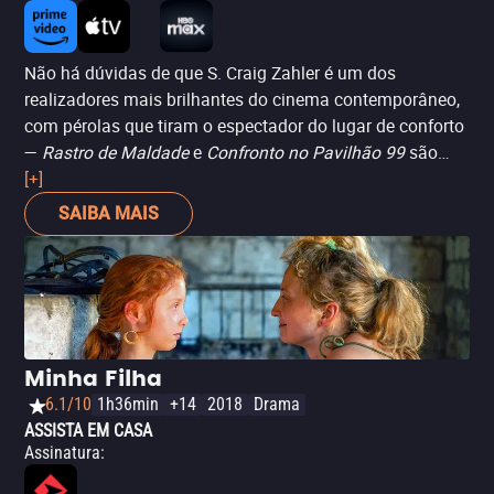
Não há dúvidas de que S. Craig Zahler é um dos
realizadores mais brilhantes do cinema contemporâneo,
com pérolas que tiram o espectador do lugar de conforto
—
Rastro de Maldade
e
Confronto no Pavilhão 99
são
execuções excepcionais. Agora, em seu terceiro filme
[+]
como diretor, Zahler volta a surpreender e a chocar com
SAIBA MAIS
Justiça Brutal
(ou
Dragged Across Concrete
, no excelente
título original do longa). Aqui, acompanhamos uma
dupla de policiais (Mel Gibson e Vince Vaughn, ambos
excepcionais) que são afastados de seus trabalhos e
acabam encontrando serviços apenas no submundo do
crime. É um filme forte e provocativo, que a todo
Minha Filha
momento traz questões periclitantes. Afinal, Zahler é o
6.1/10
1h36min
+14
2018
Drama
cineasta do sujo, do estranho, do “underground”. Aqui,
ASSISTA EM CASA
com certeza, não faria diferente. No entanto, fica o aviso:
Assinatura
:
não é um filme que dá espaço para problematizar ou