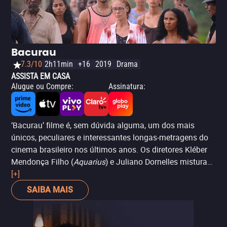
como Locarno e Haifa, o filme conta com o ator Udo Kier,
conhecido por sua atuação no aclamado 'Bacurau'. 'Meu
Vizinho Adolf' é uma oportunidade de se divertir e refletir
sobre temas importantes como história, justiça e
Bacurau
tolerância.
7.3/10
2h11min
+16
2019
Drama
ASSISTA EM CASA
Alugue ou Compre
:
Assinatura
:
‘Bacurau’ filme é, sem dúvida alguma, um dos mais
únicos, peculiares e interessantes longas-metragens do
cinema brasileiro nos últimos anos. Os diretores Kléber
Mendonça Filho (
Aquarius
) e Juliano Dornelles misturam
o zeitgeist atual com a mais pura cultura do nordeste do
[+]
Brasil e ainda adicionam pitadas (de sangue) do cinema
SAIBA MAIS
de Quentin Tarantino e de Glauber Rocha. O resultado é
justamente uma espécie de catarse do espírito de nossa
época, com muita crítica social e política. Sem caminhos