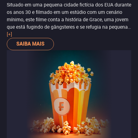
Dunst veio após recomendação do diretor
Paul Thomas
Situado em uma pequena cidade fictícia dos EUA durante
Anderson
, além disso, o filme coleciona diversas
os anos 30 e filmado em um estúdio com um cenário
indicações e prêmios. A mais recente, foi eleito pelo
The
mínimo, este filme conta a história de Grace, uma jovem
New York Times como um dos 100 melhores filmes do
que está fugindo de gângsteres e se refugia na pequena
século XXI
. É uma experiência visualmente arrebatadora
cidade mineira de Dogville.
[+]
e emocionalmente perturbadora que vale a viagem
SAIBA MAIS
melancólica.