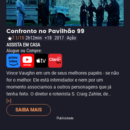
Chau.
Confronto no Pavilhão 99
7.1/10
2h12min
+18
2017
Ação
ASSISTA EM CASA
Alugue ou Compre
:
Vince Vaughn em um de seus melhores papéis - se não
for o melhor. Ele está intimidador e nem por um
momento associamos a outros personagens que já
tenha feito. O diretor e roteirista S. Craig Zahler, de
Rastros de Maldade
[+]
, construiu uma trama seca, pesada e
envolvente.
SAIBA MAIS
Publicidade