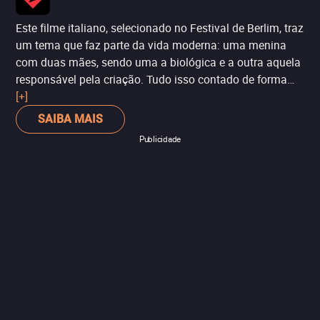
encontrar dilemas morais. É para embarcar nas ações
dos personagens e entender, de alguma forma, as suas
Este filme italiano, selecionado no Festival de Berlim, traz
atitudes.
um tema que faz parte da vida moderna: uma menina
com duas mães, sendo uma a biológica e a outra aquela
responsável pela criação. Tudo isso contado de forma
apaixonada, como é na vida real. Destaque para as
[+]
ótimas atuações.
SAIBA MAIS
Publicidade