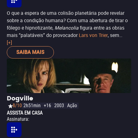
O que a espera de uma colisão planetária pode revelar
sobre a condição humana? Com uma abertura de tirar o
fôlego e hipnotizante,
Melancolia
figura entre as obras
mais “palatáveis” do provocador
Lars von Trier
, sem
perder a intensidade que marca sua filmografia.
[+]
Misturando drama psicológico e ficção científica, o filme
SAIBA MAIS
investiga a depressão, os laços familiares e a
inevitabilidade da destruição. Desde o pôster — inspirado
na pintura
Ofélia
, de John Everett Millais — já se anuncia
o tom dramático e lânguido da protagonista, remetendo
à fragilidade emocional em contraste com a beleza
natural ao redor. As atuações de Kirsten Dunst (
Guerra
Dogville
Civil
), vencedora do prêmio de Melhor Atriz em Cannes
8/10
2h51min
+16
2003
Ação
2011, e Charlotte Gainsbourg (
Anticristo
) reforçam a
ASSISTA EM CASA
atmosfera angustiante, onde a ameaça de um planeta
Assinatura
:
colidir com a Terra se transforma em poderosa metáfora
para o colapso interno das personagens. A escolha de