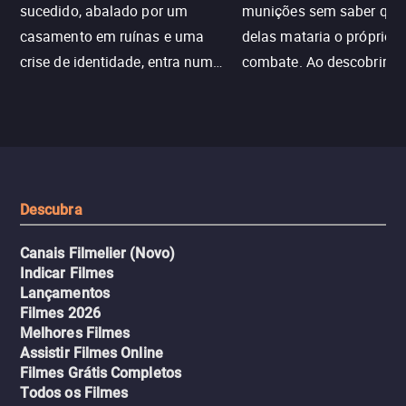
sucedido, abalado por um
munições sem saber qu
casamento em ruínas e uma
delas mataria o próprio f
crise de identidade, entra num
combate. Ao descobrir a
jogo sexualizado de gato e rato
verdade, ela deixa a rotin
com uma mulher branca
fábrica e parte em uma 
misteriosa no metrô. A escalada
implacável contra quem
leva a um desfecho violento.
escondeu os fatos, dispo
tudo pela vingança.
Descubra
Canais Filmelier (Novo)
Indicar Filmes
Lançamentos
Filmes 2026
Melhores Filmes
Assistir Filmes Online
Filmes Grátis Completos
Todos os Filmes