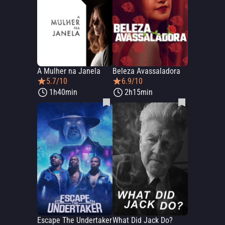
A Mulher na Janela
Beleza Avassaladora
5.7/10
6.9/10
1h40min
2h15min
Escape The Undertaker
What Did Jack Do?