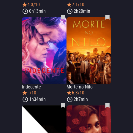
4.3/10
7.1/10
0h13min
2h20min
Indecente
Morte no Nilo
--/10
6.3/10
1h34min
2h7min