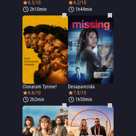
6.3/10
6.2/10
2h10min
1h44min
Clonaram Tyrone!
Desaparecida
6.6/10
7.8/10
2h2min
1h50min