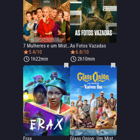
7 Mulheres e um Mistério
As Fotos Vazadas
5.4/10
6.8/10
1h22min
2h10min
Erax
Glass Onion: Um Mistério Knives Out