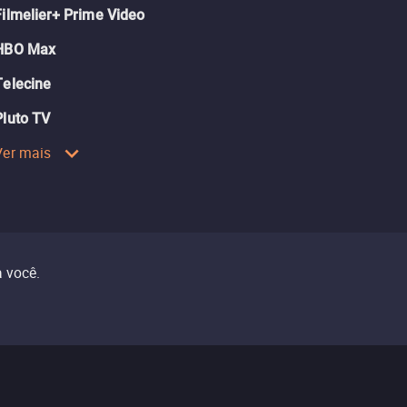
Filmelier+ Prime Video
HBO Max
Telecine
Pluto TV
Ver mais
 você.