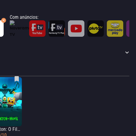
Com anúncios
:
Plankton: O Filme
4/10