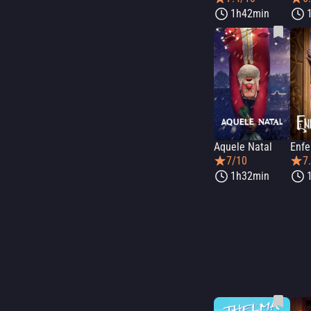
1h42min
Aquele Natal
Enfe
7/10
7
1h32min