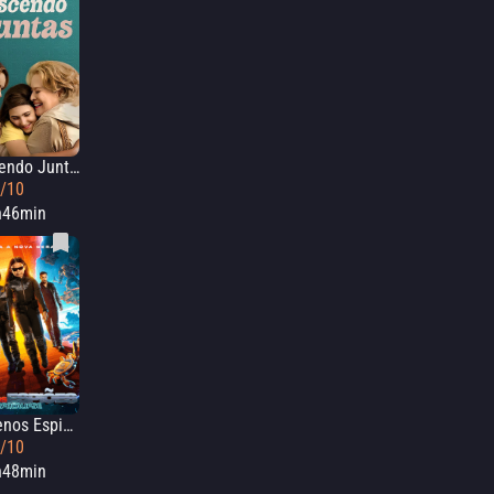
Crescendo Juntas
3/10
h46min
Pequenos Espiões: Apocalipse
3/10
h48min