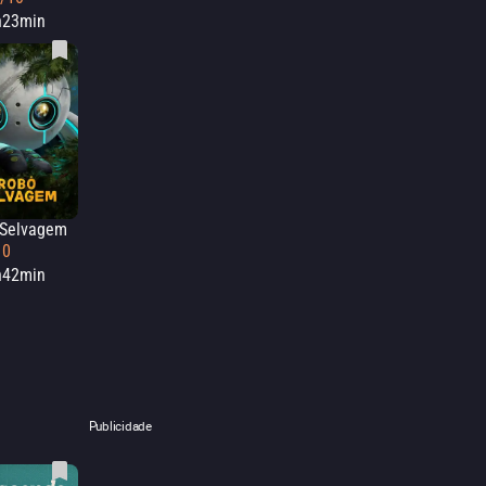
h23min
 Selvagem
10
h42min
Publicidade