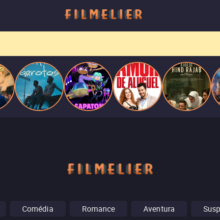
Entre tantas opções,
receba o que mais vale seu tempo!
Toda sexta, no seu e-mail.
Comédia
Romance
Aventura
Sus