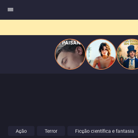
quando se apaixona por um de seus alvos.
Ação
Terror
Ficção científica e fantasia