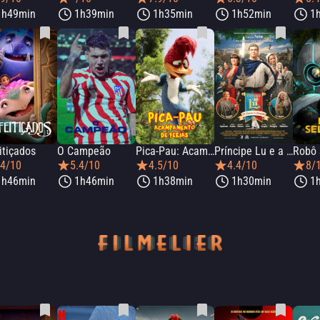
1h49min
1h39min
1h35min
1h52min
1
itiçados
O Campeão
Pica-Pau: Acampamento de Férias
Príncipe Lu e a Lenda do Dragão
Robô
.4/10
5.4/10
4.5/10
4.4/10
8/
1h46min
1h46min
1h38min
1h30min
1