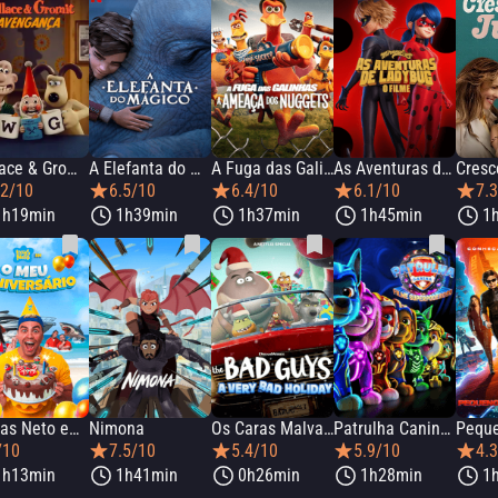
Wallace & Gromit: Avengança
A Elefanta do Mágico
A Fuga das Galinhas: A Ameaça dos Nuggets
As Aventuras de Ladybug: O Filme
.2/10
6.5/10
6.4/10
6.1/10
7.
1h19min
1h39min
1h37min
1h45min
1
Luccas Neto em: O Meu Aniversário
Nimona
Os Caras Malvados: Um Natal do Mal
Patrulha Canina: Um Filme Superpoderoso
/10
7.5/10
5.4/10
5.9/10
4.
1h13min
1h41min
0h26min
1h28min
1