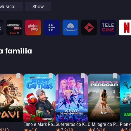
Musical
Show
 a família
Elmo e Mark Rober na Oficina de Natal
Guerreiras do K-Pop
O Milagre do Perdão
.9/10
--/10
7.9/10
6.3/10
5.