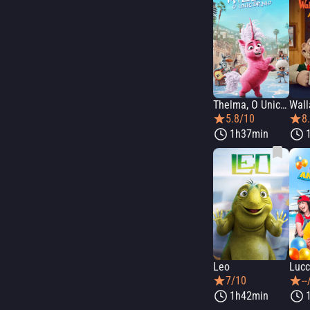
Thelma, O Unicórnio
5.8/10
8
1h37min
Leo
7/10
--
1h42min