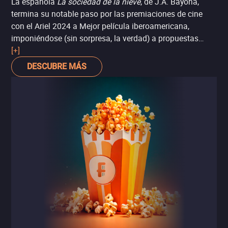
La española
La sociedad de la nieve
, de J.A. Bayona,
termina su notable paso por las premiaciones de cine
con el Ariel 2024 a Mejor película iberoamericana,
imponiéndose (sin sorpresa, la verdad) a propuestas
como
[+]
Los colonos
y
Puán
.
DESCUBRE MÁS