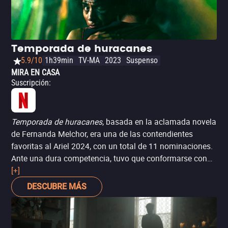
Temporada de huracanes
5.9/10
1h39min
TV-MA
2023
Suspenso
MIRA EN CASA
Suscripción
:
Temporada de huracanes
, basada en la aclamada novela
de Fernanda Melchor, era una de las contendientes
favoritas al Ariel 2024, con un total de 11 nominaciones.
Ante una dura competencia, tuvo que conformarse con
tres: Mejor maquillaje, Mejor edición y Mejor guión
[+]
adaptado, firmado por Elisa Miller y Daniela Gómez.
DESCUBRE MÁS