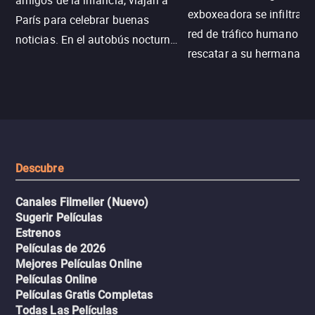
amigos de la infancia, viajan a
exboxeadora se infiltra e
París para celebrar buenas
red de tráfico humano pa
noticias. En el autobús nocturno
rescatar a su hermana m
N121, un intercambio entre
enfrentando criminales
pasajeros escala y la situación
despiadados, secretos
se descontrola, convirtiendo el
peligrosos y situaciones
viaje en un thriller urbano
extremas que ponen a pr
intenso.
resistencia.
Descubre
Canales Filmelier (Nuevo)
Sugerir Películas
Estrenos
Películas de 2026
Mejores Películas Online
Películas Online
Películas Gratis Completas
Todas Las Películas