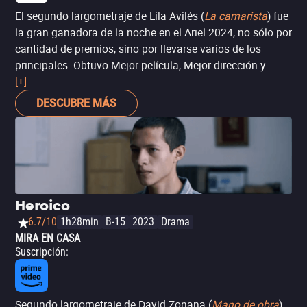
El segundo largometraje de Lila Avilés (
La camarista
) fue
la gran ganadora de la noche en el Ariel 2024, no sólo por
cantidad de premios, sino por llevarse varios de los
principales. Obtuvo Mejor película, Mejor dirección y
Mejor guión original (tres para Avilés), Revelación actoral
[+]
(la pequeña Naíma Sentíes), además de un inusual
DESCUBRE MÁS
empate en la categoría de Mejor coactuación femenina
(Montserrat Marañón).
Heroico
6.7/10
1h28min
B-15
2023
Drama
MIRA EN CASA
Suscripción
:
Segundo largometraje de David Zonana (
Mano de obra
),