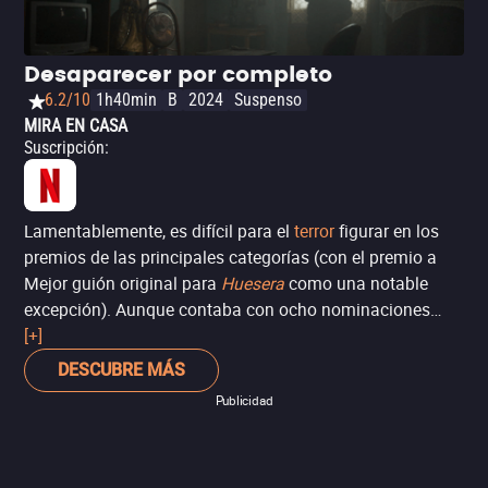
Desaparecer por completo
6.2/10
1h40min
B
2024
Suspenso
MIRA EN CASA
Suscripción
:
Lamentablemente, es difícil para el
terror
figurar en los
premios de las principales categorías (con el premio a
Mejor guión original para
Huesera
como una notable
excepción). Aunque contaba con ocho nominaciones
(una a Mejor actor),
[+]
Desaparecer por completo
se fue a
casa con dos, ambas en categorías técnicas: Mejores
DESCUBRE MÁS
efectos visuales y Mejores efectos especiales.
Publicidad