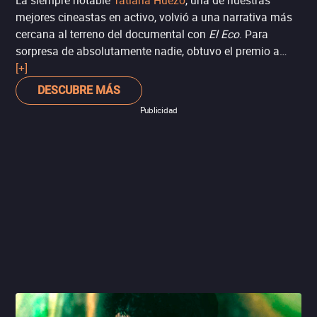
La siempre notable
Tatiana Huezo
, una de nuestras
mejores cineastas en activo, volvió a una narrativa más
cercana al terreno del documental con
El Eco
. Para
sorpresa de absolutamente nadie, obtuvo el premio a
Mejor largometraje documental, además de sumar Mejor
[+]
fotografía y Mejor música original.
DESCUBRE MÁS
Publicidad