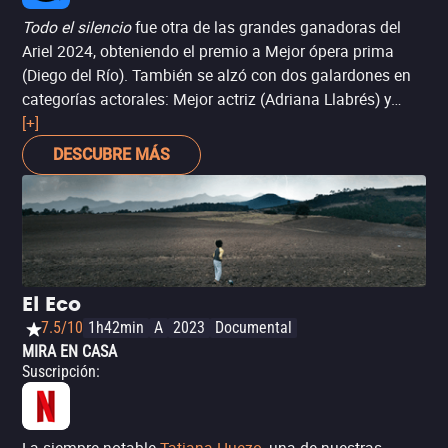
Todo el silencio
fue otra de las grandes ganadoras del
Ariel 2024, obteniendo el premio a Mejor ópera prima
(Diego del Río). También se alzó con dos galardones en
categorías actorales: Mejor actriz (Adriana Llabrés) y
empate en Mejor coactuación femenina (Ludwika Paleta),
[+]
además de Mejor sonido.
DESCUBRE MÁS
El Eco
7.5/10
1h42min
A
2023
Documental
MIRA EN CASA
Suscripción
: