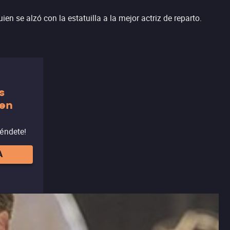
en se alzó con la estatuilla a la mejor actriz de reparto.
s
 en
réndete!
A