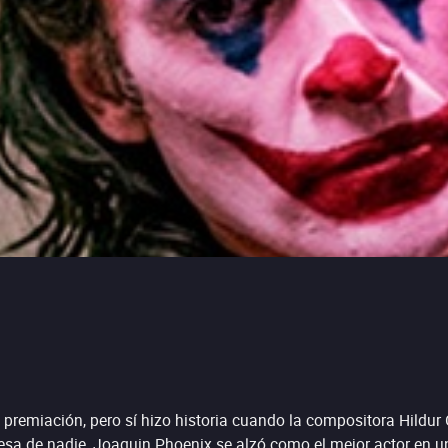
premiación, pero sí hizo historia cuando la compositora Hildur 
presa de nadie, Joaquin Phoenix se alzó como el mejor actor en 