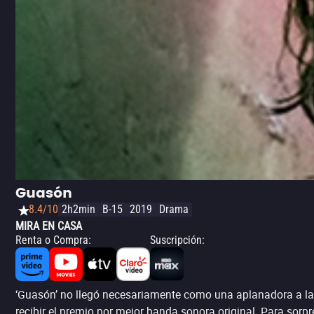
Guasón
8.4/10
2h2min
B-15
2019
Drama
MIRA EN CASA
Renta o Compra
:
Suscripción
:
‘Guasón’ no llegó necesariamente como una aplanadora a la 
recibir el premio por mejor banda sonora original. Para sor