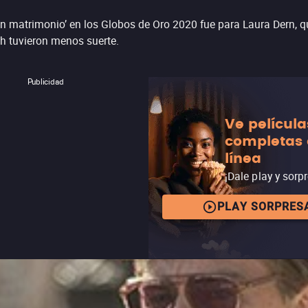
un matrimonio’ en los Globos de Oro 2020 fue para Laura Dern, qui
h tuvieron menos suerte.
Publicidad
Ve película
completas
línea
¡Dale play y sorp
PLAY SORPRES