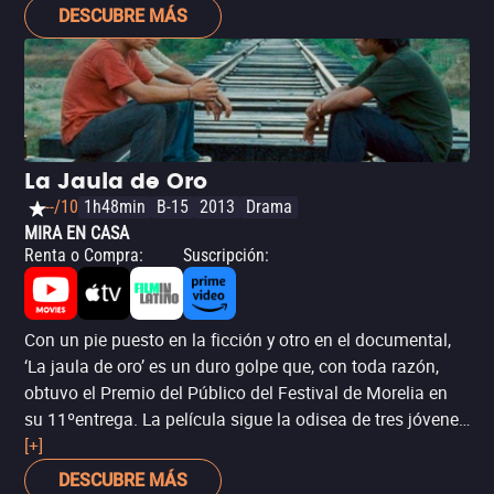
DESCUBRE MÁS
La Jaula de Oro
--/10
1h48min
B-15
2013
Drama
MIRA EN CASA
Renta o Compra
:
Suscripción
:
Con un pie puesto en la ficción y otro en el documental,
‘La jaula de oro’ es un duro golpe que, con toda razón,
obtuvo el Premio del Público del Festival de Morelia en
su 11ºentrega. La película sigue la odisea de tres jóvenes
amigos a bordo del tren “La Bestia” para dejar la pobreza
[+]
de Guatemala y llegar a Estados Unidos.
DESCUBRE MÁS