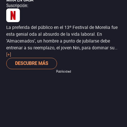
Suscripción
:
La preferida del público en el 13º Festival de Morelia fue
esta genial oda al absurdo de la vida laboral. En
‘Almacenados’, un hombre a punto de jubilarse debe
entrenar a su reemplazo, el joven Nin, para dominar su
nuevo trabajo. Juntos pasan una semana encerrados en
[+]
un almacén, y forjan un lazo a pesar del tedio y las
DESCUBRE MÁS
disputas.
Publicidad