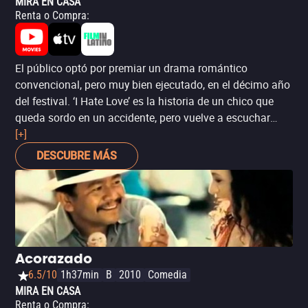
MIRA EN CASA
Renta o Compra
:
El público optó por premiar un drama romántico
convencional, pero muy bien ejecutado, en el décimo año
del festival. ‘I Hate Love’ es la historia de un chico que
queda sordo en un accidente, pero vuelve a escuchar
cuando se enamora de una chica extranjera. Sin
[+]
embargo, sus esperanzas se ven frustradas cuando se
DESCUBRE MÁS
entera de que su mejor amigo también quiere con ella.
Acorazado
6.5/10
1h37min
B
2010
Comedia
MIRA EN CASA
Renta o Compra
: