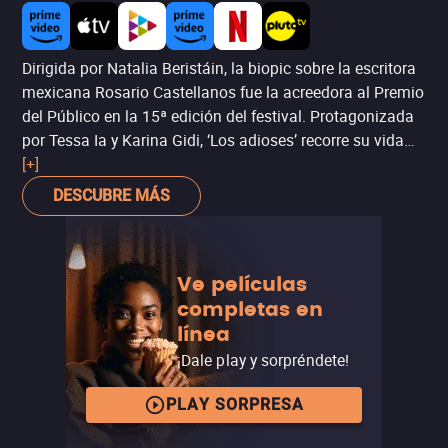
Dirigida por Natalia Beristáin, la biopic sobre la escritora
mexicana Rosario Castellanos fue la acreedora al Premio
del Público en la 15ª edición del festival. Protagonizada
por Tessa Ia y Karina Gidi, ‘Los adioses’ recorre su vida
desde la juventud hasta la cúspide de su carrera, en
[+]
paralelo con su relación romántica con Ricardo Guerra.
DESCUBRE MÁS
Ve películas
completas en
línea
¡Dale play y sorpréndete!
PLAY SORPRESA