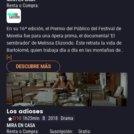
Renta o Compra
:
En su 16ª edición, el Premio del Público del Festival de
Morelia fue para una ópera prima, el documental ‘El
sembrador’ de Melissa Elizondo. Éste retrata la vida de
Bartolomé, quien trabaja día a día en las montañas de
Chiapas como maestro, comprometido con la educación
[+]
de los niños.
DESCUBRE MÁS
Los adioses
7/10
1h25min
B
2018
Drama
MIRA EN CASA
Renta o Compra
:
Suscripción
:
Gratis
: