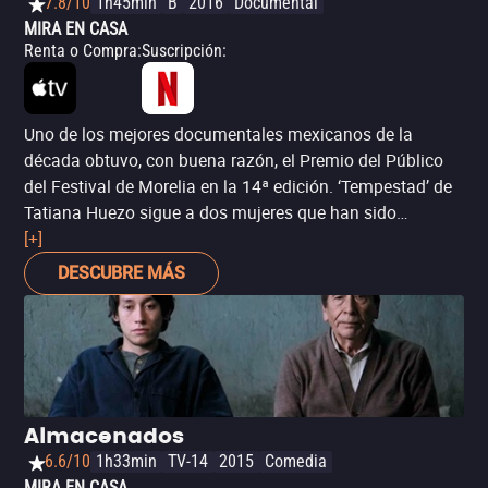
7.8/10
1h45min
B
2016
Documental
MIRA EN CASA
Renta o Compra
:
Suscripción
:
Uno de los mejores documentales mexicanos de la
década obtuvo, con buena razón, el Premio del Público
del Festival de Morelia en la 14ª edición. ‘Tempestad’ de
Tatiana Huezo sigue a dos mujeres que han sido
víctimas de la violencia y corrupción en México: una,
[+]
encarcelada injustamente; la otra, en busca de su hija
DESCUBRE MÁS
desaparecida.
Almacenados
6.6/10
1h33min
TV-14
2015
Comedia
MIRA EN CASA