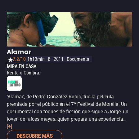
Alamar
7.2/10
1h13min
B
2011
Documental
MIRA EN CASA
Renta o Compra
:
‘Alamar’, de Pedro González-Rubio, fue la película
premiada por el público en el 7º Festival de Morelia. Un
documental con toques de ficción que sigue a Jorge, un
joven de raíces mayas, quien prepara una experiencia
inolvidable para su hijo Natan, quien se irá a vivir con su
[+]
madre italiana.
DESCUBRE MÁS