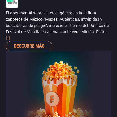
El documental sobre el tercer género en la cultura
zapoteca de México, ‘Muxes: Auténticas, intrépidas y
buscadoras de peligro’, mereció el Premio del Público del
Festival de Morelia en apenas su tercera edición. Esta
película retrata los aspectos más alegres de la identidad
[+]
muxe, pero también los más oscuros y dolorosos.
DESCUBRE MÁS