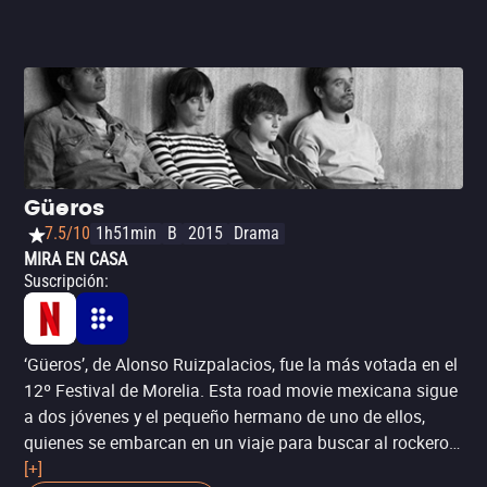
Güeros
7.5/10
1h51min
B
2015
Drama
MIRA EN CASA
Suscripción
:
‘Güeros’, de Alonso Ruizpalacios, fue la más votada en el
12º Festival de Morelia. Esta road movie mexicana sigue
a dos jóvenes y el pequeño hermano de uno de ellos,
quienes se embarcan en un viaje para buscar al rockero
que más admiran.
[+]