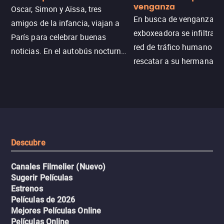
venganza
Oscar, Simon y Aïssa, tres
En busca de venganza, u
amigos de la infancia, viajan a
exboxeadora se infiltra e
París para celebrar buenas
red de tráfico humano pa
noticias. En el autobús nocturno
rescatar a su hermana m
N121, un intercambio entre
enfrentando criminales
pasajeros escala y la situación
despiadados, secretos
se descontrola, convirtiendo el
peligrosos y situaciones
viaje en un thriller urbano
extremas que ponen a pr
intenso.
resistencia.
Descubre
Canales Filmelier (Nuevo)
Sugerir Películas
Estrenos
Películas de 2026
Mejores Películas Online
Películas Online