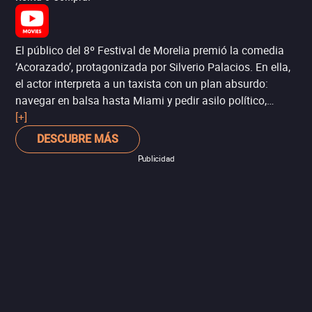
El público del 8º Festival de Morelia premió la comedia
‘Acorazado’, protagonizada por Silverio Palacios. En ella,
el actor interpreta a un taxista con un plan absurdo:
navegar en balsa hasta Miami y pedir asilo político,
aunque el destino tiene a bien mandarle una tormenta
[+]
que lo desvía hacia Cuba.
DESCUBRE MÁS
Publicidad