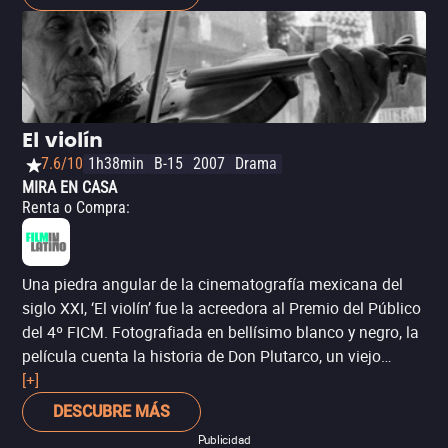
El violín
7.6/10
1h38min
B-15
2007
Drama
MIRA EN CASA
Renta o Compra
:
Una piedra angular de la cinematografía mexicana del
siglo XXI, ‘El violín’ fue la acreedora al Premio del Público
del 4º FICM. Fotografiada en bellísimo blanco y negro, la
película cuenta la historia de Don Plutarco, un viejo
músico campesino que también ayuda al movimiento
[+]
guerrillero que resiste a los militares.
DESCUBRE MÁS
Publicidad