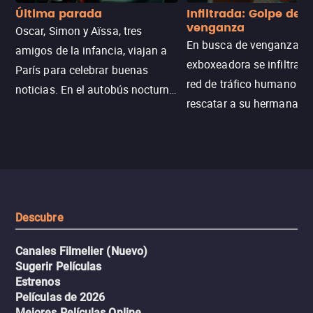
Última parada
Infiltrada: Golpe de
venganza
Oscar, Simon y Aïssa, tres
En busca de venganza, u
amigos de la infancia, viajan a
exboxeadora se infiltra e
París para celebrar buenas
red de tráfico humano pa
noticias. En el autobús nocturno
rescatar a su hermana m
N121, un intercambio entre
enfrentando criminales
pasajeros escala y la situación
despiadados, secretos
se descontrola, convirtiendo el
peligrosos y situaciones
viaje en un thriller urbano
extremas que ponen a pr
intenso.
resistencia.
Descubre
Canales Filmelier (Nuevo)
Sugerir Películas
Estrenos
Películas de 2026
Mejores Películas Online