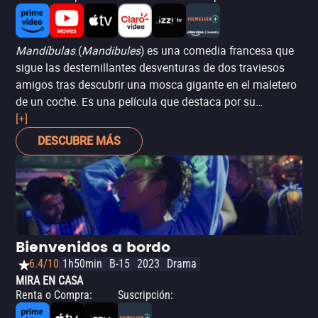
Mandíbulas
(
Mandibules
) es una comedia francesa que
sigue las desternillantes desventuras de dos traviesos
amigos tras descubrir una mosca gigante en el maletero
de un coche. Es una película que destaca por su
originalidad y humor absurdo, llevando al público a un
[+]
viaje de risas incontrolables y situaciones estrambóticas.
DESCUBRE MÁS
David Marsais ganó el premio al Mejor Actor en el
Festival Internacional de Cine de Cataluña - Sitges 2020
por su excelente interpretación en este proyecto único y
divertido, que también cuenta con una extravagante
actuación de Adèle Exarchopoulos.
Bienvenidos a bordo
6.4/10
1h50min
B-15
2023
Drama
MIRA EN CASA
Renta o Compra
:
Suscripción
: