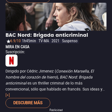
ante el rechazo de la sociedad para jóvenes LGBTQIA+, y
no por nada ganó la
Palma de Oro en el Festival de
Cannes
. Las actuaciones de sus dos protagonistas,
Léa
Seydoux
y
Adèle Exarchopoulos
, son algo que no
olvidarás, y ambas fueron disparadas al estrellato
internacional con esta película.
BAC Nord: Brigada anticriminal
6.9/10
1h45min
TV-MA
2021
Suspenso
MIRA EN CASA
Suscripción
:
Dirigido por Cédric Jimenez (
Conexión Marsella
,
El
hombre del corazón de hierro
),
BAC Nord: Brigada
anticriminal
es un thriller criminal de lo más
convencional, sólo que hablado en francés. Sus ideas ya
han sido vistas en innumerables películas del género,
[+]
francesas o no, con una visión un tanto simplista de la
DESCUBRE MÁS
marginación social en países como los de la Unión
Publicidad