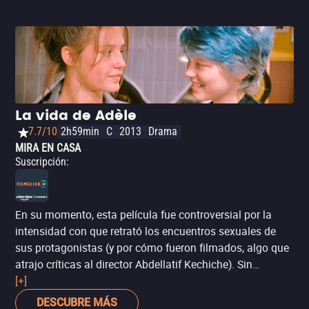
La vida de Adèle
7.7/10
2h59min
C
2013
Drama
MIRA EN CASA
Suscripción
:
En su momento, esta película fue controversial por la
intensidad con que retrató los encuentros sexuales de
sus protagonistas (y por cómo fueron filmados, algo que
atrajo críticas al director Abdellatif Kechiche). Sin
embargo,
[+]
La vida de Adèle
es un íntimo y sincero drama
sobre la
maduración y el autodescubrimiento
incluso
DESCUBRE MÁS