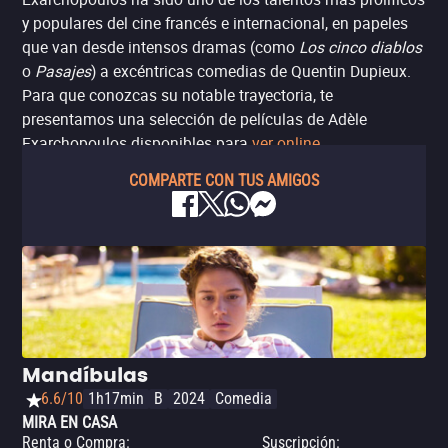
y populares del cine francés e internacional, en papeles
que van desde intensos dramas (como
Los cinco diablos
o
Pasajes
) a excéntricas comedias de Quentin Dupieux.
Para que conozcas su notable trayectoria, te
presentamos una selección de películas de Adèle
Exarchopoulos disponibles para
ver online
.
COMPARTE CON TUS AMIGOS
Mandíbulas
6.6/10
1h17min
B
2024
Comedia
MIRA EN CASA
Renta o Compra
:
Suscripción
: