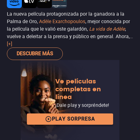
La nueva película protagonizada por la ganadora a la
Palma de Oro,
Adèle Exarchopoulos
, mejor conocida por
la película que le valió este galardón,
La vida de Adèle
,
vuelve a deleitar a la prensa y público en general. Ahora,
se convierte en una azafata libre que vive aventuras en
[+]
sus viajes, y que comparte en redes sociales.
Bienvenidos
DESCUBRE MÁS
a bordo
es una mirada honesta y entretenida sobre los
jóvenes alrededor del mundo adaptándose al capitalismo
actual.
Ve películas
completas en
línea
¡Dale play y sorpréndete!
PLAY SORPRESA