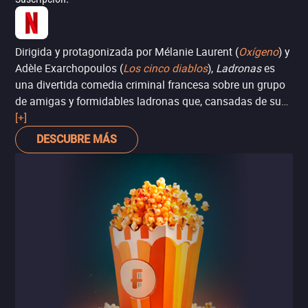
Dirigida y protagonizada por Mélanie Laurent (
Oxígeno
) y
Adèle Exarchopoulos (
Los cinco diablos
),
Ladronas
es
una divertida comedia criminal francesa sobre un grupo
de amigas y formidables ladronas que, cansadas de su
vida de crimen, deciden realizar un último robo antes de
[+]
retirarse, aunque las cosas no salen como lo planean. La
DESCUBRE MÁS
película, original de Netflix, no trae nada nuevo al género,
e incluso cae en varios clichés. Sin embargo, gracias a
las excelentes actuaciones de sus protagonistas, se trata
de una producción muy entretenida y agradable, seas o
no fan de estas actrices o del cine francés.