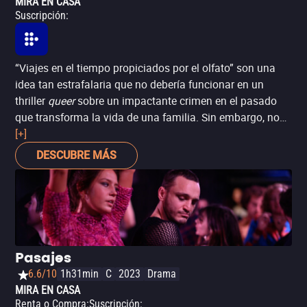
MIRA EN CASA
Suscripción
:
“Viajes en el tiempo propiciados por el olfato” son una
idea tan estrafalaria que no debería funcionar en un
thriller
queer
sobre un impactante crimen en el pasado
que transforma la vida de una familia. Sin embargo, no
hay otra forma de describir a
[+]
Los cinco diablos
, de la
directora Léa Mysius (guionista de
París, distrito 13
). Con
DESCUBRE MÁS
fenomenales actuaciones de Adèle Exarchopoulos (
La
vida de Adèle
), Swala Emati y la pequeña Sally Dramé, la
película cuenta la historia de una mujer (Exarchopoulos),
su esposo y su hija (Dramé), cuyas vidas son alteradas
por la reaparición de su cuñada (Emati), quien tiene un
pasado con ella, y que la niña comienza a descubrir
Pasajes
viajando al pasado. Se trata de una extraña (pero
6.6/10
1h31min
C
2023
Drama
poderosa) historia de realismo mágico que trasciende
MIRA EN CASA
géneros –va del
thriller
al romance hasta la fantasía– y
Renta o Compra
:
Suscripción
: