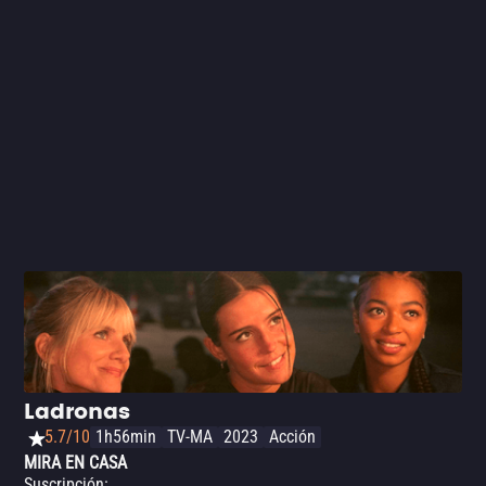
Europea. Sin embargo, hay actuaciones buenas de
nombres como Gilles Lellouche (
Hombres al agua
), Adèle
Exarchopoulos (
La vida de Adèle
) y François Civil
(
Alguien, en algún lugar
), y las escenas de acción están
bien ejecutadas, por lo que la película funciona como
entretenimiento superficial.
Ladronas
5.7/10
1h56min
TV-MA
2023
Acción
MIRA EN CASA
Suscripción
: