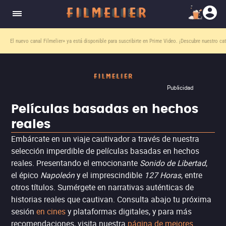
El nuevo canal
Filmelier+
ya está disponible para suscribirte en Prime Video.
¡Descubre nuestro ca
Publicidad
Películas basadas en hechos
reales
Embárcate en un viaje cautivador a través de nuestra
selección imperdible de películas basadas en hechos
reales. Presentando el emocionante
Sonido de Libertad
,
el épico
Napoleón
y el imprescindible
127 Horas
, entre
otros títulos. Sumérgete en narrativas auténticas de
historias reales que cautivan. Consulta abajo tu próxima
sesión
en cines
y plataformas digitales, y para más
recomendaciones, visita nuestra
página de mejores