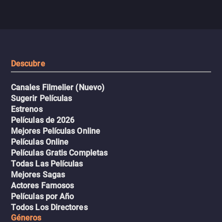
pasajeros escala y la situación
despiadados, secretos
se descontrola, convirtiendo el
peligrosos y situaciones
viaje en un thriller urbano
extremas que ponen a pr
intenso.
resistencia.
Descubre
Canales Filmelier (Nuevo)
Sugerir Películas
Estrenos
Películas de 2026
Mejores Películas Online
Películas Online
Películas Gratis Completas
Todas Las Películas
Mejores Sagas
Actores Famosos
Películas por Año
Todos Los Directores
Géneros