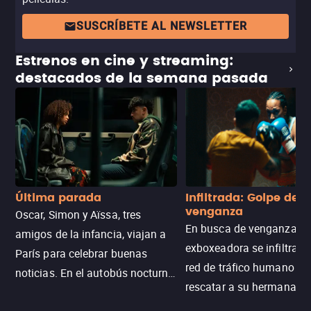
SUSCRÍBETE AL NEWSLETTER
Estrenos en cine y streaming:
destacados de la semana pasada
Última parada
Infiltrada: Golpe de
venganza
Oscar, Simon y Aïssa, tres
En busca de venganza, u
amigos de la infancia, viajan a
exboxeadora se infiltra e
París para celebrar buenas
red de tráfico humano pa
noticias. En el autobús nocturno
rescatar a su hermana m
N121, un intercambio entre
enfrentando criminales