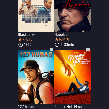
BlackBerry
Napoleón
7.4/10
6.4/10
1h59min
2h38min
127 horas
Flamin' Hot: El sabor que cambió la historia