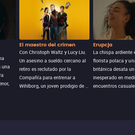
El maestro del crimen
Erupcja
Con Christoph Waltz y Lucy Liu.
La chispa ardiente 
na
Un asesino a sueldo cercano al
florista polaca y un
n una
retiro es reclutado por la
británica desata u
ra
Compañía para entrenar a
inesperado en medi
enor,
Wihlborg, un joven prodigio de la
encuentros casuale
Generación Z con grandes
momentos mágicos
habilidades y una actitud
desafiante.
ueba su