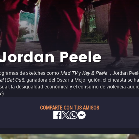
 Jordan Peele
programas de sketches como
Mad TV
y
Key & Peele
–, Jordan Peel
e!
(
Get Out
), ganadora del Oscar a Mejor guión, el cineasta se h
sual, la desigualdad económica y el consumo de violencia audio
e
).
COMPARTE CON TUS AMIGOS