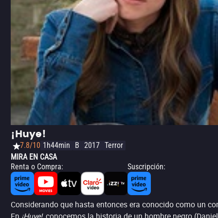
¡Huye!
7.8/10
1h44min
B
2017
Terror
MIRA EN CASA
Renta o Compra
:
Suscripción
:
Considerando que hasta entonces era conocido como un comedia
En
¡Huye!
, conocemos la historia de un hombre negro (Danie