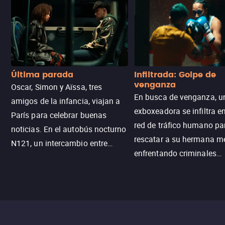
Última parada
Infiltrada: Golpe de
venganza
Oscar, Simon y Aïssa, tres
En busca de venganza, u
amigos de la infancia, viajan a
exboxeadora se infiltra e
París para celebrar buenas
red de tráfico humano pa
noticias. En el autobús nocturno
rescatar a su hermana m
N121, un intercambio entre
enfrentando criminales
pasajeros escala y la situación
despiadados, secretos
se descontrola, convirtiendo el
peligrosos y situaciones
viaje en un thriller urbano
extremas que ponen a pr
intenso.
resistencia.