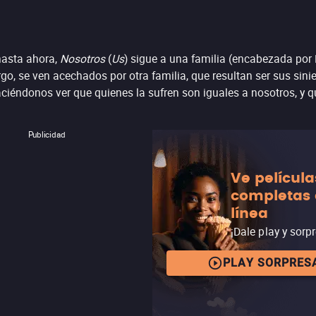
hasta ahora,
Nosotros
(
Us
) sigue a una familia (encabezada por 
o, se ven acechados por otra familia, que resultan ser sus sini
iéndonos ver que quienes la sufren son iguales a nosotros, y qu
Publicidad
Ve película
completas
línea
¡Dale play y sorp
PLAY SORPRES