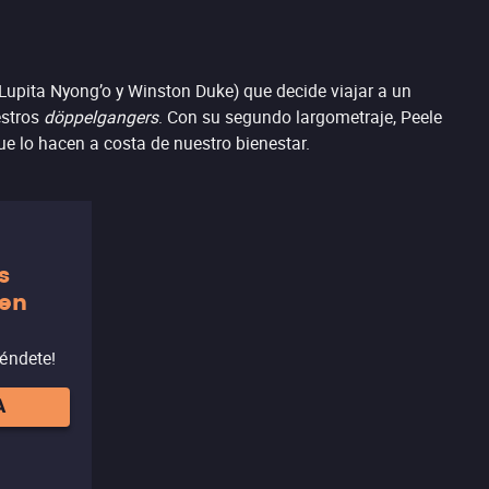
Lupita Nyong’o y Winston Duke) que decide viajar a un
estros
döppelgangers
. Con su segundo largometraje, Peele
e lo hacen a costa de nuestro bienestar.
s
 en
réndete!
A