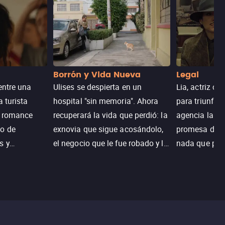
Borrón y Vida Nueva
Legal
entre una
Ulises se despierta en un
Lia, actriz c
a turista
hospital "sin memoria". Ahora
para triunfar
n romance
recuperará la vida que perdió: la
agencia la es
o de
exnovia que sigue acosándolo,
promesa de vi
s y
el negocio que le fue robado y la
nada que perd
.
casa de sus sueños; sin
Juana, argen
embargo, no todo es como lo
historia. Jun
recordaba.
sobrevivir, af
algo mejor.