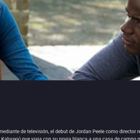
nte de televisión, el debut de Jordan Peele como director result
l Kaluuya) que viaja con su novia blanca a una casa de campo p